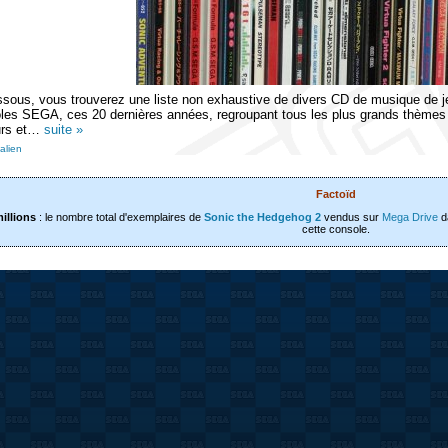
ssous, vous trouverez une liste non exhaustive de divers CD de musique de j
les SEGA, ces 20 dernières années, regroupant tous les plus grands thèmes de
urs et…
suite »
alien
Factoïd
millions
: le nombre total d'exemplaires de
Sonic the Hedgehog 2
vendus sur
Mega Drive
da
cette console.