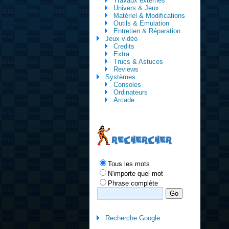
Travaux externes
Univers & Jeux
Matériel & Modifications
Outils & Emulation
Entretien & Réparation
Jeux vidéo
Credits
Extra
Trucs & Astuces
Reviews
Systèmes
Consoles
Ordinateurs
Arcade
RECHERCHER
Tous les mots
N'importe quel mot
Phrase complète
Recherche Google