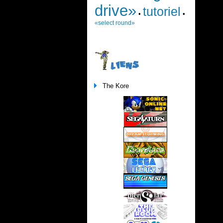
drive»
tutoriel
•
•
«select round»
LIENS
The Kore