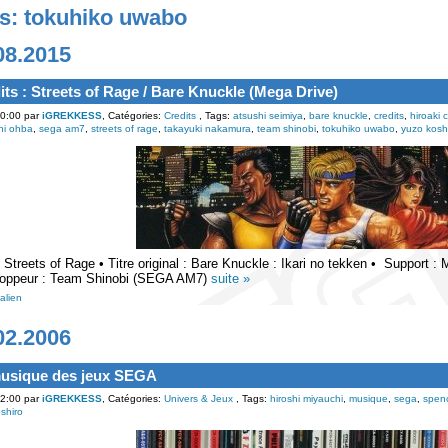
s: tokuhiko uwabo
08.2015
its : Streets of Rage / Bare Knuckle (Mega Drive)
0:00 par
iGREKKESS
, Catégories:
Credits
, Tags:
atsushi seimiya
,
bare knuckle
,
credits
,
hiroaki 
hi ohba
,
sega am7
,
streets of rage
,
takayuki nakamura
,
team shinobi
,
tokuhiko uwabo
,
yuzo kosh
 : Streets of Rage • Titre original : Bare Knuckle : Ikari no tekken • Support 
oppeur : Team Shinobi (SEGA AM7)
suite »
alien
02.2006
usique des jeux SEGA
2:00 par
iGREKKESS
, Catégories:
Univers & Jeux
, Tags:
hiroshi miyauchi
,
musique
,
sega
,
spenc
shiro