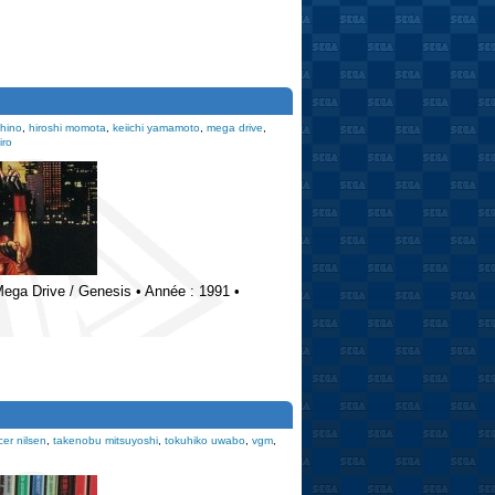
chino
,
hiroshi momota
,
keiichi yamamoto
,
mega drive
,
iro
: Mega Drive / Genesis • Année : 1991 •
er nilsen
,
takenobu mitsuyoshi
,
tokuhiko uwabo
,
vgm
,