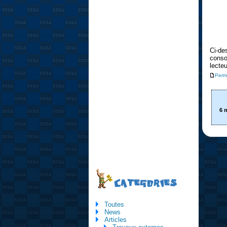
Ci-de
conso
lecte
Perm
6 
CATEGORIES
Toutes
News
Articles