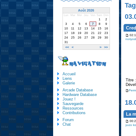
Tag
Août 2026
03.
Lun
Mar
Mer
Jeu
Ven
Sam
Dim
1
2
3
4
5
6
7
8
9
Cred
10
11
12
13
14
15
16
17
18
19
20
21
22
23
02:1
24
25
26
27
28
29
30
noriyos
31
<<
<
>
>>
NAVIGATION
Accueil
Liens
Titre
Galerie
Dével
Arcade Database
Perm
Hardware Database
Jouez !
18.
Sauvegarde
Ressources
Contributions
La m
Forum
00:2
Chat
yuzo ko