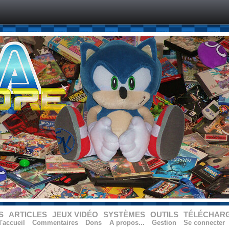
S
ARTICLES
JEUX VIDÉO
SYSTÈMES
OUTILS
TÉLÉCHAR
'accueil
Commentaires
Dons
A propos...
Gestion
Se connecter