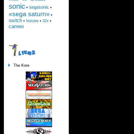
sonic
segasonic
•
•
«sega saturn»
•
switch
•
histoire
•
32x
•
cameo
LIENS
The Kore