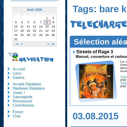
Tags: bare 
Août 2026
Lun
Mar
Mer
Jeu
Ven
Sam
Dim
1
2
TELECHARG
3
4
5
6
7
8
9
10
11
12
13
14
15
16
17
18
19
20
21
22
23
24
25
26
27
28
29
30
Sélection aléa
31
<<
<
>
>>
Streets of Rage 3
Manuel, couverture et cartou
NAVIGATION
Les s
Stree
épiso
Accueil
incon
Liens
Téléc
Galerie
(PDF
Téléc
Arcade Database
(PDF
Hardware Database
Jouez !
Sauvegarde
Ressources
Contributions
Forum
03.08.2015
Chat