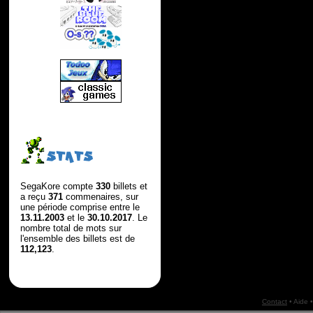
STATS
SegaKore compte
330
billets et
a reçu
371
commenaires, sur
une période comprise entre le
13.11.2003
et le
30.10.2017
. Le
nombre total de mots sur
l'ensemble des billets est de
112,123
.
Contact
•
Aide
•