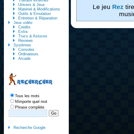
Travaux externes
Univers & Jeux
Le jeu
Rez
tir
Matériel & Modifications
musi
Outils & Emulation
Entretien & Réparation
Jeux vidéo
Credits
Extra
Trucs & Astuces
Reviews
Systèmes
Consoles
Ordinateurs
Arcade
RECHERCHER
Tous les mots
N'importe quel mot
Phrase complète
Recherche Google