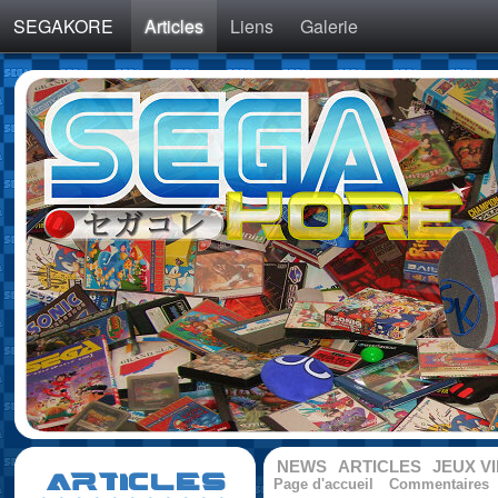
SEGAKORE
Articles
Liens
Galerie
NEWS
ARTICLES
JEUX V
ARTICLES
Page d'accueil
Commentaires