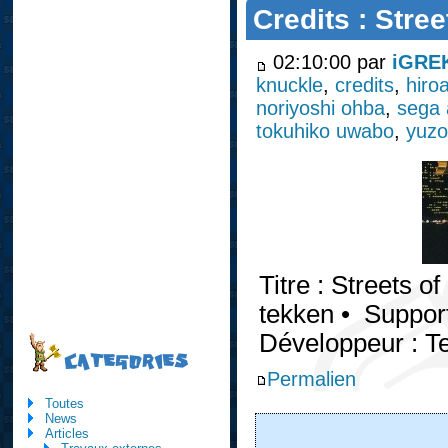
Credits : Stre
02:10:00 par
iGRE
knuckle
,
credits
,
hiro
noriyoshi ohba
,
sega
tokuhiko uwabo
,
yuzo
Titre : Streets of
tekken • Support
Développeur : 
CATEGORIES
Permalien
Toutes
News
Articles