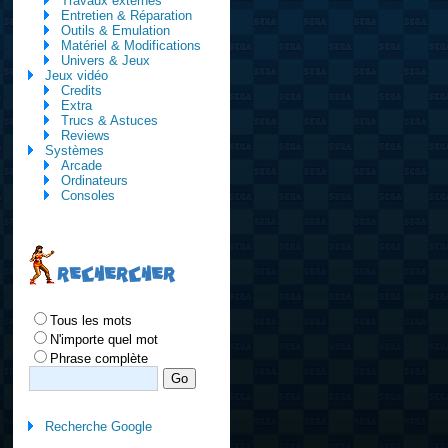
Travaux externes
Entretien & Réparation
Outils & Emulation
Matériel & Modifications
Univers & Jeux
Jeux vidéo
Credits
Extra
Trucs & Astuces
Reviews
Systèmes
Arcade
Ordinateurs
Consoles
RECHERCHER
Tous les mots
N'importe quel mot
Phrase complète
Recherche Google