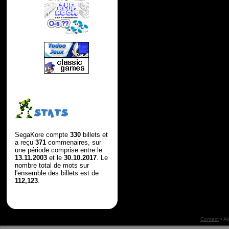
STATS
SegaKore compte
330
billets et
a reçu
371
commenaires, sur
une période comprise entre le
13.11.2003
et le
30.10.2017
. Le
nombre total de mots sur
l'ensemble des billets est de
112,123
.
Contact
•
Ai