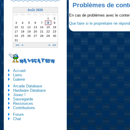
Problèmes de cont
Août 2026
En cas de problèmes avec le conten
Lun
Mar
Mer
Jeu
Ven
Sam
Dim
1
2
3
4
5
6
7
8
9
Que faire si le propriétaire ne répon
10
11
12
13
14
15
16
17
18
19
20
21
22
23
24
25
26
27
28
29
30
31
<<
<
>
>>
NAVIGATION
Accueil
Liens
Galerie
Arcade Database
Hardware Database
Jouez !
Sauvegarde
Ressources
Contributions
Forum
Chat