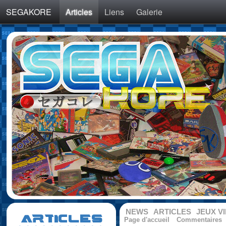
SEGAKORE
Articles
Liens
Galerie
NEWS
ARTICLES
JEUX V
ARTICLES
Page d'accueil
Commentaires