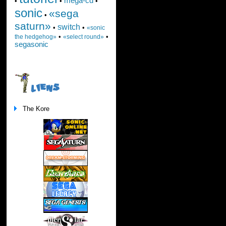
mega-cd
•
•
•
sonic
«sega
•
saturn»
switch
•
•
«sonic
•
•
the hedgehog»
«select round»
segasonic
LIENS
The Kore