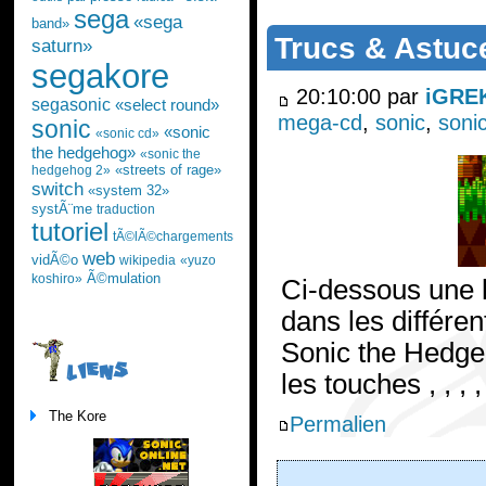
sega
«sega
band»
Trucs & Astuc
saturn»
segakore
20:10:00 par
iGRE
segasonic
«select round»
mega-cd
,
sonic
,
soni
sonic
«sonic
«sonic cd»
the hedgehog»
«sonic the
«streets of rage»
hedgehog 2»
switch
«system 32»
systÃ¨me
traduction
tutoriel
tÃ©lÃ©chargements
web
vidÃ©o
wikipedia
«yuzo
Ã©mulation
koshiro»
Ci-dessous une l
dans les différ
Sonic the Hedgeh
LIENS
les touches , , ,
The Kore
Permalien