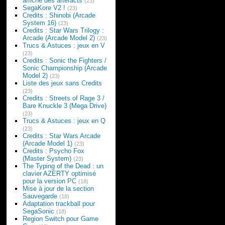
affiche des artefacts
(23)
SegaKore V2 !
(23)
Credits : Shinobi (Arcade
System 16)
(23)
Credits : Star Wars Trilogy :
Arcade (Arcade Model 2)
(23)
Trucs & Astuces : jeux en V
(23)
Credits : Sonic the Fighters /
Sonic Championship (Arcade
Model 2)
(23)
Liste des jeux sans Credits
(23)
Credits : Streets of Rage 3 /
Bare Knuckle 3 (Mega Drive)
(23)
Trucs & Astuces : jeux en Q
(23)
Credits : Star Wars Arcade
(Arcade Model 1)
(23)
Credits : Psycho Fox
(Master System)
(23)
The Typing of the Dead : un
clavier AZERTY optimisé
pour la version PC
(18)
Mise à jour de la section
Sauvegarde
(18)
Adaptation trackball pour
SegaSonic
(18)
Region Switch pour Game