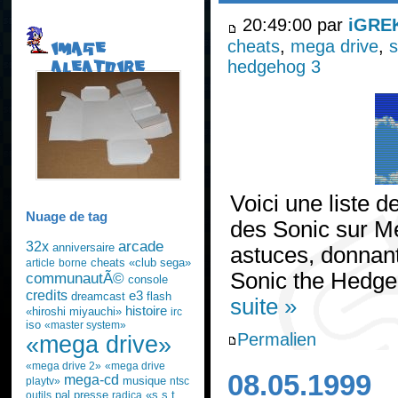
20:49:00 par
iGRE
cheats
,
mega drive
,
s
IMAGE
hedgehog 3
ALEATOIRE
Voici une liste d
Nuage de tag
des Sonic sur M
arcade
32x
anniversaire
astuces, donnant
cheats
«club sega»
article
borne
Sonic the Hedge
communautÃ©
console
credits
e3
dreamcast
flash
suite »
histoire
«hiroshi miyauchi»
irc
iso
«master system»
Permalien
«mega drive»
«mega drive 2»
«mega drive
08.05.1999
mega-cd
musique
playtv»
ntsc
pal
presse
«s.s.t.
outils
radica