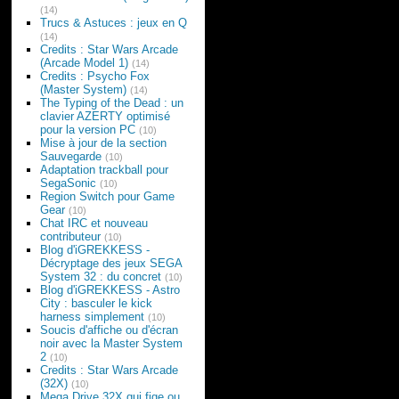
(14)
Trucs & Astuces : jeux en Q
(14)
Credits : Star Wars Arcade
(Arcade Model 1)
(14)
Credits : Psycho Fox
(Master System)
(14)
The Typing of the Dead : un
clavier AZERTY optimisé
pour la version PC
(10)
Mise à jour de la section
Sauvegarde
(10)
Adaptation trackball pour
SegaSonic
(10)
Region Switch pour Game
Gear
(10)
Chat IRC et nouveau
contributeur
(10)
Blog d'iGREKKESS -
Décryptage des jeux SEGA
System 32 : du concret
(10)
Blog d'iGREKKESS - Astro
City : basculer le kick
harness simplement
(10)
Soucis d'affiche ou d'écran
noir avec la Master System
2
(10)
Credits : Star Wars Arcade
(32X)
(10)
Mega Drive 32X qui fige ou