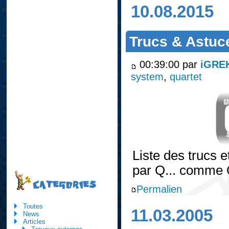
10.08.2015
Trucs & Astuce
00:39:00 par
iGRE
system
,
quartet
Liste des trucs 
par Q... comme 
CATEGORIES
Permalien
Toutes
11.03.2005
News
Articles