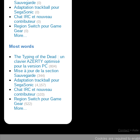
Sauvegarde
(0)
Adaptation trackball pour
SegaSonic
(0)
Chat IRC et nouveau
contributeur
(0)
Region Switch pour Game
Gear
(0)
More...
Most words
The Typing of the Dead : un
clavier AZERTY optimisé
pour la version PC
(804)
Mise à jour de la section
Sauvegarde
(344)
Adaptation trackball pour
SegaSonic
(4,157)
Chat IRC et nouveau
contributeur
(103)
Region Switch pour Game
Gear
(522)
More...
Contact
•
Aide
Cookies are required to enabl