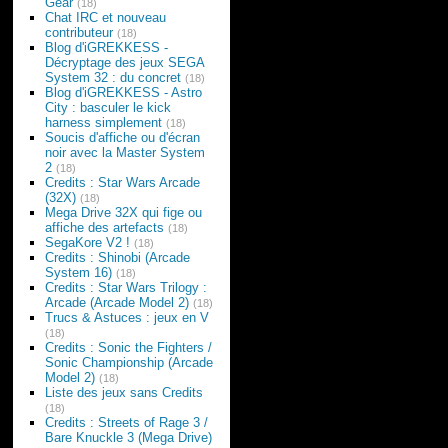
Gear
(18)
Chat IRC et nouveau
contributeur
(18)
Blog d'iGREKKESS -
Décryptage des jeux SEGA
System 32 : du concret
(18)
Blog d'iGREKKESS - Astro
City : basculer le kick
harness simplement
(18)
Soucis d'affiche ou d'écran
noir avec la Master System
2
(18)
Credits : Star Wars Arcade
(32X)
(18)
Mega Drive 32X qui fige ou
affiche des artefacts
(18)
SegaKore V2 !
(18)
Credits : Shinobi (Arcade
System 16)
(18)
Credits : Star Wars Trilogy :
Arcade (Arcade Model 2)
(18)
Trucs & Astuces : jeux en V
(18)
Credits : Sonic the Fighters /
Sonic Championship (Arcade
Model 2)
(18)
Liste des jeux sans Credits
(18)
Credits : Streets of Rage 3 /
Bare Knuckle 3 (Mega Drive)