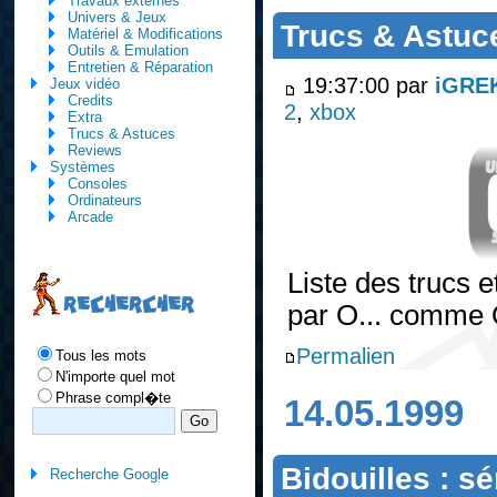
Travaux externes
Univers & Jeux
Trucs & Astuce
Matériel & Modifications
Outils & Emulation
Entretien & Réparation
19:37:00 par
iGRE
Jeux vidéo
Credits
2
,
xbox
Extra
Trucs & Astuces
Reviews
Systèmes
Consoles
Ordinateurs
Arcade
Liste des trucs 
RECHERCHER
par O... comme
Permalien
Tous les mots
N'importe quel mot
Phrase compl�te
14.05.1999
Bidouilles : s
Recherche Google