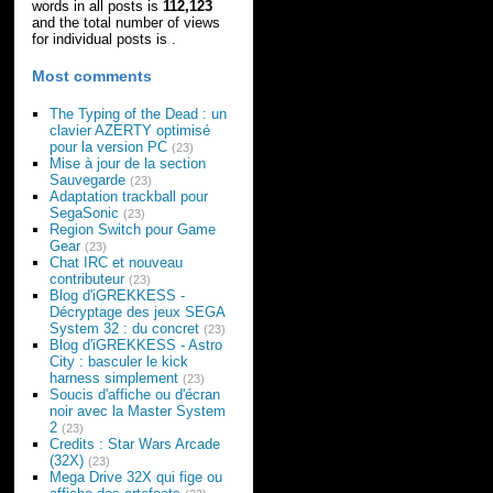
words in all posts is
112,123
and the total number of views
for individual posts is
.
Most comments
The Typing of the Dead : un
clavier AZERTY optimisé
pour la version PC
(23)
Mise à jour de la section
Sauvegarde
(23)
Adaptation trackball pour
SegaSonic
(23)
Region Switch pour Game
Gear
(23)
Chat IRC et nouveau
contributeur
(23)
Blog d'iGREKKESS -
Décryptage des jeux SEGA
System 32 : du concret
(23)
Blog d'iGREKKESS - Astro
City : basculer le kick
harness simplement
(23)
Soucis d'affiche ou d'écran
noir avec la Master System
2
(23)
Credits : Star Wars Arcade
(32X)
(23)
Mega Drive 32X qui fige ou