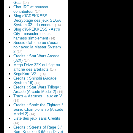
Gear
(14)
Chat IRC et nouveau
contributeur
(14)
Blog d'iGREKKESS -
Décryptage des jeux SEGA
System 32 : du concret
(14)
Blog d'iGREKKESS - Astro
City : basculer le kick
harness simplement
(14)
Soucis d'affiche ou d'écran
noir avec la Master System
2
(14)
Credits : Star Wars Arcade
(32X)
(14)
Mega Drive 32X qui fige ou
affiche des artefacts
(14)
SegaKore V2 !
(14)
Credits : Shinobi (Arcade
System 16)
(14)
Credits : Star Wars Trilogy :
Arcade (Arcade Model 2)
(14)
Trucs & Astuces : jeux en V
(14)
Credits : Sonic the Fighters /
Sonic Championship (Arcade
Model 2)
(14)
Liste des jeux sans Credits
(14)
Credits : Streets of Rage 3 /
Bare Knuckle 3 (Mega Drive)