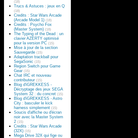
(18)
Trucs & Astuces : jeux en Q
(18)
Credits : Star Wars Arcade
(Arcade Model 1)
(18)
Credits : Psycho Fox
(Master System)
(18)
The Typing of the Dead : un
clavier AZERTY optimisé
pour la version PC
(15)
Mise à jour de la section
Sauvegarde
(15)
Adaptation trackball pour
SegaSonic
(15)
Region Switch pour Game
Gear
(15)
Chat IRC et nouveau
contributeur
(15)
Blog d'iGREKKESS -
Décryptage des jeux SEGA
System 32 : du concret
(15)
Blog d'iGREKKESS - Astro
City : basculer le kick
harness simplement
(15)
Soucis d'affiche ou d'écran
noir avec la Master System
2
(15)
Credits : Star Wars Arcade
(32X)
(15)
Mega Drive 32X qui fige ou