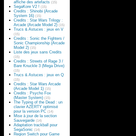
affiche des artefacts
(15)
SegaKore V2 !
(15)
Credits : Shinobi (Arcade
System 16)
(15)
Credits : Star Wars Trilogy :
Arcade (Arcade Model 2)
(15)
Trucs & Astuces : jeux en V
(15)
Credits : Sonic the Fighters /
Sonic Championship (Arcade
Model 2)
(15)
Liste des jeux sans Credits
(15)
Credits : Streets of Rage 3 /
Bare Knuckle 3 (Mega Drive)
(15)
Trucs & Astuces : jeux en Q
(15)
Credits : Star Wars Arcade
(Arcade Model 1)
(15)
Credits : Psycho Fox
(Master System)
(15)
The Typing of the Dead : un
clavier AZERTY optimisé
pour la version PC
(14)
Mise à jour de la section
Sauvegarde
(14)
Adaptation trackball pour
SegaSonic
(14)
Region Switch pour Game