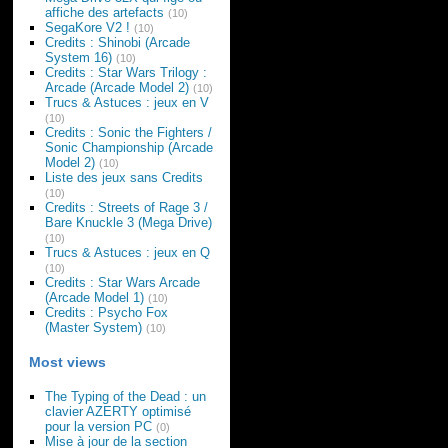
affiche des artefacts
(10)
SegaKore V2 !
(10)
Credits : Shinobi (Arcade
System 16)
(10)
Credits : Star Wars Trilogy :
Arcade (Arcade Model 2)
(10)
Trucs & Astuces : jeux en V
(10)
Credits : Sonic the Fighters /
Sonic Championship (Arcade
Model 2)
(10)
Liste des jeux sans Credits
(10)
Credits : Streets of Rage 3 /
Bare Knuckle 3 (Mega Drive)
(10)
Trucs & Astuces : jeux en Q
(10)
Credits : Star Wars Arcade
(Arcade Model 1)
(10)
Credits : Psycho Fox
(Master System)
(10)
Most views
The Typing of the Dead : un
clavier AZERTY optimisé
pour la version PC
(0)
Mise à jour de la section