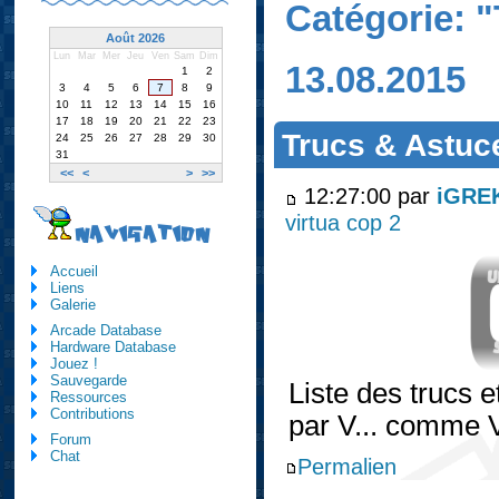
Catégorie: 
Août 2026
Lun
Mar
Mer
Jeu
Ven
Sam
Dim
13.08.2015
1
2
3
4
5
6
7
8
9
10
11
12
13
14
15
16
17
18
19
20
21
22
23
Trucs & Astuce
24
25
26
27
28
29
30
31
<<
<
>
>>
12:27:00 par
iGRE
virtua cop 2
NAVIGATION
Accueil
Liens
Galerie
Arcade Database
Hardware Database
Jouez !
Sauvegarde
Liste des trucs 
Ressources
Contributions
par V... comme 
Forum
Chat
Permalien