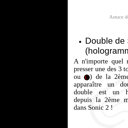
Astuce 
Double de 
(hologram
A n'importe quel 
presser une des 3 t
ou
) de la 2ème
apparaître un d
double est un h
depuis la 2ème m
dans Sonic 2 !