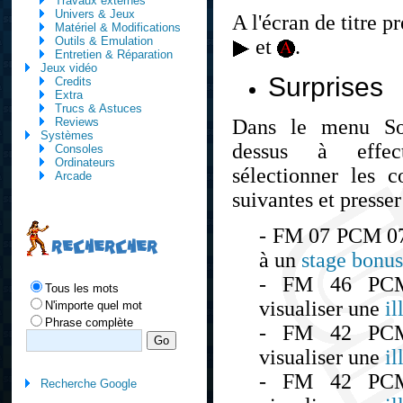
Travaux externes
Univers & Jeux
A l'écran de titre p
Matériel & Modifications
Outils & Emulation
et
.
Entretien & Réparation
Jeux vidéo
Surprises
Credits
Extra
Trucs & Astuces
Dans le menu So
Reviews
Systèmes
dessus à effec
Consoles
Ordinateurs
sélectionner les 
Arcade
suivantes et presse
- FM 07 PCM 07
RECHERCHER
à un
stage bonus
- FM 46 PC
Tous les mots
visualiser une
il
N'importe quel mot
Phrase complète
- FM 42 PC
visualiser une
il
- FM 42 PC
Recherche Google