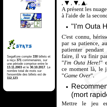
,
,
,
.
A présent les nuage
à l'aide de la seco
"I'm Outa 
C'est connu, hériss
par sa patience, au
STATS
patienter pendant
faire, il va finir p
SegaKore compte
330
billets et
a reçu
371
commenaires, sur
"
I'm Outa Here!
" 
une période comprise entre le
13.11.2003
et le
30.10.2017
. Le
ce moment là, le j
nombre total de mots sur
"
Game Over
".
l'ensemble des billets est de
112,123
.
Recommenc
(mort rapid
Mettre le jeu e