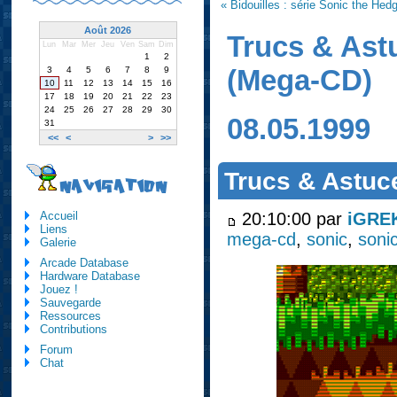
« Bidouilles : série Sonic the He
Août 2026
Trucs & Ast
Lun
Mar
Mer
Jeu
Ven
Sam
Dim
1
2
(Mega-CD)
3
4
5
6
7
8
9
10
11
12
13
14
15
16
17
18
19
20
21
22
23
24
25
26
27
28
29
30
08.05.1999
31
<<
<
>
>>
Trucs & Astuc
NAVIGATION
20:10:00 par
iGRE
Accueil
Liens
mega-cd
,
sonic
,
soni
Galerie
Arcade Database
Hardware Database
Jouez !
Sauvegarde
Ressources
Contributions
Forum
Chat