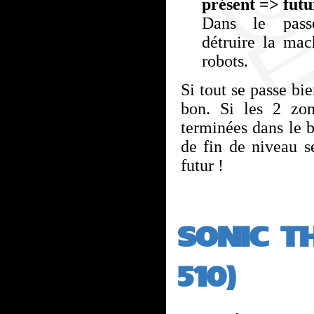
présent => futu
Dans le pass
détruire la mac
robots.
Si tout se passe bie
bon. Si les 2 zon
terminées dans le b
de fin de niveau s
futur !
SONIC T
510)