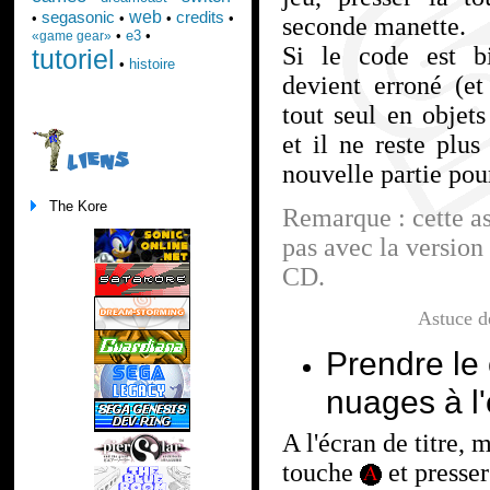
web
segasonic
credits
•
•
•
•
seconde manette.
•
e3
•
«game gear»
Si le code est bi
tutoriel
•
histoire
devient erroné (et
tout seul en objet
et il ne reste plu
LIENS
nouvelle partie pour
The Kore
Remarque : cette a
pas avec la version
CD.
Astuce 
Prendre le 
nuages à l'
A l'écran de titre, 
touche
et presser