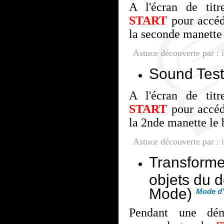
A l'écran de titr
START
pour accéd
la seconde manette
Astuce découverte par 
Sound Test
A l'écran de titr
START
pour accéd
la 2nde manette le
Astuce découverte par 
Transforme
objets du 
Mode)
Mode d'
Pendant une dém