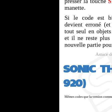
presser la touche
S
manette.
Si le code est bi
devient erroné (et
tout seul en objet
et il ne reste plu
nouvelle partie pour
Astuce 
SONIC T
920)
Mêmes codes que la version commer