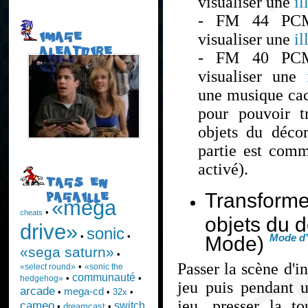
visualiser une
il
- FM 44 PC
visualiser une
il
IMAGE
ALEATOIRE
- FM 40 PC
visualiser une
une musique cac
pour pouvoir t
objets du décor
partie est co
activé).
TAGS EN
Transforme
PAGAILLE
«mega
•
cheats
objets du 
drive»
sonic
•
•
Mode)
Mode d'
«sega saturn»
•
Passer la scène d'i
•
«select round»
«sonic the
communauté
•
•
hedgehog»
jeu puis pendant 
arcade
mega-cd
•
•
32x
•
jeu, presser la 
cameo
switch
•
dreamcast
•