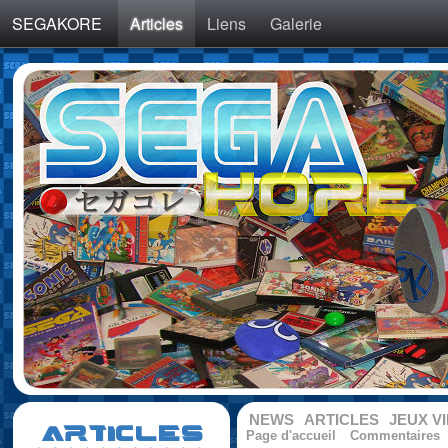
SEGAKORE
Articles
Liens
Galerie
NEWS
ARTICLES
JEUX V
ARTICLES
Page d'accueil
Commentaires