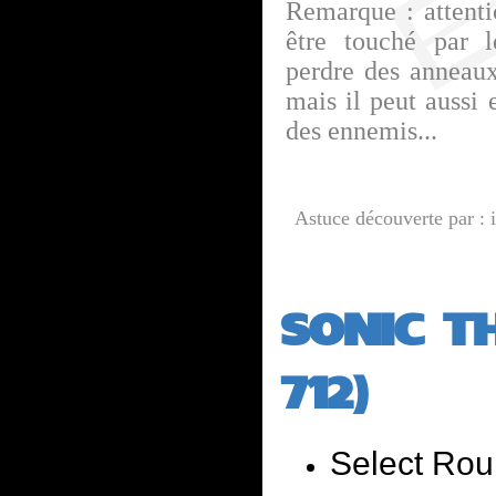
Remarque : attenti
être touché par l
perdre des anneaux
mais il peut aussi e
des ennemis...
Astuce découverte par 
SONIC T
712)
Select Ro