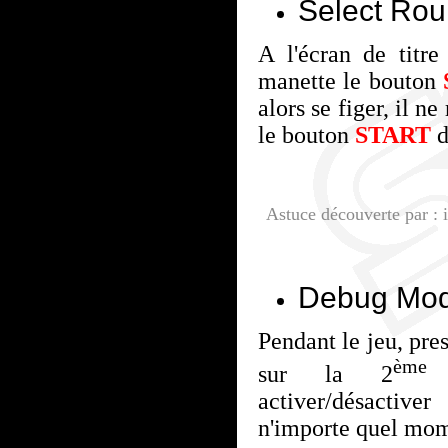
Select Ro
A l'écran de titre
manette le bouton
alors se figer, il ne
le bouton
START
d
Astuce découverte par 
Debug Mo
Pendant le jeu, pre
ème
sur la 2
m
activer/désactiv
n'importe quel mom