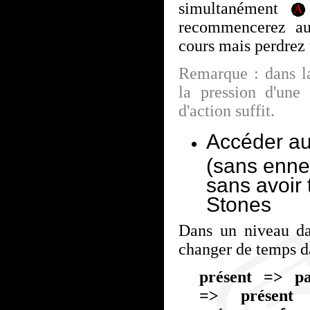
simultanément
recommencerez au
cours mais perdrez 
Remarque : dans la
la pression d'une
d'action suffit.
Accéder au
(sans enne
sans avoir 
Stones
Dans un niveau da
changer de temps da
présent => pa
=> présent
e