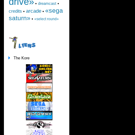
drive»
•
dreamcast
•
«sega
arcade
credits
•
•
saturn»
•
«select round»
LIENS
The Kore