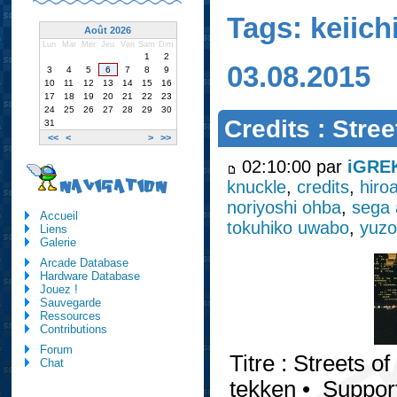
Tags: keiic
Août 2026
Lun
Mar
Mer
Jeu
Ven
Sam
Dim
1
2
03.08.2015
3
4
5
6
7
8
9
10
11
12
13
14
15
16
17
18
19
20
21
22
23
24
25
26
27
28
29
30
Credits : Stre
31
<<
<
>
>>
02:10:00 par
iGRE
knuckle
,
credits
,
hiro
NAVIGATION
noriyoshi ohba
,
sega
Accueil
tokuhiko uwabo
,
yuzo
Liens
Galerie
Arcade Database
Hardware Database
Jouez !
Sauvegarde
Ressources
Contributions
Forum
Titre : Streets of
Chat
tekken • Support