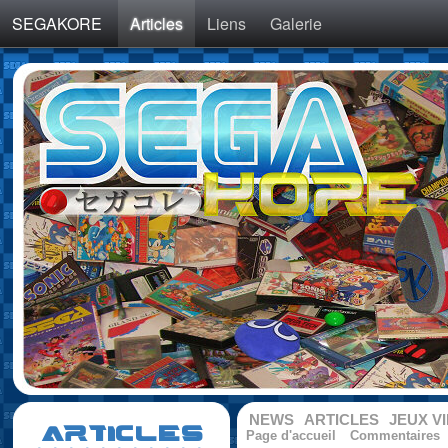
SEGAKORE
Articles
Liens
Galerie
NEWS
ARTICLES
JEUX V
ARTICLES
Page d'accueil
Commentaires