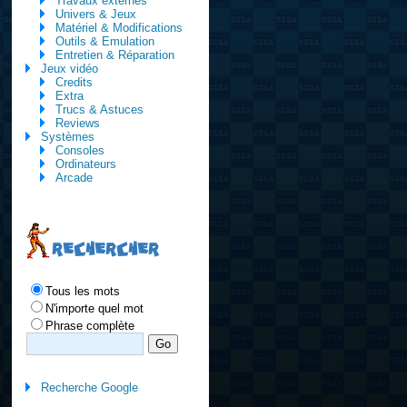
Travaux externes
Univers & Jeux
Matériel & Modifications
Outils & Emulation
Entretien & Réparation
Jeux vidéo
Credits
Extra
Trucs & Astuces
Reviews
Systèmes
Consoles
Ordinateurs
Arcade
RECHERCHER
Tous les mots
N'importe quel mot
Phrase complète
Recherche Google