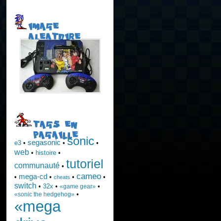
IMAGE
ALEATOIRE
TAGS EN
PAGAILLE
sonic
segasonic
e3
•
•
•
web
•
histoire
•
tutoriel
communauté
•
cameo
mega-cd
•
•
•
•
cheats
switch
•
32x
•
•
«game gear»
•
«sonic the hedgehog»
«mega