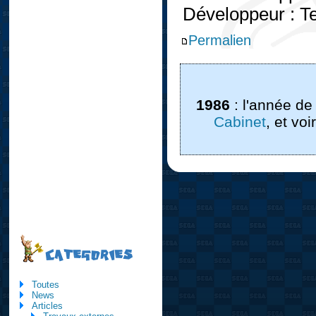
Développeur : 
Permalien
1986
: l'année de
Cabinet
, et vo
CATEGORIES
Toutes
News
Articles