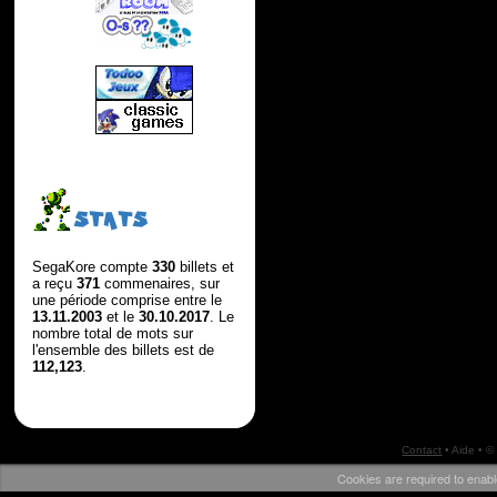
STATS
SegaKore compte
330
billets et
a reçu
371
commenaires, sur
une période comprise entre le
13.11.2003
et le
30.10.2017
. Le
nombre total de mots sur
l'ensemble des billets est de
112,123
.
Contact
•
Aide
• ©
Cookies are required to enabl