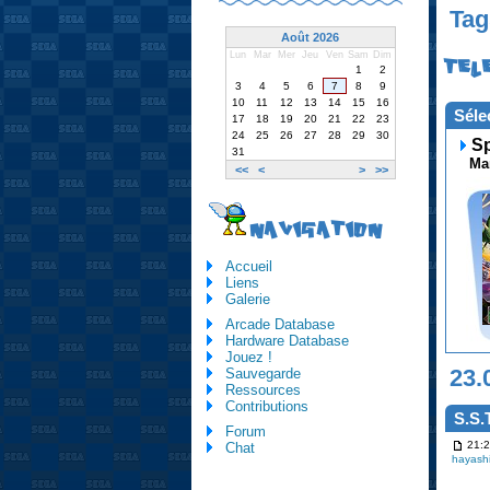
Tag
Août 2026
Lun
Mar
Mer
Jeu
Ven
Sam
Dim
TEL
1
2
3
4
5
6
7
8
9
10
11
12
13
14
15
16
Séle
17
18
19
20
21
22
23
24
25
26
27
28
29
30
Sp
31
Manu
<<
<
>
>>
NAVIGATION
Accueil
Liens
Galerie
Arcade Database
Hardware Database
Jouez !
23.
Sauvegarde
Ressources
Contributions
S.S.
Forum
21:2
Chat
hayash