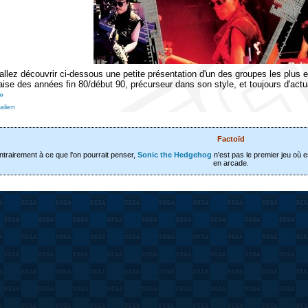
allez découvrir ci-dessous une petite présentation d'un des groupes les plus
aise des années fin 80/début 90, précurseur dans son style, et toujours d'actu
»
alien
Factoïd
trairement à ce que l'on pourrait penser,
Sonic the Hedgehog
n'est pas le premier jeu où es
en arcade.