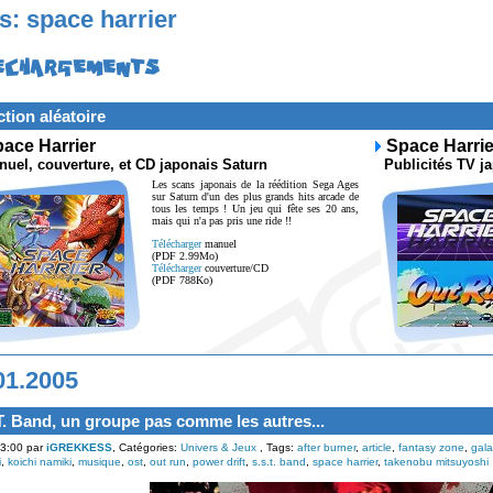
s: space harrier
ECHARGEMENTS
ction aléatoire
ace Harrier
Space Harri
el, couverture, et CD japonais Saturn
Publicités TV j
Les scans japonais de la réédition Sega Ages
sur Saturn d'un des plus grands hits arcade de
tous les temps ! Un jeu qui fête ses 20 ans,
mais qui n'a pas pris une ride !!
Télécharger
manuel
(PDF 2.99Mo)
Télécharger
couverture/CD
(PDF 788Ko)
01.2005
T. Band, un groupe pas comme les autres...
3:00 par
iGREKKESS
, Catégories:
Univers & Jeux
, Tags:
after burner
,
article
,
fantasy zone
,
gala
i
,
koichi namiki
,
musique
,
ost
,
out run
,
power drift
,
s.s.t. band
,
space harrier
,
takenobu mitsuyoshi