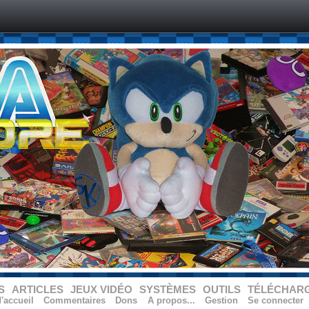
S
ARTICLES
JEUX VIDÉO
SYSTÈMES
OUTILS
TÉLÉCHAR
'accueil
Commentaires
Dons
A propos...
Gestion
Se connecter