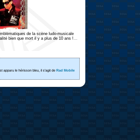
 emblématiques de la scène ludo-musicale
alité bien que mort il y a plus de 10 ans !…
t apparu le hérisson bleu, il s'agit de
Rad Mobile