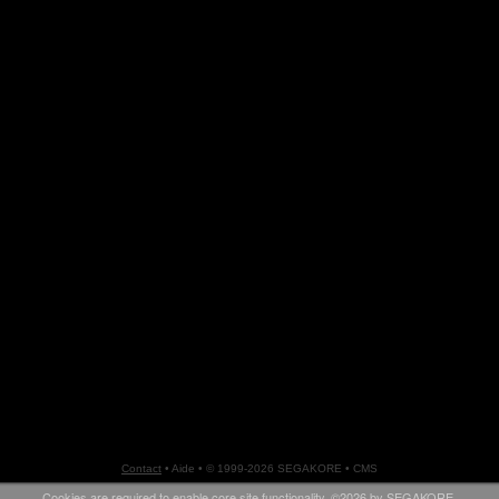
Contact
•
Aide
• © 1999-2026 SEGAKORE •
CMS
Cookies are required to enable core site functionality. ©2026 by
SEGAKORE
.