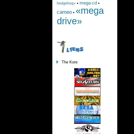
mega-cd
•
•
hedgehog»
«mega
cameo
•
drive»
LIENS
The Kore