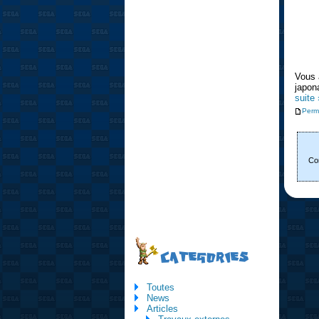
Vous 
japon
suite 
Perm
Con
CATEGORIES
Toutes
News
Articles