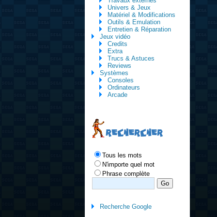
Travaux externes
Univers & Jeux
Matériel & Modifications
Outils & Emulation
Entretien & Réparation
Jeux vidéo
Credits
Extra
Trucs & Astuces
Reviews
Systèmes
Consoles
Ordinateurs
Arcade
RECHERCHER
Tous les mots
N'importe quel mot
Phrase complète
Recherche Google