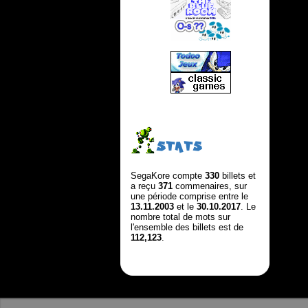
STATS
SegaKore compte
330
billets et
a reçu
371
commenaires, sur
une période comprise entre le
13.11.2003
et le
30.10.2017
. Le
nombre total de mots sur
l'ensemble des billets est de
112,123
.