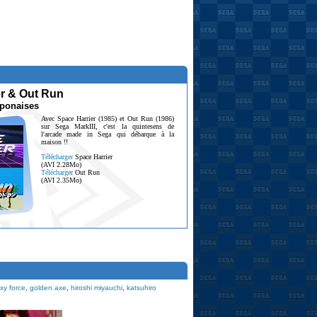
er & Out Run
aponaises
Avec Space Harrier (1985) et Out Run (1986)
sur Sega MarkIII, c'est la quintesens de
l'arcade made in Sega qui débarque à la
maison !!
Télécharger
Space Harrier
(AVI 2.28Mo)
Télécharger
Out Run
(AVI 2.35Mo)
xy force
,
golden axe
,
hiroshi miyauchi
,
katsuhiro