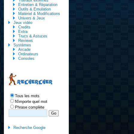
Travaux externes
Entretien & Réparation
Outils & Emulation
Matériel & Modifications
Univers & Jeux
Jeux vidéo
Credits
Extra
Trucs & Astuces
Reviews
Systèmes
Arcade
Ordinateurs
Consoles
RECHERCHER
Tous les mots
N'importe quel mot
Phrase complète
Recherche Google