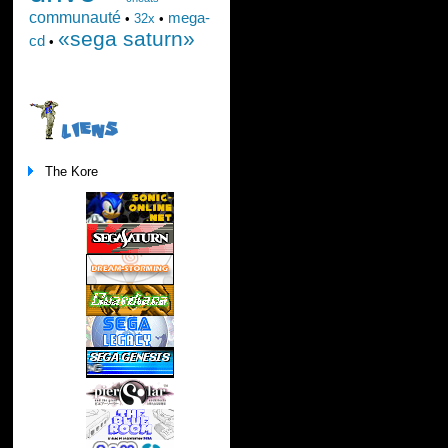
communauté
mega-
•
32x
•
«sega saturn»
cd
•
LIENS
The Kore