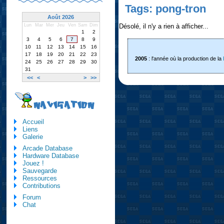
Tags: pong-tron
Août 2026
Désolé, il n'y a rien à afficher...
Lun
Mar
Mer
Jeu
Ven
Sam
Dim
1
2
3
4
5
6
7
8
9
10
11
12
13
14
15
16
17
18
19
20
21
22
23
2005
: l'année où la production de la
24
25
26
27
28
29
30
31
<<
<
>
>>
NAVIGATION
Accueil
Liens
Galerie
Arcade Database
Hardware Database
Jouez !
Sauvegarde
Ressources
Contributions
Forum
Chat