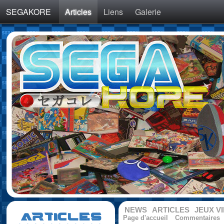
SEGAKORE
Articles
Liens
Galerie
NEWS
ARTICLES
JEUX V
ARTICLES
Page d'accueil
Commentaires