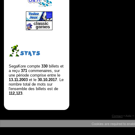
STATS
SegaKore compte
330
billets et
a reçu
371
commenaires, sur
une période comprise entre le
13.11.2003
et le
30.10.2017
. Le
nombre total de mots sur
l'ensemble des billets est de
112,123
.
Contact
•
Aide
•
Cookies are required to enabl