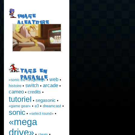
IMAGE
ALEATOIRE
TAGS EN
PAGAILLE
web
•
•
«sonic the hedgehog»
arcade
switch
histoire
•
•
•
cameo
credits
•
•
tutoriel
segasonic
•
•
•
e3
•
dreamcast
•
«game gear»
sonic
•
•
«select round»
«mega
drive»
•
•
cheats