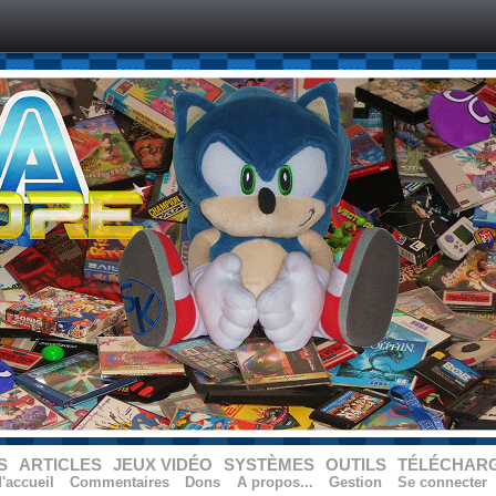
S
ARTICLES
JEUX VIDÉO
SYSTÈMES
OUTILS
TÉLÉCHAR
'accueil
Commentaires
Dons
A propos...
Gestion
Se connecter