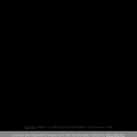
Contact
•
Aide
• © 1999-2026 SEGAKORE •
b2evolution CMS
Cookies are required to enable core site functionality. ©2026 by
SEGAKORE
.