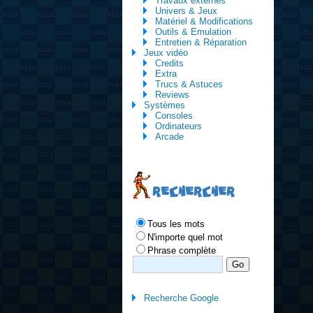
Travaux externes
Univers & Jeux
Matériel & Modifications
Outils & Emulation
Entretien & Réparation
Jeux vidéo
Credits
Extra
Trucs & Astuces
Reviews
Systèmes
Consoles
Ordinateurs
Arcade
RECHERCHER
Tous les mots
N'importe quel mot
Phrase complète
Recherche Google