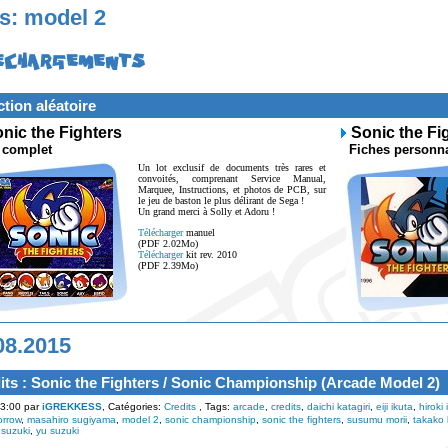
s: model 2
ECHARGEMENTS
ction aléatoire
nic the Fighters
Sonic the Fi
 complet
Fiches personna
Un lot exclusif de documents très rares et
convoités, comprenant Service Manual,
Marquee, Instructions, et photos de PCB, sur
le jeu de baston le plus délirant de Sega !
Un grand merci à Solly et Adoru !
Télécharger
manuel
(PDF 2.02Mo)
Télécharger
kit rev. 2010
(PDF 2.39Mo)
08.2015
its : Sonic the Fighters / Sonic Championship (Arcade Model 2)
3:00 par
iGREKKESS
, Catégories:
Credits
, Tags:
arcade
,
credits
,
daichi katagiri
,
eiji ikuta
,
hiroki
orrow
,
masahiro sugiyama
,
model 2
,
sonic championship
,
sonic the fighters
,
susumu morii
,
takako
suzuki
,
yu suzuki