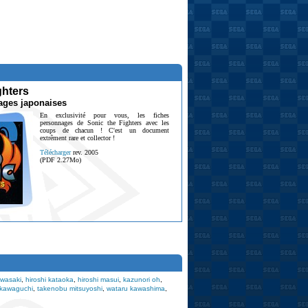
ghters
ges japonaises
En exclusivité pour vous, les fiches
personnages de Sonic the Fighters avec les
coups de chacun ! C'est un document
extrêment rare et collector !
Télécharger
rev. 2005
(PDF 2.27Mo)
 iwasaki
,
hiroshi kataoka
,
hiroshi masui
,
kazunori oh
,
 kawaguchi
,
takenobu mitsuyoshi
,
wataru kawashima
,