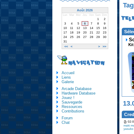
Tag
Août 2026
Lun
Mar
Mer
Jeu
Ven
Sam
Dim
TEL
1
2
3
4
5
6
7
8
9
10
11
12
13
14
15
16
Séle
17
18
19
20
21
22
23
24
25
26
27
28
29
30
So
31
Kit
<<
<
>
>>
NAVIGATION
Accueil
Liens
Galerie
Arcade Database
Hardware Database
Jouez !
13.
Sauvegarde
Ressources
Contributions
Cred
Forum
02:0
Chat
maki m
yasuko 