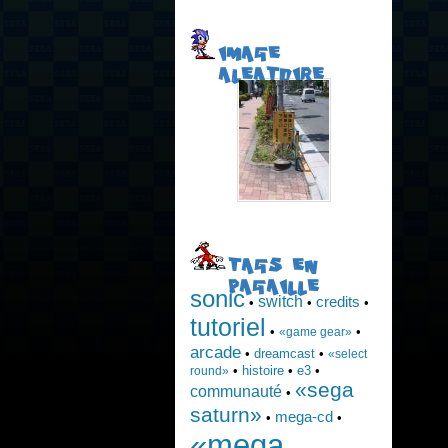
IMAGE
ALEATOIRE
TAGS EN
PAGAILLE
sonic
switch
credits
•
•
•
tutoriel
•
•
«game gear»
arcade
•
dreamcast
•
«select
•
histoire
•
e3
•
round»
«sega
communauté
•
saturn»
mega-cd
•
•
«mega