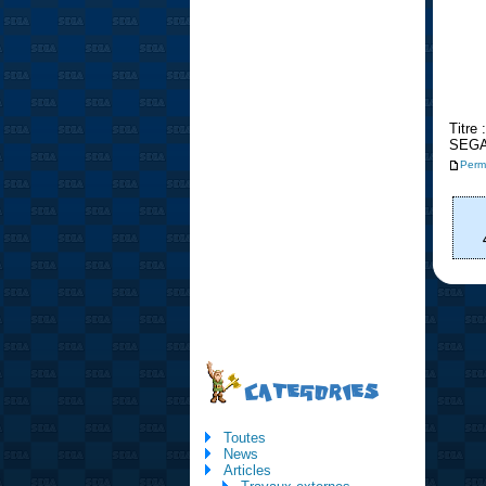
Titre
SEG
Perm
CATEGORIES
Toutes
News
Articles