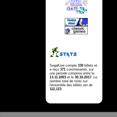
STATS
SegaKore compte
330
billets et
a reçu
371
commenaires, sur
une période comprise entre le
13.11.2003
et le
30.10.2017
. Le
nombre total de mots sur
l'ensemble des billets est de
112,123
.