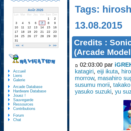
Tags: hirosh
Août 2026
Lun
Mar
Mer
Jeu
Ven
Sam
Dim
1
2
13.08.2015
3
4
5
6
7
8
9
10
11
12
13
14
15
16
17
18
19
20
21
22
23
24
25
26
27
28
29
30
Credits : Soni
31
<<
<
>
>>
(Arcade Model
NAVIGATION
02:03:00 par
iGRE
katagiri
,
eiji ikuta
,
hir
Accueil
Liens
morrow
,
masahiro su
Galerie
susumu morii
,
takako
Arcade Database
yasuko suzuki
,
yu su
Hardware Database
Jouez !
Sauvegarde
Ressources
Contributions
Forum
Chat