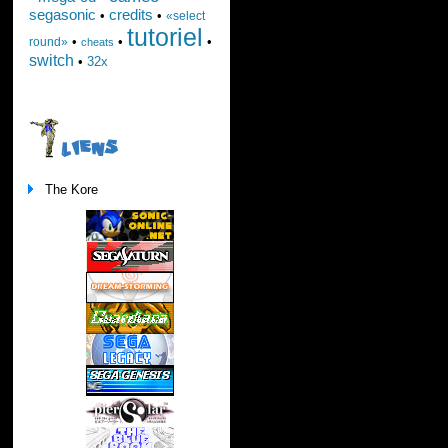
segasonic
credits
•
•
«select
tutoriel
•
•
•
round»
cheats
switch
•
32x
LIENS
The Kore