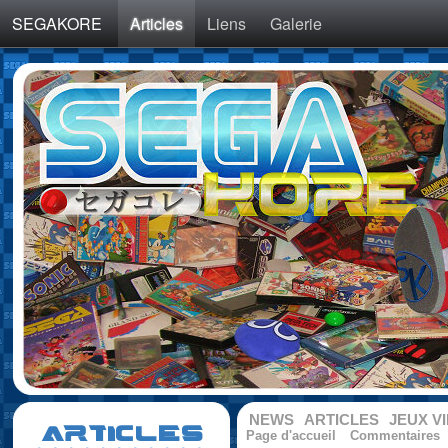
SEGAKORE
Articles
Liens
Galerie
NEWS
ARTICLES
JEUX V
ARTICLES
Page d'accueil
Commentaires