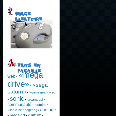
IMAGE
ALEATOIRE
TAGS EN
PAGAILLE
«mega
web
•
drive»
«sega
•
saturn»
•
•
e3
«game gear»
sonic
•
•
dreamcast
•
communauté
•
histoire
•
arcade
•
«sonic the hedgehog»
cameo
mega-cd
•
•
•