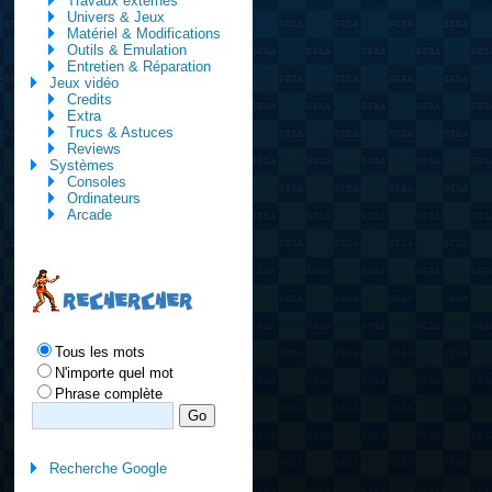
Travaux externes
Univers & Jeux
Matériel & Modifications
Outils & Emulation
Entretien & Réparation
Jeux vidéo
Credits
Extra
Trucs & Astuces
Reviews
Systèmes
Consoles
Ordinateurs
Arcade
RECHERCHER
Tous les mots
N'importe quel mot
Phrase complète
Recherche Google