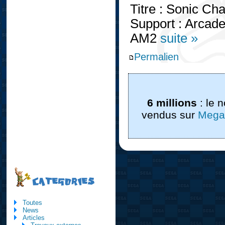
Titre : Sonic Cha
Support : Arcad
AM2
suite »
Permalien
6 millions
: le 
vendus sur
Mega
CATEGORIES
Toutes
News
Articles