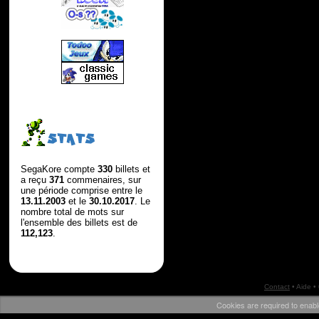
STATS
SegaKore compte
330
billets et
a reçu
371
commenaires, sur
une période comprise entre le
13.11.2003
et le
30.10.2017
. Le
nombre total de mots sur
l'ensemble des billets est de
112,123
.
Contact
•
Aide
•
Cookies are required to enabl