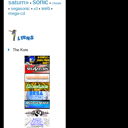
sonic
saturn»
•
•
cheats
web
segasonic
•
•
e3
•
•
mega-cd
LIENS
The Kore