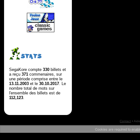
STATS
SegaKore compte
330
billets et
a reçu
371
commenaires, sur
une période comprise entre le
13.11.2003
et le
30.10.2017
. Le
nombre total de mots sur
l'ensemble des billets est de
112,123
.
Contact
•
Aid
Cookies are required to enabl