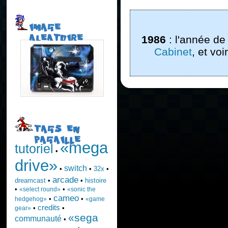
IMAGE
ALEATOIRE
1986
: l'année de
Cabinet
, et vo
TAGS EN
PAGAILLE
«mega
tutoriel
•
drive»
switch
•
•
32x
•
arcade
dreamcast
•
•
histoire
•
•
«select round»
«sonic the
cameo
•
•
hedgehog»
«game
credits
•
•
gear»
«sega
communauté
•