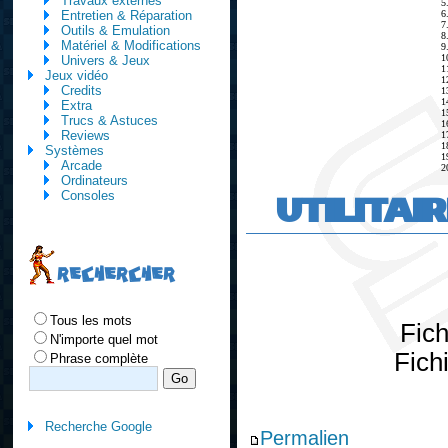
Travaux externes
5
6
Entretien & Réparation
7
Outils & Emulation
8
Matériel & Modifications
9
1
Univers & Jeux
1
Jeux vidéo
1
Credits
1
1
Extra
1
Trucs & Astuces
1
Reviews
1
1
Systèmes
1
Arcade
2
Ordinateurs
UTILITAI
Consoles
RECHERCHER
Tous les mots
Fic
N'importe quel mot
Fich
Phrase complète
Recherche Google
Permalien