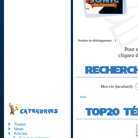
Nombre de téléchargements : 1
Pour e
cliquez d
RECHERC
Mot-clé (facultatif) :
Aide
TOP20 T
CATEGORIES
Toutes
1
News
2
3
Articles
4