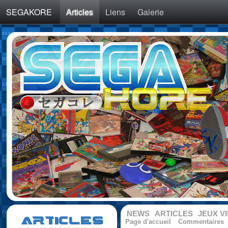
SEGAKORE
Articles
Liens
Galerie
NEWS
ARTICLES
JEUX V
ARTICLES
Page d'accueil
Commentaires