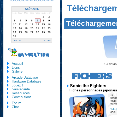
Télécharge
Août 2026
Lun
Mar
Mer
Jeu
Ven
Sam
Dim
1
2
3
4
5
6
7
8
9
Téléchargeme
10
11
12
13
14
15
16
17
18
19
20
21
22
23
24
25
26
27
28
29
30
31
<<
<
>
>>
NAVIGATION
Accueil
Ci-dessou
Liens
Galerie
FICHIERS
Arcade Database
Hardware Database
Jouez !
Sonic the Fighters
Sauvegarde
Fiches personnages japonai
Ressources
En e
Contributions
perso
coup
Forum
extrêm
Chat
Téléch
(PDF