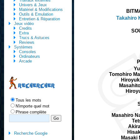
Travaux externes
Univers & Jeux
Matériel & Modifications
BITM
Outils & Emulation
Takahiro 
Entretien & Réparation
Jeux vidéo
Credits
SO
Extra
Trucs & Astuces
Reviews
Systèmes
Consoles
Ordinateurs
Arcade
Yu
Tomohiro Ma
Hiroyuk
RECHERCHER
Masahit
Hiroy
Tous les mots
N'importe quel mot
Phrase complète
Masahiro N
Te
Akir
Hisak
Recherche Google
Masaki