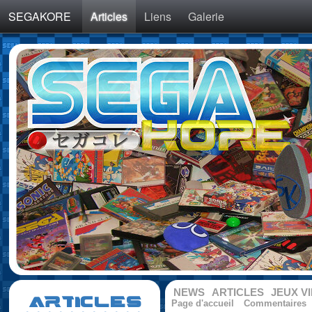
SEGAKORE
Articles
Liens
Galerie
NEWS
ARTICLES
JEUX V
ARTICLES
Page d'accueil
Commentaires