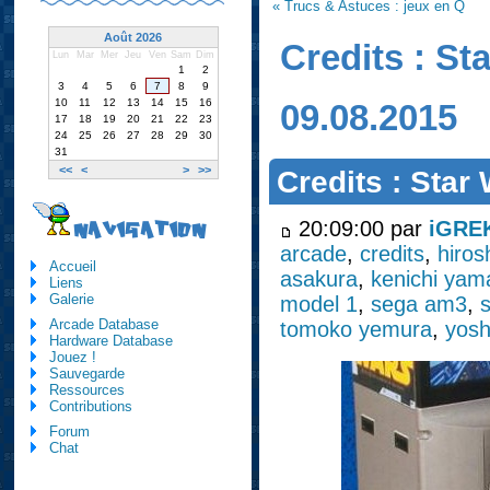
« Trucs & Astuces : jeux en Q
Août 2026
Credits : St
Lun
Mar
Mer
Jeu
Ven
Sam
Dim
1
2
3
4
5
6
7
8
9
10
11
12
13
14
15
16
09.08.2015
17
18
19
20
21
22
23
24
25
26
27
28
29
30
31
<<
<
>
>>
Credits : Star
20:09:00 par
iGRE
NAVIGATION
arcade
,
credits
,
hiros
Accueil
asakura
,
kenichi ya
Liens
Galerie
model 1
,
sega am3
,
Arcade Database
tomoko yemura
,
yosh
Hardware Database
Jouez !
Sauvegarde
Ressources
Contributions
Forum
Chat