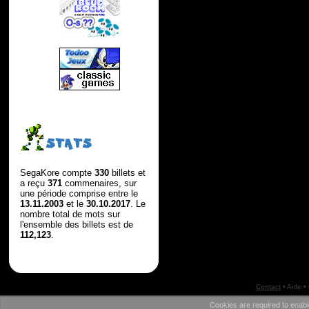
STATS
SegaKore compte
330
billets et
a reçu
371
commenaires, sur
une période comprise entre le
13.11.2003
et le
30.10.2017
. Le
nombre total de mots sur
l'ensemble des billets est de
112,123
.
Contact
•
Aide
•
Cookies are required to enabl