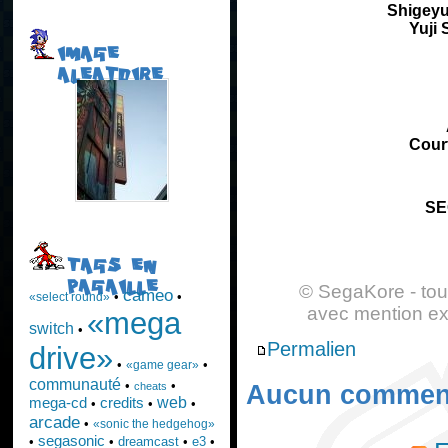
Shigeyu
Yuji 
IMAGE
ALEATOIRE
Cour
SE
TAGS EN
PAGAILLE
© SegaKore - tout
cameo
•
•
«select round»
avec mention exp
«mega
switch
•
Permalien
drive»
•
•
«game gear»
communauté
•
•
cheats
Aucun comment
web
mega-cd
credits
•
•
•
arcade
•
«sonic the hedgehog»
segasonic
•
•
dreamcast
•
e3
•