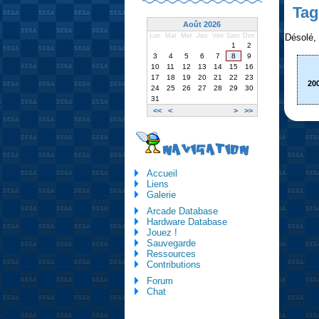
Tag
Août 2026
Désolé, i
Lun
Mar
Mer
Jeu
Ven
Sam
Dim
1
2
3
4
5
6
7
8
9
10
11
12
13
14
15
16
17
18
19
20
21
22
23
20
24
25
26
27
28
29
30
31
<<
<
>
>>
NAVIGATION
Accueil
Liens
Galerie
Arcade Database
Hardware Database
Jouez !
Sauvegarde
Ressources
Contributions
Forum
Chat