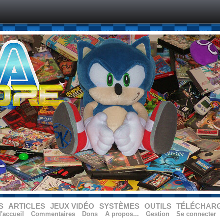
S
ARTICLES
JEUX VIDÉO
SYSTÈMES
OUTILS
TÉLÉCHAR
'accueil
Commentaires
Dons
A propos...
Gestion
Se connecter