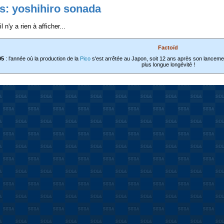
s: yoshihiro sonada
l n'y a rien à afficher...
Factoïd
05
: l'année où la production de la
Pico
s'est arrêtée au Japon, soit 12 ans après son lancement
plus longue longévité !