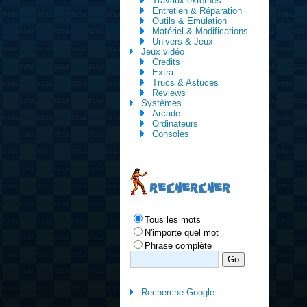
Travaux externes
Entretien & Réparation
Outils & Emulation
Matériel & Modifications
Univers & Jeux
Jeux vidéo
Credits
Extra
Trucs & Astuces
Reviews
Systèmes
Arcade
Ordinateurs
Consoles
RECHERCHER
Tous les mots
N'importe quel mot
Phrase complète
Recherche Google