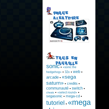
IMAGE
ALEATOIRE
TAGS EN
PAGAILLE
sonic
•
«sonic the
web
•
32x
•
•
hedgehog»
«sega
arcade
•
saturn»
credits
•
•
communauté
switch
•
•
•
•
«select round»
cheats
segasonic
mega-cd
•
•
«mega
tutoriel
•