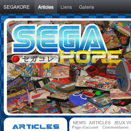
SEGAKORE
Articles
Liens
Galerie
NEWS
ARTICLES
JEUX V
ARTICLES
Page d'accueil
Commentaires