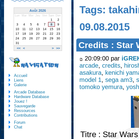
Tags: takahi
Août 2026
Lun
Mar
Mer
Jeu
Ven
Sam
Dim
1
2
09.08.2015
3
4
5
6
7
8
9
10
11
12
13
14
15
16
17
18
19
20
21
22
23
24
25
26
27
28
29
30
Credits : Star
31
<<
<
>
>>
20:09:00 par
iGRE
arcade
,
credits
,
hiros
NAVIGATION
asakura
,
kenichi ya
Accueil
model 1
,
sega am3
,
Liens
Galerie
tomoko yemura
,
yosh
Arcade Database
Hardware Database
Jouez !
Sauvegarde
Ressources
Contributions
Forum
Chat
Titre : Star War