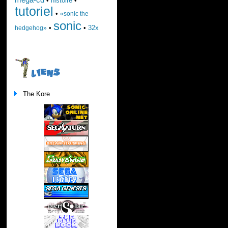
•
histoire
•
tutoriel
•
«sonic the
sonic
•
•
32x
hedgehog»
LIENS
The Kore