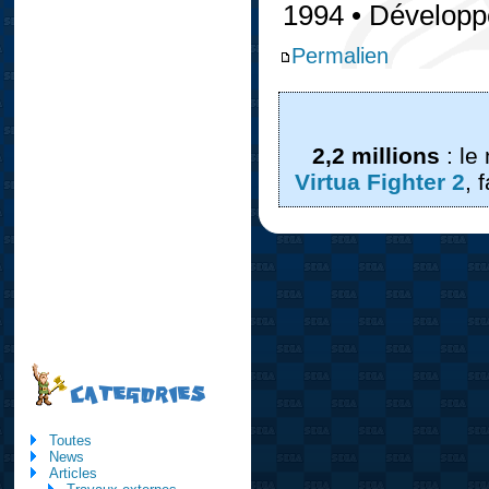
1994 • Dévelop
Permalien
2,2 millions
: le
Virtua Fighter 2
, 
CATEGORIES
Toutes
News
Articles