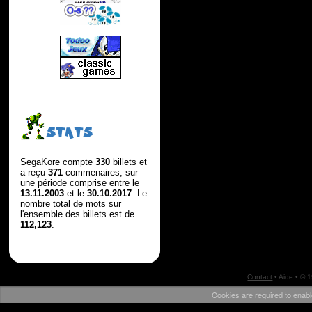
STATS
SegaKore compte
330
billets et
a reçu
371
commenaires, sur
une période comprise entre le
13.11.2003
et le
30.10.2017
. Le
nombre total de mots sur
l'ensemble des billets est de
112,123
.
Contact
•
Aide
• © 
Cookies are required to enabl