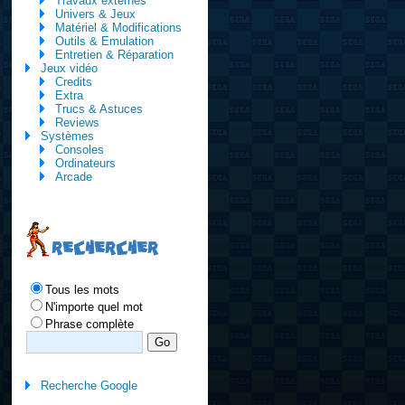
Travaux externes
Univers & Jeux
Matériel & Modifications
Outils & Emulation
Entretien & Réparation
Jeux vidéo
Credits
Extra
Trucs & Astuces
Reviews
Systèmes
Consoles
Ordinateurs
Arcade
RECHERCHER
Tous les mots
N'importe quel mot
Phrase complète
Recherche Google