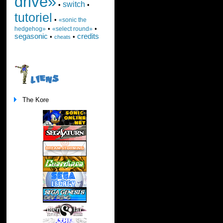
drive»
switch
•
•
tutoriel
•
«sonic the
•
•
hedgehog»
«select round»
segasonic
credits
•
•
cheats
LIENS
The Kore