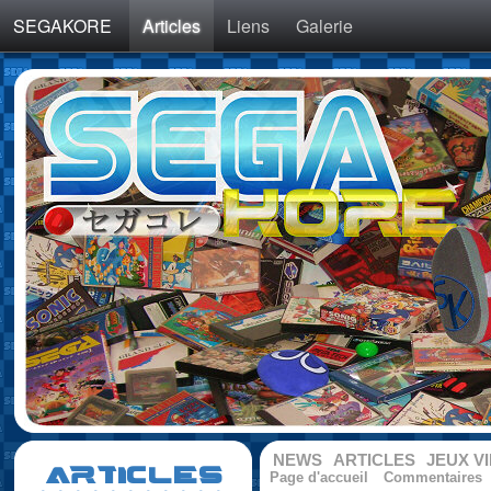
SEGAKORE
Articles
Liens
Galerie
NEWS
ARTICLES
JEUX V
ARTICLES
Page d'accueil
Commentaires