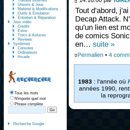
Travaux externes
Univers & Jeux
Tout d'abord, j'a
Matériel & Modifications
Outils & Emulation
Decap Attack. N'
Entretien & Réparation
Jeux vidéo
qu'un lien est m
Credits
Extra
de comics Sonic
Trucs & Astuces
Reviews
en…
suite »
Systèmes
Consoles
Ordinateurs
Permalien
•
4 comme
Arcade
RECHERCHER
1983
: l'année où
années 1990, ren
Tous les mots
la reprog
N'importe quel mot
Phrase complète
Recherche Google