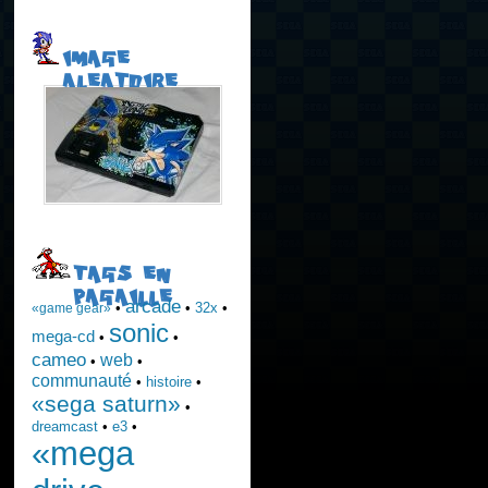
IMAGE
ALEATOIRE
TAGS EN
PAGAILLE
arcade
•
•
32x
•
«game gear»
sonic
mega-cd
•
•
cameo
web
•
•
communauté
•
histoire
•
«sega saturn»
•
dreamcast
•
e3
•
«mega