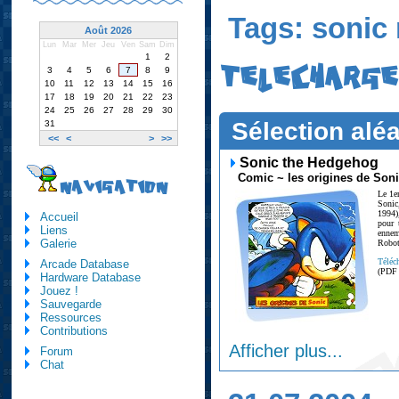
Tags: sonic
Août 2026
Lun
Mar
Mer
Jeu
Ven
Sam
Dim
1
2
TELECHARG
3
4
5
6
7
8
9
10
11
12
13
14
15
16
17
18
19
20
21
22
23
24
25
26
27
28
29
30
Sélection aléa
31
<<
<
>
>>
Sonic the Hedgehog
Comic ~ les origines de Son
NAVIGATION
Le 1e
Sonic
1994)
Accueil
pour 
Liens
ennem
Galerie
Robotn
Téléc
Arcade Database
(PDF
Hardware Database
Jouez !
Sauvegarde
Ressources
Contributions
Afficher plus...
Forum
Chat