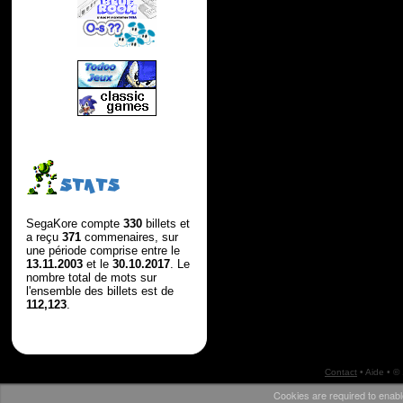
STATS
SegaKore compte
330
billets et
a reçu
371
commenaires, sur
une période comprise entre le
13.11.2003
et le
30.10.2017
. Le
nombre total de mots sur
l'ensemble des billets est de
112,123
.
Contact
•
Aide
• ©
Cookies are required to enabl