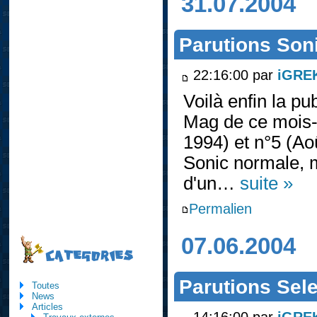
31.07.2004
Parutions Son
22:16:00 par
iGRE
Voilà enfin la pu
Mag de ce mois-ci
1994) et n°5 (Ao
Sonic normale, m
d'un…
suite »
Permalien
07.06.2004
CATEGORIES
Parutions Sel
Toutes
News
Articles
14:16:00 par
iGRE