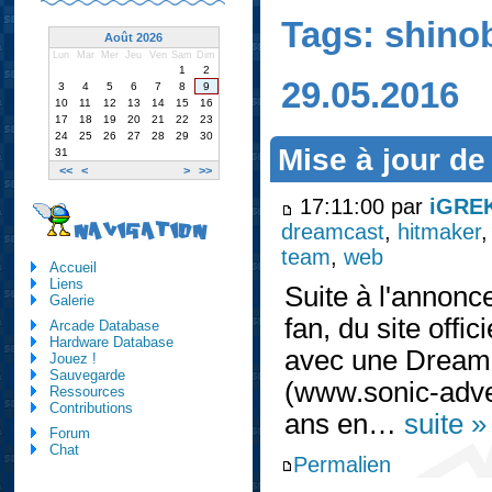
Tags: shino
Août 2026
Lun
Mar
Mer
Jeu
Ven
Sam
Dim
1
2
29.05.2016
3
4
5
6
7
8
9
10
11
12
13
14
15
16
17
18
19
20
21
22
23
24
25
26
27
28
29
30
Mise à jour de
31
<<
<
>
>>
17:11:00 par
iGRE
dreamcast
,
hitmaker
NAVIGATION
team
,
web
Accueil
Liens
Suite à l'annonc
Galerie
fan, du site off
Arcade Database
Hardware Database
avec une Dreamca
Jouez !
Sauvegarde
(www.sonic-adve
Ressources
Contributions
ans en…
suite »
Forum
Chat
Permalien