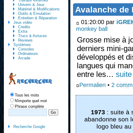
Travaux externes
Univers & Jeux
Avalanche de 
Matériel & Modifications
Outils & Emulation
Entretien & Réparation
01:20:00 par
iGRE
Jeux vidéo
Credits
monkey ball
Extra
Trucs & Astuces
Grosse mise à jo
Reviews
Systèmes
derniers mini-ga
Consoles
Ordinateurs
développés et dis
Arcade
langues qui manq
entre les…
suite
RECHERCHER
Permalien
•
2 comme
Tous les mots
N'importe quel mot
Phrase complète
1973
: suite à
abandonne son lo
logo bleu au
Recherche Google