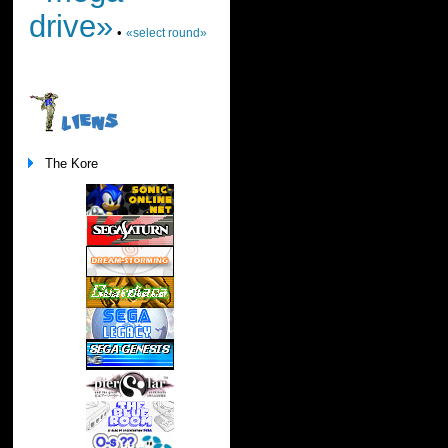
drive»
•
«select round»
LIENS
The Kore