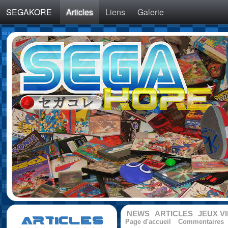
SEGAKORE
Articles
Liens
Galerie
NEWS
ARTICLES
JEUX V
ARTICLES
Page d'accueil
Commentaires