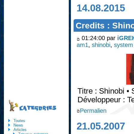
14.08.2015
Credits : Shin
01:24:00 par
iGRE
am1
,
shinobi
,
system
Titre : Shinobi 
Développeur : 
CATEGORIES
Permalien
Toutes
21.05.2007
News
Articles