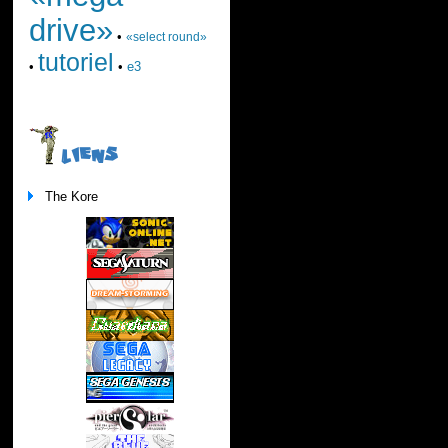
drive»
•
«select round»
tutoriel
•
•
e3
LIENS
The Kore