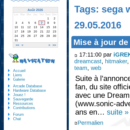
Tags: sega
Août 2026
Lun
Mar
Mer
Jeu
Ven
Sam
Dim
1
2
29.05.2016
3
4
5
6
7
8
9
10
11
12
13
14
15
16
17
18
19
20
21
22
23
24
25
26
27
28
29
30
Mise à jour de
31
<<
<
>
>>
17:11:00 par
iGRE
dreamcast
,
hitmaker
NAVIGATION
team
,
web
Accueil
Liens
Suite à l'annonc
Galerie
fan, du site off
Arcade Database
Hardware Database
avec une Dreamca
Jouez !
Sauvegarde
(www.sonic-adve
Ressources
Contributions
ans en…
suite »
Forum
Chat
Permalien