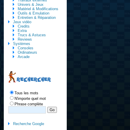
Travaux externes
Univers & Jeux
Matériel & Modifications
Outils & Emulation
Entretien & Réparation
Jeux vidéo
Credits
Extra
Trucs & Astuces
Reviews
Systèmes
Consoles
Ordinateurs
Arcade
RECHERCHER
Tous les mots
N'importe quel mot
Phrase complète
Recherche Google