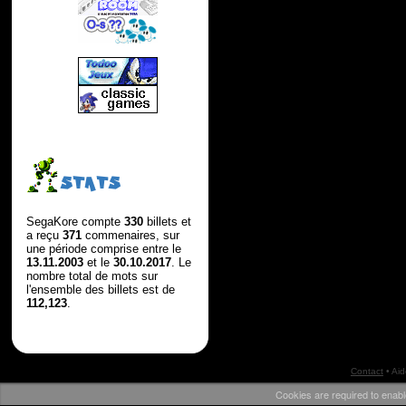
STATS
SegaKore compte
330
billets et
a reçu
371
commenaires, sur
une période comprise entre le
13.11.2003
et le
30.10.2017
. Le
nombre total de mots sur
l'ensemble des billets est de
112,123
.
Contact
•
Aid
Cookies are required to enabl