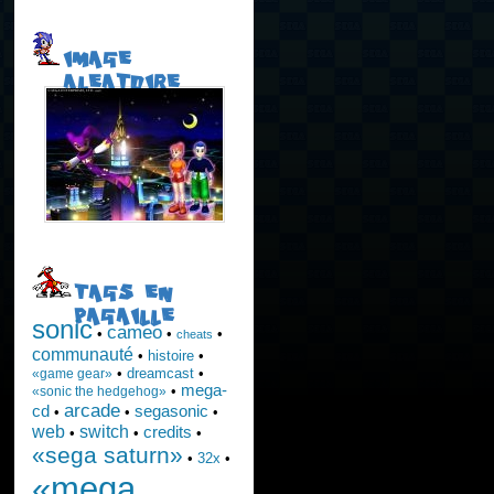
IMAGE
ALEATOIRE
TAGS EN
PAGAILLE
sonic
cameo
•
•
•
cheats
communauté
•
histoire
•
•
dreamcast
•
«game gear»
mega-
•
«sonic the hedgehog»
arcade
cd
segasonic
•
•
•
web
switch
credits
•
•
•
«sega saturn»
•
32x
•
«mega