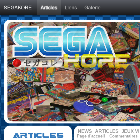
SEGAKORE
Articles
Liens
Galerie
NEWS
ARTICLES
JEUX V
ARTICLES
Page d'accueil
Commentaires