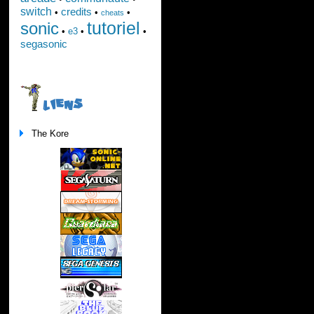
switch
credits
•
•
•
cheats
tutoriel
sonic
•
e3
•
•
segasonic
LIENS
The Kore