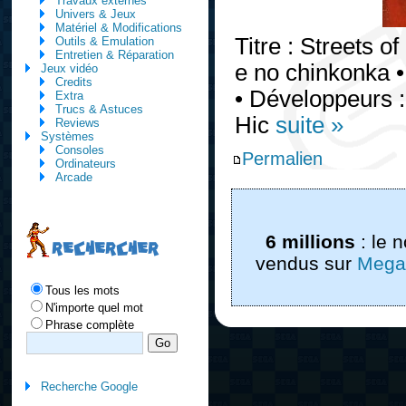
Travaux externes
Univers & Jeux
Matériel & Modifications
Titre : Streets of
Outils & Emulation
Entretien & Réparation
e no chinkonka •
Jeux vidéo
Credits
• Développeurs 
Extra
Trucs & Astuces
Hic
suite »
Reviews
Systèmes
Consoles
Permalien
Ordinateurs
Arcade
6 millions
: le 
RECHERCHER
vendus sur
Mega
Tous les mots
N'importe quel mot
Phrase complète
Recherche Google