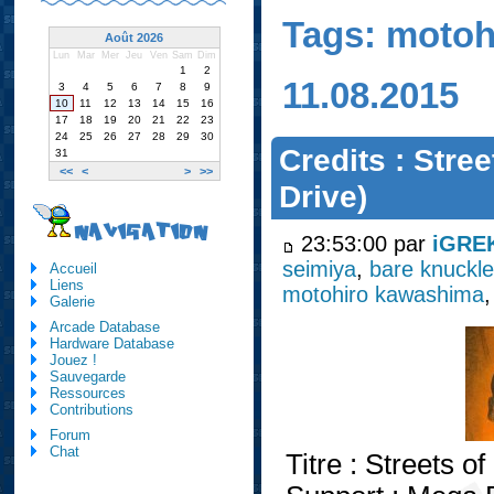
Tags: moto
Août 2026
Lun
Mar
Mer
Jeu
Ven
Sam
Dim
1
2
11.08.2015
3
4
5
6
7
8
9
10
11
12
13
14
15
16
17
18
19
20
21
22
23
24
25
26
27
28
29
30
Credits : Stre
31
<<
<
>
>>
Drive)
NAVIGATION
23:53:00 par
iGRE
seimiya
,
bare knuckle
Accueil
Liens
motohiro kawashima
Galerie
Arcade Database
Hardware Database
Jouez !
Sauvegarde
Ressources
Contributions
Forum
Chat
Titre : Streets of