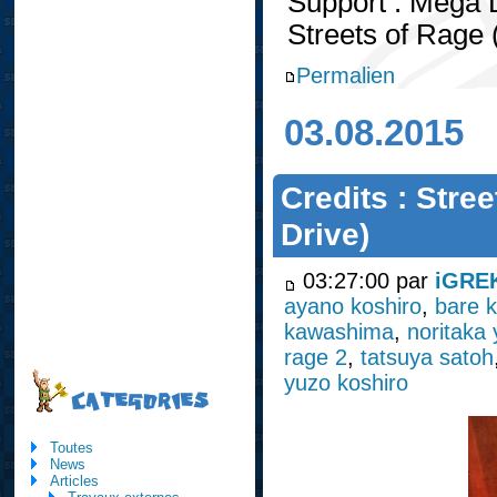
Support : Mega 
Streets of Rag
Permalien
03.08.2015
Credits : Stre
Drive)
03:27:00 par
iGRE
ayano koshiro
,
bare k
kawashima
,
noritaka 
rage 2
,
tatsuya satoh
yuzo koshiro
CATEGORIES
Toutes
News
Articles