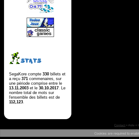
STATS
SegaKore compte
330
billets et
a reçu
371
commenaires, sur
une période comprise entre le
13.11.2003
et le
30.10.2017
. Le
nombre total de mots sur
l'ensemble des billets est de
112,123
.
Contact
•
Aide
• 
Cookies are required to enabl