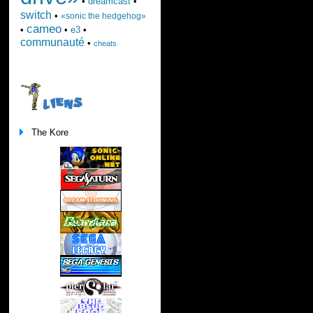
•
dreamcast
•
switch
•
«sonic the hedgehog»
cameo
•
•
e3
•
communauté
•
cheats
LIENS
The Kore