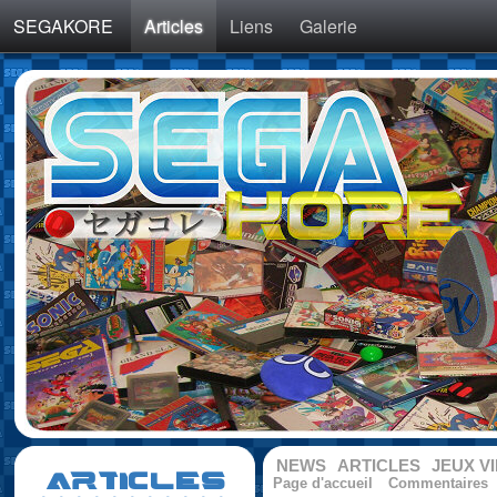
SEGAKORE
Articles
Liens
Galerie
NEWS
ARTICLES
JEUX V
ARTICLES
Page d'accueil
Commentaires