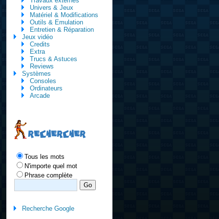
Travaux externes
Univers & Jeux
Matériel & Modifications
Outils & Emulation
Entretien & Réparation
Jeux vidéo
Credits
Extra
Trucs & Astuces
Reviews
Systèmes
Consoles
Ordinateurs
Arcade
RECHERCHER
Tous les mots
N'importe quel mot
Phrase complète
Recherche Google