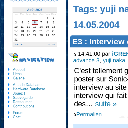
Tags: yuji n
Août 2026
Lun
Mar
Mer
Jeu
Ven
Sam
Dim
1
2
14.05.2004
3
4
5
6
7
8
9
10
11
12
13
14
15
16
17
18
19
20
21
22
23
24
25
26
27
28
29
30
E3 : Interview
31
<<
<
>
>>
14:41:00 par
iGRE
advance 3
,
yuji naka
NAVIGATION
C'est tellement 
Accueil
Liens
poster sur Sonic
Galerie
Arcade Database
interview au si
Hardware Database
Jouez !
interview qui fai
Sauvegarde
des…
suite »
Ressources
Contributions
Forum
Permalien
Chat