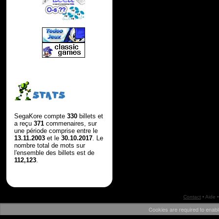
STATS
SegaKore compte
330
billets et
a reçu
371
commenaires, sur
une période comprise entre le
13.11.2003
et le
30.10.2017
. Le
nombre total de mots sur
l'ensemble des billets est de
112,123
.
Contact
•
Aide
•
Cookies are required to enabl