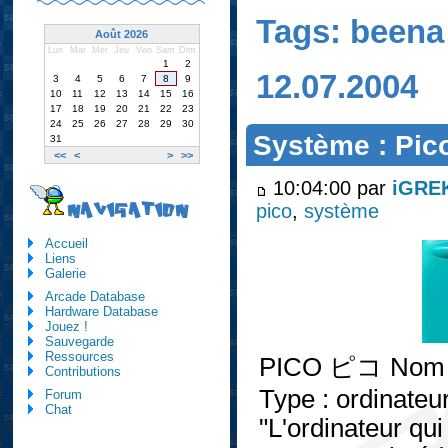
Tags: beena
Août 2026
Lun
Mar
Mer
Jeu
Ven
Sam
Dim
1
2
12.07.2004
3
4
5
6
7
8
9
10
11
12
13
14
15
16
17
18
19
20
21
22
23
24
25
26
27
28
29
30
Système : Pic
31
<<
<
>
>>
10:04:00 par
iGRE
pico
,
système
NAVIGATION
Accueil
Liens
Galerie
Arcade Database
Hardware Database
Jouez !
Sauvegarde
Ressources
PICO ピコ Nom : P
Contributions
Type : ordinateu
Forum
Chat
"L'ordinateur qui