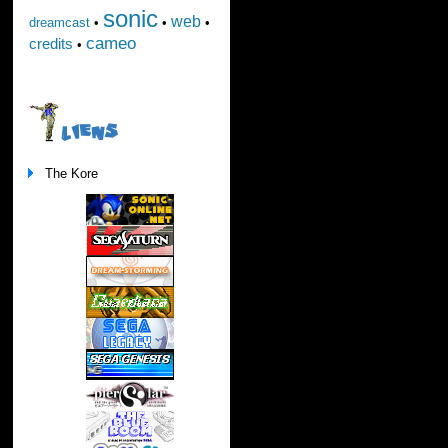
sonic
web
dreamcast
•
•
•
cameo
credits
•
LIENS
The Kore