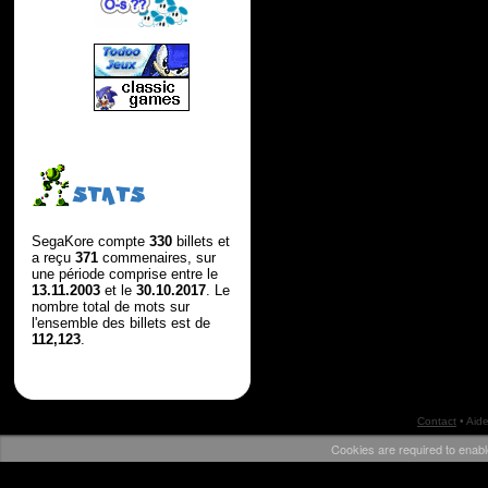
STATS
SegaKore compte
330
billets et
a reçu
371
commenaires, sur
une période comprise entre le
13.11.2003
et le
30.10.2017
. Le
nombre total de mots sur
l'ensemble des billets est de
112,123
.
Contact
•
Aid
Cookies are required to enabl