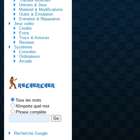
Travaux externes
Univers & Jeux
Matériel & Modifications
Outils & Emulation
Entretien & Réparation
Jeux vidéo
Credits
Extra
Trucs & Astuces
Reviews
Systèmes
Consoles
Ordinateurs
Arcade
RECHERCHER
Tous les mots
N'importe quel mot
Phrase complète
Recherche Google