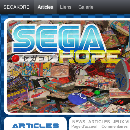
SEGAKORE
Articles
Liens
Galerie
NEWS
ARTICLES
JEUX V
ARTICLES
Page d'accueil
Commentaires