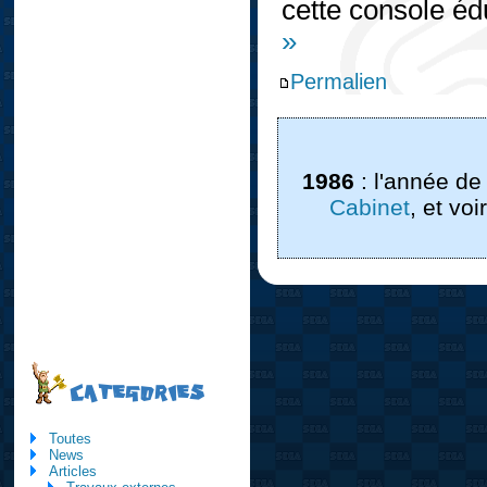
cette console éd
»
Permalien
1986
: l'année de
Cabinet
, et vo
CATEGORIES
Toutes
News
Articles