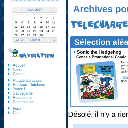
Archives pou
Avril 2027
Lun
Mar
Mer
Jeu
Ven
Sam
Dim
1
2
3
4
TELECHARG
5
6
7
8
9
10
11
12
13
14
15
16
17
18
19
20
21
22
23
24
25
26
27
28
29
30
Sélection aléa
<<
<
Courant
>
Sonic the Hedgehog
NAVIGATION
Genesis Promotional Comic
Un e
Accueil
promo
de s
Liens
améri
Galerie
Téléc
Arcade Database
(PDF
Hardware Database
Jouez !
Sauvegarde
Ressources
Contributions
Forum
Désolé, il n'y a rien
Chat