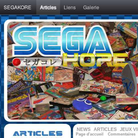
SEGAKORE
Articles
Liens
Galerie
NEWS
ARTICLES
JEUX V
ARTICLES
Page d'accueil
Commentaires