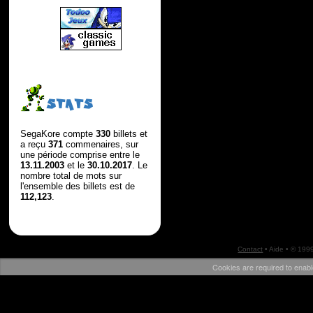
STATS
SegaKore compte
330
billets et
a reçu
371
commenaires, sur
une période comprise entre le
13.11.2003
et le
30.10.2017
. Le
nombre total de mots sur
l'ensemble des billets est de
112,123
.
Contact
•
Aide
• © 199
Cookies are required to enabl