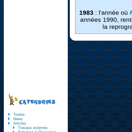
1983
: l'année où
années 1990, ren
la reprog
CATEGORIES
Toutes
News
Articles
Travaux externes