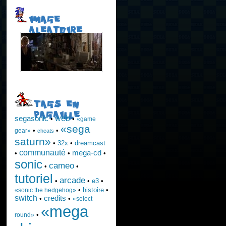
IMAGE
ALEATOIRE
TAGS EN
PAGAILLE
web
segasonic
•
•
«game
«sega
•
•
gear»
cheats
saturn»
•
32x
•
dreamcast
communauté
mega-cd
•
•
•
sonic
cameo
•
•
tutoriel
arcade
•
•
e3
•
•
histoire
•
«sonic the hedgehog»
switch
credits
•
•
«select
«mega
•
round»