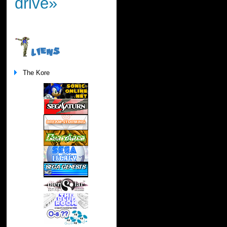
drive»
LIENS
The Kore