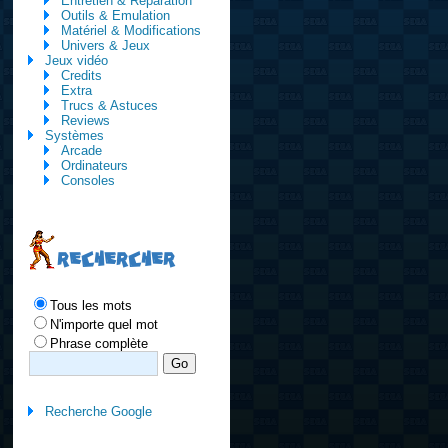
Entretien & Réparation
Outils & Emulation
Matériel & Modifications
Univers & Jeux
Jeux vidéo
Credits
Extra
Trucs & Astuces
Reviews
Systèmes
Arcade
Ordinateurs
Consoles
RECHERCHER
Tous les mots
N'importe quel mot
Phrase complète
Recherche Google