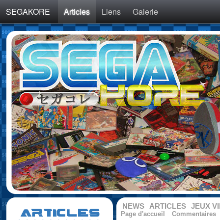
SEGAKORE
Articles
Liens
Galerie
NEWS
ARTICLES
JEUX V
ARTICLES
Page d'accueil
Commentaires