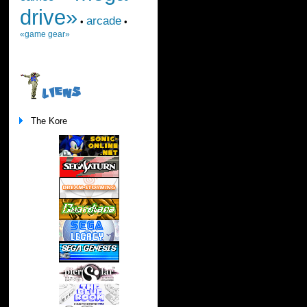
drive»
arcade
•
•
«game gear»
LIENS
The Kore