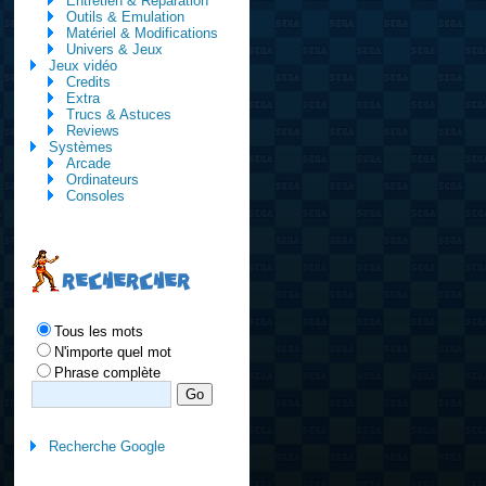
Entretien & Réparation
Outils & Emulation
Matériel & Modifications
Univers & Jeux
Jeux vidéo
Credits
Extra
Trucs & Astuces
Reviews
Systèmes
Arcade
Ordinateurs
Consoles
RECHERCHER
Tous les mots
N'importe quel mot
Phrase complète
Recherche Google