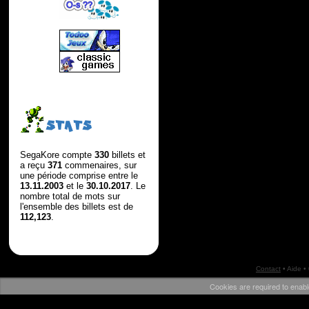
STATS
SegaKore compte
330
billets et
a reçu
371
commenaires, sur
une période comprise entre le
13.11.2003
et le
30.10.2017
. Le
nombre total de mots sur
l'ensemble des billets est de
112,123
.
Contact
•
Aide
•
Cookies are required to enabl