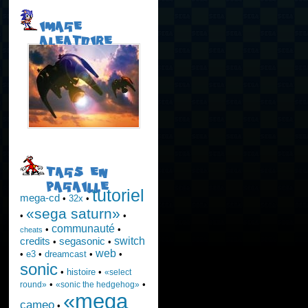
IMAGE
ALEATOIRE
TAGS EN
PAGAILLE
tutoriel
mega-cd
•
32x
•
«sega saturn»
•
•
communauté
•
•
cheats
switch
credits
segasonic
•
•
web
•
e3
•
dreamcast
•
•
sonic
•
histoire
•
«select
•
•
round»
«sonic the hedgehog»
«mega
cameo
•