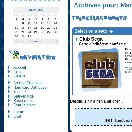
Archives pour: Mar
Mars 2027
Lun
Mar
Mer
Jeu
Ven
Sam
Dim
TELECHARGEMENTS
1
2
3
4
5
6
7
8
9
10
11
12
13
14
15
16
17
18
19
20
21
Sélection aléatoire
22
23
24
25
26
27
28
29
30
31
Club Sega
<<
<
Courant
>
Carte d'adhérent confirmé
Un ex
(déjà
vérit
NAVIGATION
De m
membr
Accueil
Téléc
Liens
(PDF
Galerie
Arcade Database
Hardware Database
Jouez !
Sauvegarde
Ressources
Désolé, il n'y a rien à afficher...
Contributions
Forum
Chat
1983
: l'année où