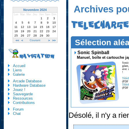
Archives po
Novembre 2024
Lun
Mar
Mer
Jeu
Ven
Sam
Dim
1
2
3
TELECHARG
4
5
6
7
8
9
10
11
12
13
14
15
16
17
18
19
20
21
22
23
24
25
26
27
28
29
30
Sélection aléa
<<
<
Courant
>
>>
Sonic Spinball
NAVIGATION
Manuel, boîte et cartouche j
Sonic
Accueil
géant
avec 
Liens
!
Galerie
Téléc
Arcade Database
(PDF
Téléc
Hardware Database
(PDF
Jouez !
Sauvegarde
Ressources
Contributions
Forum
Désolé, il n'y a rien
Chat