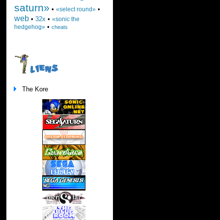
saturn»
•
•
«select round»
web
•
32x
•
«sonic the
•
hedgehog»
cheats
LIENS
The Kore