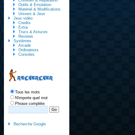
Entretien & Réparation
Outils & Emulation
Matériel & Modifications
Univers & Jeux
Jeux vidéo
Credits
Extra
Trucs & Astuces
Reviews
Systèmes
Arcade
Ordinateurs
Consoles
RECHERCHER
Tous les mots
N'importe quel mot
Phrase complète
Recherche Google