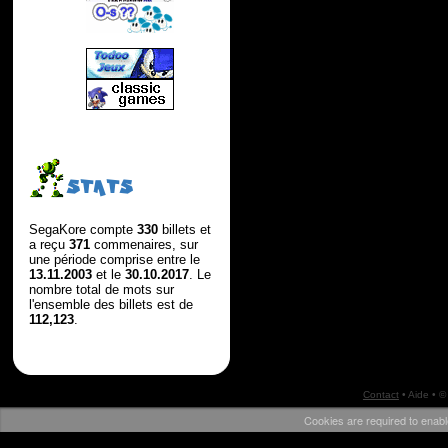
STATS
SegaKore compte
330
billets et
a reçu
371
commenaires, sur
une période comprise entre le
13.11.2003
et le
30.10.2017
. Le
nombre total de mots sur
l'ensemble des billets est de
112,123
.
Contact
•
Aide
• ©
Cookies are required to enabl