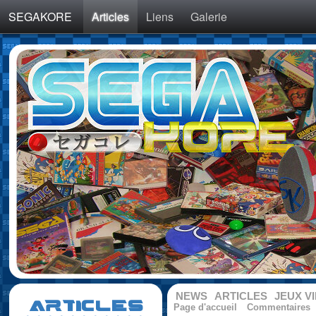
SEGAKORE
Articles
Liens
Galerie
NEWS
ARTICLES
JEUX V
ARTICLES
Page d'accueil
Commentaires