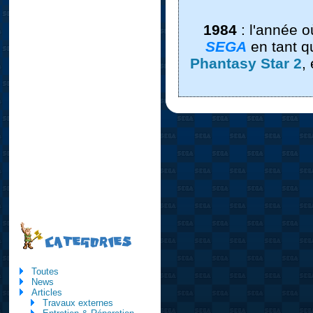
1984
: l'année 
SEGA
en tant q
Phantasy Star 2
,
CATEGORIES
Toutes
News
Articles
Travaux externes