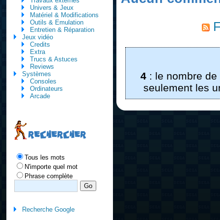
Travaux externes
Univers & Jeux
Matériel & Modifications
Outils & Emulation
F
Entretien & Réparation
Jeux vidéo
Credits
Extra
Trucs & Astuces
Reviews
4
: le nombre de
Systèmes
Consoles
seulement les un
Ordinateurs
Arcade
RECHERCHER
Tous les mots
N'importe quel mot
Phrase complète
Recherche Google