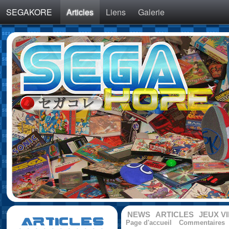
SEGAKORE
Articles
Liens
Galerie
NEWS
ARTICLES
JEUX V
ARTICLES
Page d'accueil
Commentaires