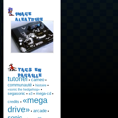
IMAGE
ALEATOIRE
TAGS EN
PAGAILLE
tutoriel
cameo
•
•
communauté
•
histoire
•
•
«sonic the hedgehog»
segasonic
mega-cd
•
e3
•
•
«mega
credits
•
drive»
arcade
•
•
sonic