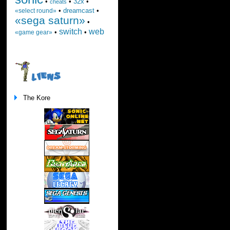
•
•
32x
•
cheats
•
dreamcast
•
«select round»
«sega saturn»
•
switch
web
•
•
«game gear»
LIENS
The Kore