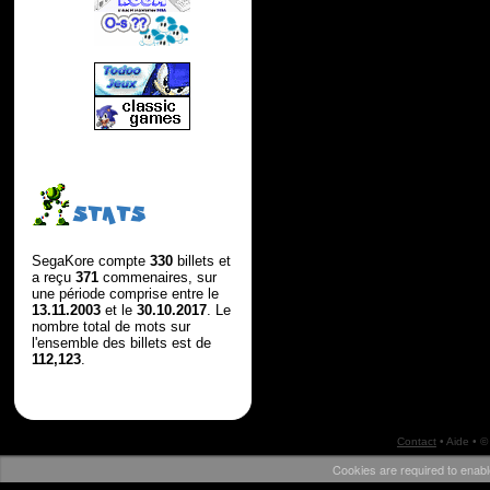
STATS
SegaKore compte
330
billets et
a reçu
371
commenaires, sur
une période comprise entre le
13.11.2003
et le
30.10.2017
. Le
nombre total de mots sur
l'ensemble des billets est de
112,123
.
Contact
•
Aide
• ©
Cookies are required to enabl