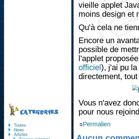
vieille applet Ja
moins design et
Qu'à cela ne tien
Encore un avanta
possible de mettr
l'applet proposée
officiel
), j'ai pu 
directement, tout
Vous n'avez donc 
pour nous rejoindr
CATEGORIES
Permalien
Toutes
News
Articles
Aucun comment