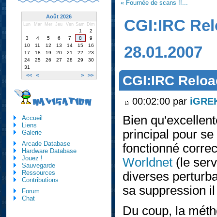
« Fournée de scans !!...
Août 2026
CGI:IRC Re
Lun
Mar
Mer
Jeu
Ven
Sam
Dim
1
2
3
4
5
6
7
8
9
10
11
12
13
14
15
16
28.01.2007
17
18
19
20
21
22
23
24
25
26
27
28
29
30
31
<<
<
>
>>
CGI:IRC Relo
00:02:00 par
iGRE
NAVIGATION
Bien qu'excellent
Accueil
Liens
principal pour s
Galerie
Arcade Database
fonctionné correc
Hardware Database
Jouez !
Worldnet
(le serv
Sauvegarde
Ressources
diverses perturb
Contributions
sa suppression il
Forum
Chat
Du coup, la métho