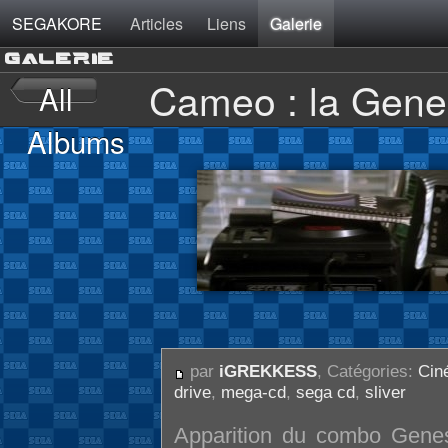
SEGAKORE
Articles
Liens
Galerie
GALERIE
Cameo : la Genes
par
iGREKKESS
, Catégories:
Cin
drive
,
mega-cd
,
sega cd
,
sliver
Apparition du combo Gene