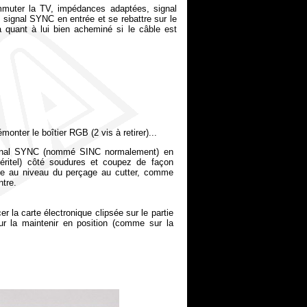
ommuter la TV, impédances adaptées, signal
du signal SYNC en entrée et se rebattre sur le
 quant à lui bien acheminé si le câble est
monter le boîtier RGB (2 vis à retirer)...
signal SYNC (nommé SINC normalement) en
 péritel) côté soudures et coupez de façon
ngle au niveau du perçage au cutter, comme
ntre.
r la carte électronique clipsée sur le partie
our la maintenir en position (comme sur la