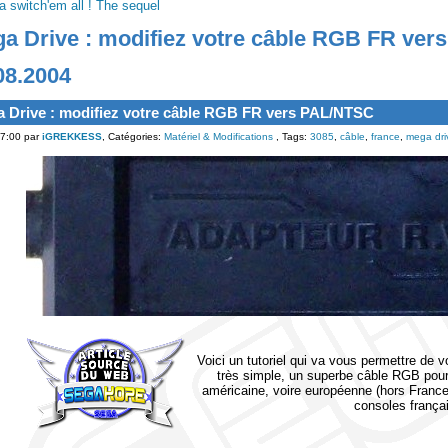
a switch'em all ! The sequel
a Drive : modifiez votre câble RGB FR ve
08.2004
 Drive : modifiez votre câble RGB FR vers PAL/NTSC
7:00 par
iGREKKESS
, Catégories:
Matériel & Modifications
, Tags:
3085
,
câble
,
france
,
mega dri
Voici un tutoriel qui va vous permettre de 
très simple, un superbe câble RGB pour
américaine, voire européenne (hors France) 
consoles frança