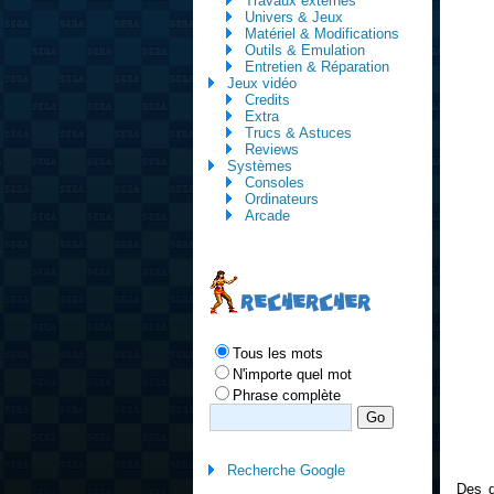
Travaux externes
Univers & Jeux
Matériel & Modifications
Outils & Emulation
Entretien & Réparation
Jeux vidéo
Credits
Extra
Trucs & Astuces
Reviews
Systèmes
Consoles
Ordinateurs
Arcade
RECHERCHER
Tous les mots
N'importe quel mot
Phrase complète
Recherche Google
Des q