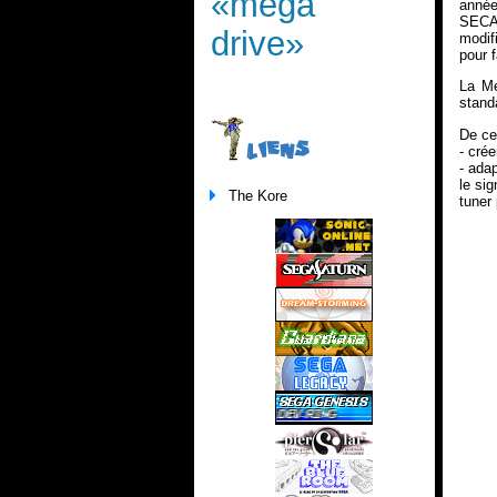
«mega
année
SECAM
drive»
modif
pour 
La Me
stand
De ce 
LIENS
- cré
- ada
le si
The Kore
tuner 