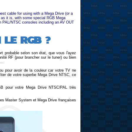
st cable for using with a Mega Drive (or a
 as it is, with some special RGB Mega
ith PAL/NTSC consoles
including an AV OUT
 LE RGB ?
rt probable selon son état, que vous l'ayez
ité RF (pour brancher sur le tuner) ou bien
...
 ou pour avoir de la couleur car votre TV ne
ofiter de votre superbe Mega Drive NTSC, ce
 RGB pour votre Mega Drive NTSC/PAL très
c les Master System et Mega Drive françaises