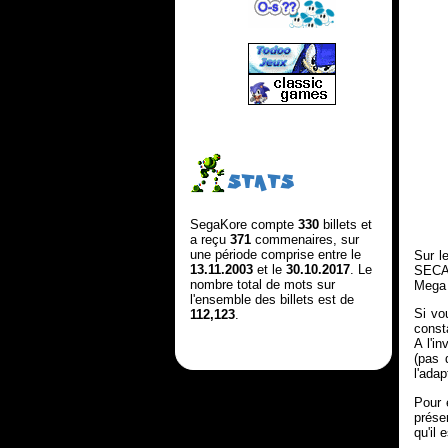
STATS
SegaKore compte
330
billets et
a reçu
371
commenaires, sur
une période comprise entre le
Sur l
13.11.2003
et le
30.10.2017
. Le
SECAM
nombre total de mots sur
Mega 
l'ensemble des billets est de
Si vo
112,123
.
const
A l'i
(pas 
l'ada
Pour 
prése
qu'il