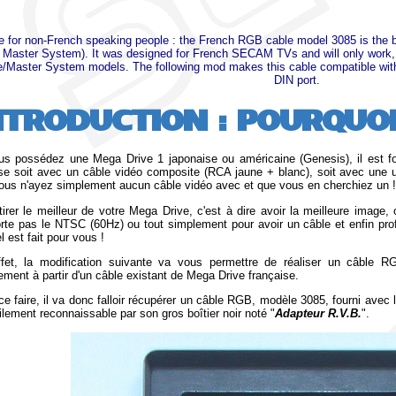
e for non-French speaking people : the French RGB cable model 3085 is the be
Master System). It was designed for French SECAM TVs and will only work,
e/Master System models. The following mod makes this cable compatible w
DIN port
.
NTRODUCTION : POURQUOI
us possédez une Mega Drive 1 japonaise ou américaine (Genesis), il est fo
se soit avec un câble vidéo composite (RCA jaune + blanc), soit avec une un
ous n'ayez simplement aucun câble vidéo avec et que vous en cherchiez un !
tirer le meilleur de votre Mega Drive, c'est à dire avoir la meilleure image,
rte pas le NTSC (60Hz) ou tout simplement pour avoir un câble et enfin pr
el est fait pour vous !
fet, la modification suivante va vous permettre de réaliser un câble
ement à partir d'un câble existant de Mega Drive française.
ce faire, il va donc falloir récupérer un câble RGB, modèle 3085, fourni ave
cilement reconnaissable par son gros boîtier noir noté "
Adapteur R.V.B.
".