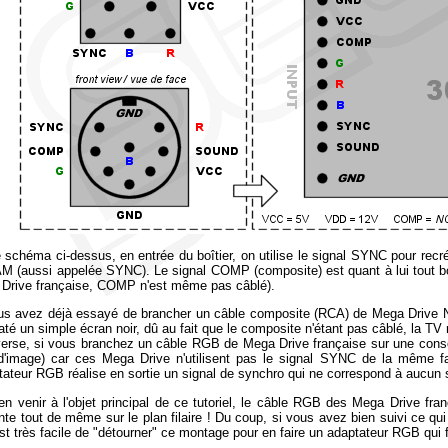
e schéma ci-dessus, en entrée du boîtier, on utilise le signal SYNC pour recr
 (aussi appelée SYNC). Le signal COMP (composite) est quant à lui tout bon
Drive française, COMP n'est même pas câblé).
us avez déjà essayé de brancher un câble composite (RCA) de Mega Drive 
até un simple écran noir, dû au fait que le composite n'étant pas câblé, la TV n
nverse, si vous branchez un câble RGB de Mega Drive française sur une co
d'image) car ces Mega Drive n'utilisent pas le signal SYNC de la même f
ptateur RGB réalise en sortie un signal de synchro qui ne correspond à aucun 
en venir à l'objet principal de ce tutoriel, le câble RGB des Mega Drive franç
nte tout de même sur le plan filaire ! Du coup, si vous avez bien suivi ce qui
 est très facile de "détourner" ce montage pour en faire un adaptateur RGB q