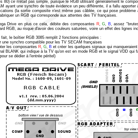
s 80) ce n'était pas simple, puisque le RGB utilisant généralement le comp
 ayant une synchro de toute évidence un peu différente, il a fallu apporter 
ications (la sortie composite n'est même pas câblée, ce qui pose problème 
fabriquer un RGB qui corresponde aux attentes des TV françaises.
ga Drive en plus ce cela, débite des composantes
R
,
G
,
B
, assez "brutes
ard RGB, au risque d'avoir des couleurs saturées, voire un effet des lignes in
fait, le boîtier RGB 3085 remplit 2 fonctions principales :
er une synchro compatible pour les TV SECAM françaises
pter les composantes
R
,
G
,
B
et créer les quelques signaux qui manqueraien
gnal BLANK qui indique à la TV qu'on est en mode RGB et le signal VDD qui
pour se dédier à l'entrée péritel)