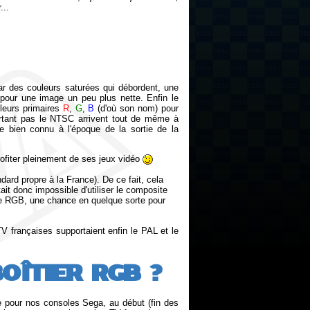
...
.
r des couleurs saturées qui débordent, une
 pour une image un peu plus nette. Enfin le
uleurs primaires
R
,
G
,
B
(d'où son nom) pour
rtant pas le NTSC arrivent tout de même à
me bien connu à l'époque de la sortie de la
rofiter pleinement de ses jeux vidéo
ard propre à la France). De ce fait, cela
tait donc impossible d'utiliser le composite
ode RGB, une chance en quelque sorte pour
 françaises supportaient enfin le PAL et le
BOÎTIER RGB ?
ge pour nos consoles Sega, au début (fin des