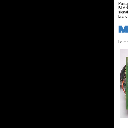
Puisq
BLANK
signa
branc
M
La mo