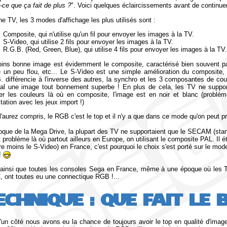
-ce que ça fait de plus ?
". Voici quelques éclaircissements avant de continuer
ne TV, les 3 modes d'affichage les plus utilisés sont :
Composite, qui n'utilise qu'un fil pour envoyer les images à la TV.
S-Video, qui utilise 2 fils pour envoyer les images à la TV.
R.G.B. (Red, Green, Blue), qui utilise 4 fils pour envoyer les images à la TV
ins bonne image est évidemment le composite, caractérisé bien souvent pa
 un peu flou, etc... Le S-Video est une simple amélioration du composite,
. différencie à l'inverse des autres, la synchro et les 3 composantes de co
nal une image tout bonnement superbe ! En plus de cela, les TV ne suppo
her les couleurs là où en composite, l'image est en noir et blanc (problè
tation avec les jeux import !)
l'aurez compris, le RGB c'est le top et il n'y a que dans ce mode qu'on peut p
poque de la Mega Drive, la plupart des TV ne supportaient que le SECAM (stand
 problème là où partout ailleurs en Europe, on utilisant le composite PAL. Il é
re moins le S-Video) en France, c'est pourquoi le choix s'est porté sur le m
!
 ainsi que toutes les consoles Sega en France, même à une époque où les TV
 ont toutes eu une connectique RGB !...
ECHNIQUE : QUE FAIT LE 
 d'un côté nous avons eu la chance de toujours avoir le top en qualité d'ima