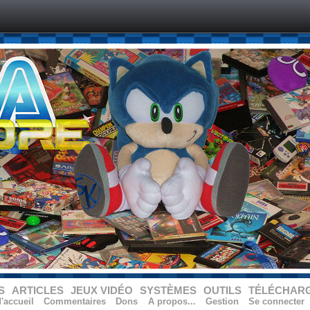
S
ARTICLES
JEUX VIDÉO
SYSTÈMES
OUTILS
TÉLÉCHAR
'accueil
Commentaires
Dons
A propos...
Gestion
Se connecter