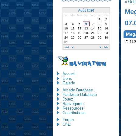
« Gott
Meg
Août 2026
Lun
Mar
Mer
Jeu
Ven
Sam
Dim
1
2
07.
3
4
5
6
7
8
9
10
11
12
13
14
15
16
17
18
19
20
21
22
23
Mega
24
25
26
27
28
29
30
21:5
31
<<
<
>
>>
NAVIGATION
Accueil
Liens
Galerie
Arcade Database
Hardware Database
Jouez !
Sauvegarde
Ressources
Contributions
Forum
Chat