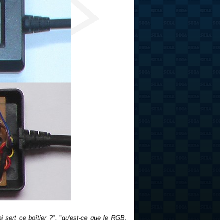
i sert ce boîtier ?
", "
qu'est-ce que le RGB,