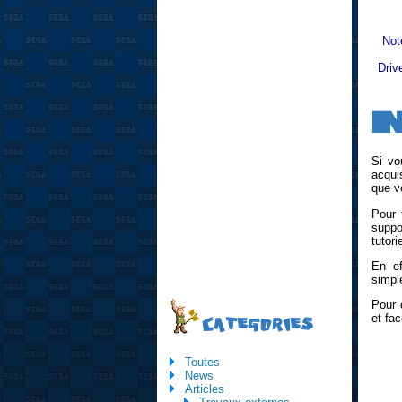
Not
Driv
I
Si vo
acqui
que v
Pour 
suppo
tutori
En ef
simpl
Pour 
et fa
CATEGORIES
Toutes
News
Articles