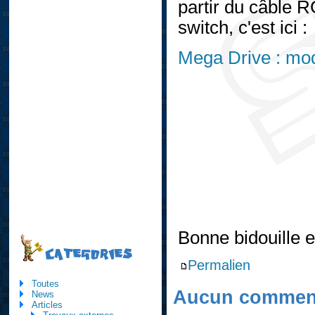
partir du câble 
switch, c'est ici :
Mega Drive : mo
Bonne bidouille et
CATEGORIES
Permalien
Toutes
Aucun comment
News
Articles