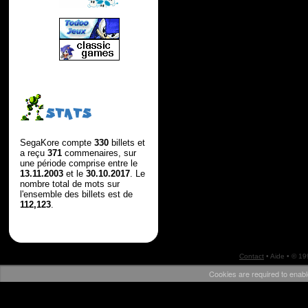
STATS
SegaKore compte
330
billets et
a reçu
371
commenaires, sur
une période comprise entre le
13.11.2003
et le
30.10.2017
. Le
nombre total de mots sur
l'ensemble des billets est de
112,123
.
Contact
•
Aide
• © 1
Cookies are required to enabl