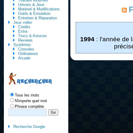
Travaux externes
Univers & Jeux
F
Matériel & Modifications
Outils & Emulation
Entretien & Réparation
Jeux vidéo
Credits
Extra
Trucs & Astuces
1994
: l'année de l
Reviews
Systèmes
précis
Consoles
Ordinateurs
Arcade
RECHERCHER
Tous les mots
N'importe quel mot
Phrase complète
Recherche Google