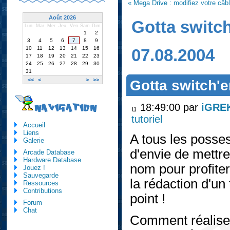
« Mega Drive : modifiez votre c
Août 2026
Gotta switch
Lun
Mar
Mer
Jeu
Ven
Sam
Dim
1
2
3
4
5
6
7
8
9
10
11
12
13
14
15
16
07.08.2004
17
18
19
20
21
22
23
24
25
26
27
28
29
30
31
<<
<
>
>>
Gotta switch'e
18:49:00 par
iGRE
NAVIGATION
tutoriel
Accueil
Liens
A tous les poss
Galerie
d'envie de mettr
Arcade Database
Hardware Database
nom pour profite
Jouez !
Sauvegarde
la rédaction d'un 
Ressources
Contributions
point !
Forum
Chat
Comment réalise