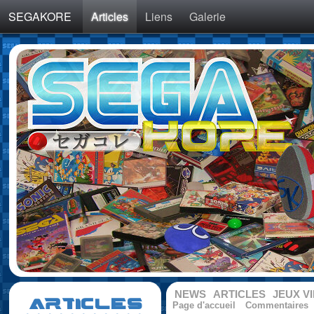
SEGAKORE
Articles
Liens
Galerie
NEWS
ARTICLES
JEUX V
ARTICLES
Page d'accueil
Commentaires