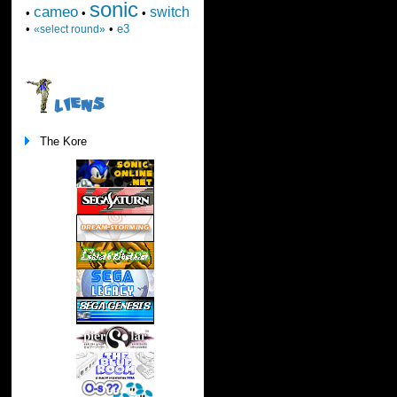
sonic
cameo
switch
•
•
•
•
•
e3
«select round»
LIENS
The Kore