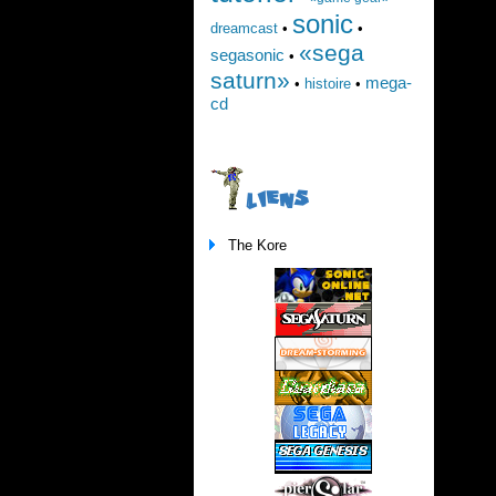
sonic
dreamcast
•
•
«sega
segasonic
•
saturn»
mega-
•
histoire
•
cd
LIENS
The Kore