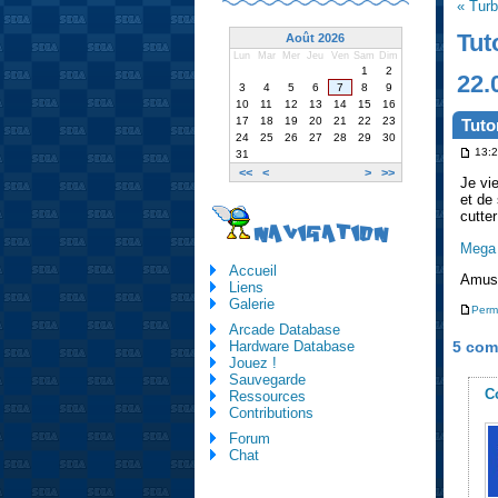
« Turb
Tut
Août 2026
Lun
Mar
Mer
Jeu
Ven
Sam
Dim
1
2
22.
3
4
5
6
7
8
9
10
11
12
13
14
15
16
17
18
19
20
21
22
23
Tuto
24
25
26
27
28
29
30
13:2
31
<<
<
>
>>
Je vi
et de
cutte
NAVIGATION
Mega 
Accueil
Amuse
Liens
Galerie
Perm
Arcade Database
5 com
Hardware Database
Jouez !
Sauvegarde
C
Ressources
Contributions
Forum
Chat