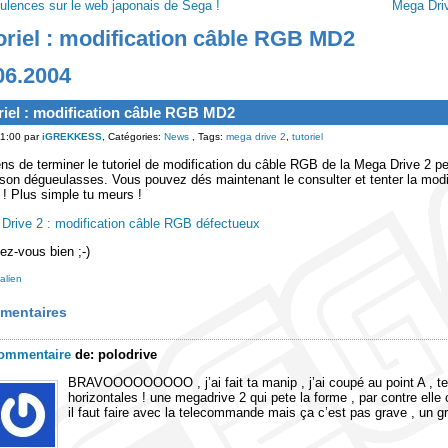
ulences sur le web japonais de Sega !
Mega Driv
oriel : modification câble RGB MD2
06.2004
riel : modification câble RGB MD2
1:00 par
iGREKKESS
, Catégories:
News
, Tags:
mega drive 2
,
tutoriel
ens de terminer le tutoriel de modification du câble RGB de la Mega Drive 2 
 son dégueulasses. Vous pouvez dés maintenant le consulter et tenter la modi
r ! Plus simple tu meurs !
Drive 2 : modification câble RGB défectueux
z-vous bien ;-)
alien
mentaires
ommentaire
de:
polodrive
BRAVOOOOOOOOO , j’ai fait ta manip , j’ai coupé au point A , tes
horizontales ! une megadrive 2 qui pete la forme , par contre el
il faut faire avec la telecommande mais ça c’est pas grave , un