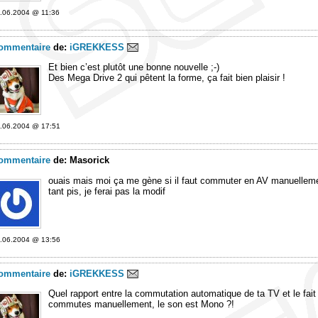
.06.2004 @ 11:36
ommentaire
de:
iGREKKESS
Et bien c’est plutôt une bonne nouvelle ;-)
Des Mega Drive 2 qui pêtent la forme, ça fait bien plaisir !
.06.2004 @ 17:51
ommentaire
de:
Masorick
ouais mais moi ça me gène si il faut commuter en AV manuellemen
tant pis, je ferai pas la modif
.06.2004 @ 13:56
ommentaire
de:
iGREKKESS
Quel rapport entre la commutation automatique de ta TV et le fai
commutes manuellement, le son est Mono ?!