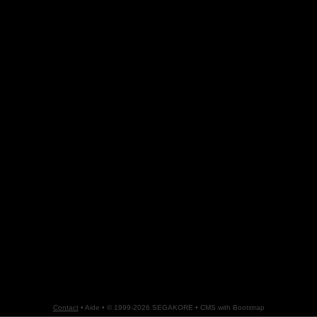
Contact
•
Aide
• © 1999-2026 SEGAKORE •
CMS with Bootstrap