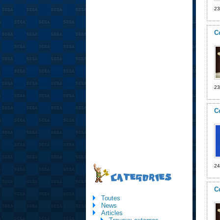
23
C
23
C
24
CATEGORIES
C
Toutes
News
Articles