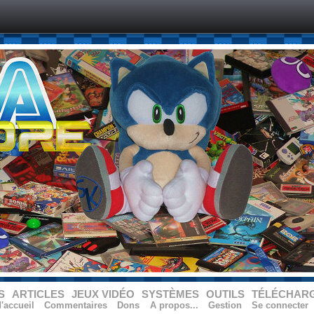
S
ARTICLES
JEUX VIDÉO
SYSTÈMES
OUTILS
TÉLÉCHAR
'accueil
Commentaires
Dons
A propos...
Gestion
Se connecter