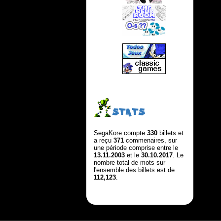
STATS
SegaKore compte
330
billets et
a reçu
371
commenaires, sur
une période comprise entre le
13.11.2003
et le
30.10.2017
. Le
nombre total de mots sur
l'ensemble des billets est de
112,123
.