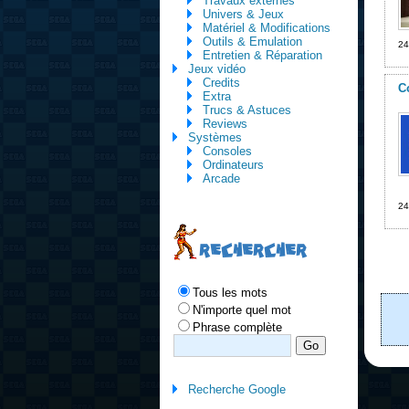
Travaux externes
Univers & Jeux
Matériel & Modifications
Outils & Emulation
24
Entretien & Réparation
Jeux vidéo
Credits
C
Extra
Trucs & Astuces
Reviews
Systèmes
Consoles
Ordinateurs
Arcade
24
RECHERCHER
Tous les mots
N'importe quel mot
Phrase complète
Recherche Google