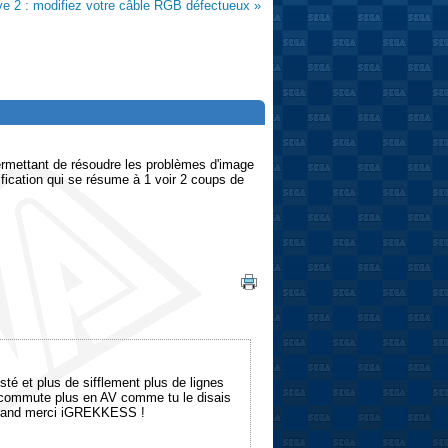
e 2 : modifiez votre câble RGB défectueux »
permettant de résoudre les problèmes d'image
fication qui se résume à 1 voir 2 coups de
té et plus de sifflement plus de lignes
le commute plus en AV comme tu le disais
 grand merci iGREKKESS !