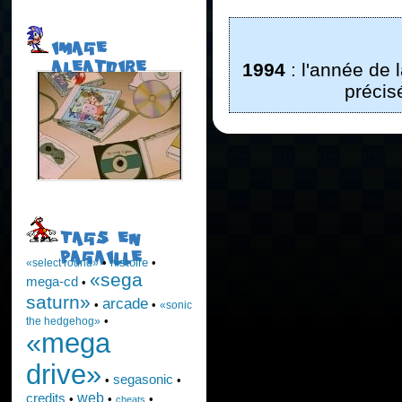
IMAGE
ALEATOIRE
1994
: l'année de l
précis
TAGS EN
PAGAILLE
•
histoire
•
«select round»
«sega
mega-cd
•
saturn»
arcade
•
•
«sonic
•
the hedgehog»
«mega
drive»
segasonic
•
•
web
credits
•
•
•
cheats