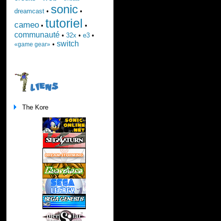
sonic
dreamcast
•
•
tutoriel
cameo
•
•
communauté
•
32x
•
e3
•
switch
•
«game gear»
LIENS
The Kore