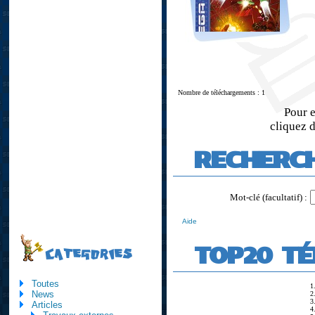
Nombre de téléchargements : 1
Pour e
cliquez d
RECHERC
Mot-clé (facultatif) :
Aide
TOP20 T
CATEGORIES
Toutes
1
News
2
3
Articles
4