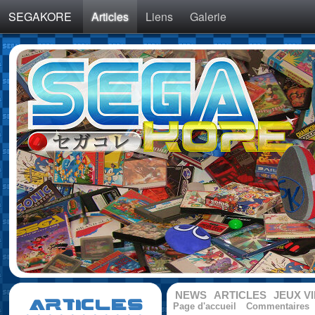
SEGAKORE
Articles
Liens
Galerie
NEWS
ARTICLES
JEUX V
ARTICLES
Page d'accueil
Commentaires