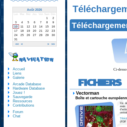
Télécharge
Août 2026
Lun
Mar
Mer
Jeu
Ven
Sam
Dim
1
2
3
4
5
6
7
8
9
Téléchargeme
10
11
12
13
14
15
16
17
18
19
20
21
22
23
24
25
26
27
28
29
30
31
<<
<
>
>>
NAVIGATION
Accueil
Ci-dessou
Liens
Galerie
FICHIERS
Arcade Database
Hardware Database
Jouez !
Vectorman
Sauvegarde
Boîte et cartouche européen
Ressources
Un de
Contributions
mais
d'act
Forum
croira
Chat
Téléch
(PDF