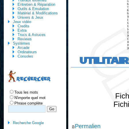
Travaux externes
5
6
Entretien & Réparation
7
Outils & Emulation
8
Matériel & Modifications
9
1
Univers & Jeux
1
Jeux vidéo
1
Credits
1
1
Extra
1
Trucs & Astuces
1
Reviews
1
1
Systèmes
1
Arcade
2
Ordinateurs
UTILITAI
Consoles
RECHERCHER
Tous les mots
Fic
N'importe quel mot
Fich
Phrase complète
Recherche Google
Permalien