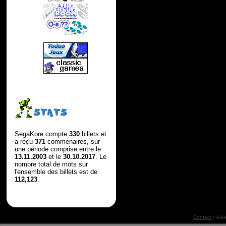
STATS
SegaKore compte
330
billets et
a reçu
371
commenaires, sur
une période comprise entre le
13.11.2003
et le
30.10.2017
. Le
nombre total de mots sur
l'ensemble des billets est de
112,123
.
Contact
•
Aid