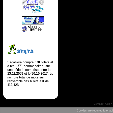
STATS
SegaKore compte
330
billets et
a reçu
371
commenaires, sur
une période comprise entre le
13.11.2003
et le
30.10.2017
. Le
nombre total de mots sur
l'ensemble des billets est de
112,123
.
Contact
•
Aide
•
Cookies are required to enabl