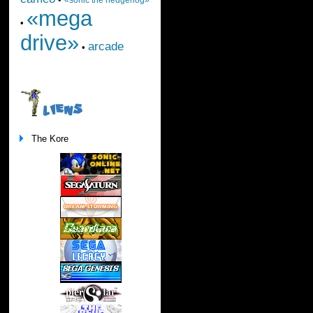
«mega
•
drive»
arcade
•
LIENS
The Kore