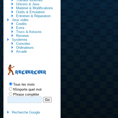
Travaux externes
Univers & Jeux
Matériel & Modifications
Outils & Emulation
Entretien & Réparation
Jeux vidéo
Credits
Extra
Trucs & Astuces
Reviews
Systèmes
Consoles
Ordinateurs
Arcade
RECHERCHER
Tous les mots
N'importe quel mot
Phrase complète
Recherche Google