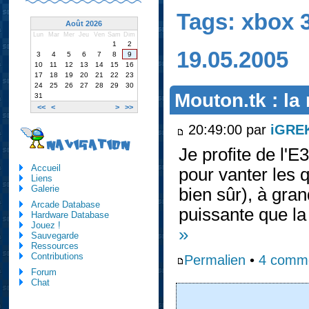
Tags: xbox 
Août 2026
Lun
Mar
Mer
Jeu
Ven
Sam
Dim
1
2
19.05.2005
3
4
5
6
7
8
9
10
11
12
13
14
15
16
17
18
19
20
21
22
23
24
25
26
27
28
29
30
Mouton.tk : la
31
<<
<
>
>>
20:49:00 par
iGRE
NAVIGATION
Je profite de l'E
Accueil
pour vanter les 
Liens
Galerie
bien sûr), à gra
Arcade Database
puissante que la 
Hardware Database
Jouez !
»
Sauvegarde
Ressources
Contributions
Permalien
•
4 comme
Forum
Chat