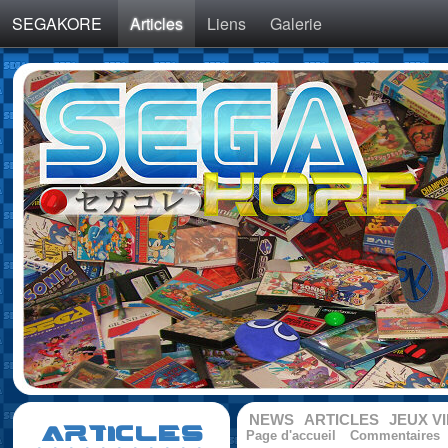
SEGAKORE
Articles
Liens
Galerie
NEWS
ARTICLES
JEUX V
ARTICLES
Page d'accueil
Commentaires