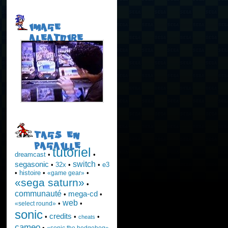
IMAGE
ALEATOIRE
TAGS EN
PAGAILLE
tutoriel
dreamcast
•
•
switch
segasonic
•
32x
•
•
e3
•
histoire
•
•
«game gear»
«sega saturn»
•
communauté
mega-cd
•
•
web
•
•
«select round»
sonic
credits
•
•
•
cheats
cameo
•
«sonic the hedgehog»