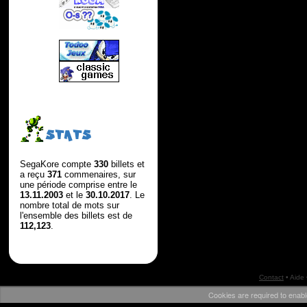
STATS
SegaKore compte
330
billets et
a reçu
371
commenaires, sur
une période comprise entre le
13.11.2003
et le
30.10.2017
. Le
nombre total de mots sur
l'ensemble des billets est de
112,123
.
Contact
•
Aide
Cookies are required to enabl