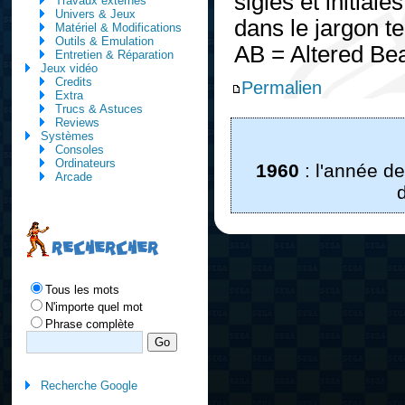
sigles et initia
Travaux externes
Univers & Jeux
dans le jargon t
Matériel & Modifications
Outils & Emulation
AB = Altered Bea
Entretien & Réparation
Jeux vidéo
Credits
Permalien
Extra
Trucs & Astuces
Reviews
Systèmes
Consoles
Ordinateurs
1960
: l'année d
Arcade
RECHERCHER
Tous les mots
N'importe quel mot
Phrase complète
Recherche Google