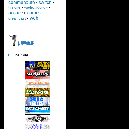
communauté
switch
•
•
histoire
•
•
«select round»
arcade
cameo
•
•
web
dreamcast
•
LIENS
The Kore