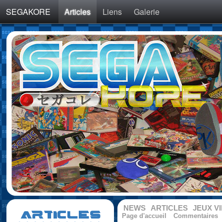
SEGAKORE
Articles
Liens
Galerie
NEWS
ARTICLES
JEUX V
ARTICLES
Page d'accueil
Commentaires