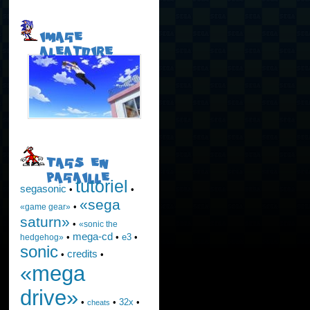
IMAGE
ALEATOIRE
TAGS EN
PAGAILLE
tutoriel
segasonic
•
•
«sega
•
«game gear»
saturn»
•
«sonic the
mega-cd
•
•
e3
•
hedgehog»
sonic
credits
•
•
«mega
drive»
•
•
32x
•
cheats