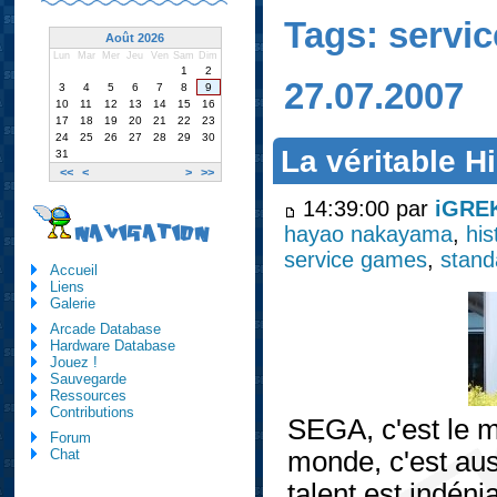
Tags: servi
Août 2026
Lun
Mar
Mer
Jeu
Ven
Sam
Dim
1
2
27.07.2007
3
4
5
6
7
8
9
10
11
12
13
14
15
16
17
18
19
20
21
22
23
24
25
26
27
28
29
30
La véritable H
31
<<
<
>
>>
14:39:00 par
iGRE
hayao nakayama
,
his
NAVIGATION
service games
,
stan
Accueil
Liens
Galerie
Arcade Database
Hardware Database
Jouez !
Sauvegarde
Ressources
Contributions
SEGA, c'est le m
Forum
monde, c'est aus
Chat
talent est indén