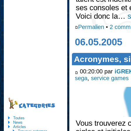
ses consoles e
Voici donc la…
s
Permalien
•
2 comme
06.05.2005
Acronymes, sig
00:20:00 par
iGRE
sega
,
service games
CATEGORIES
Toutes
Vous trouverez c
News
Articles