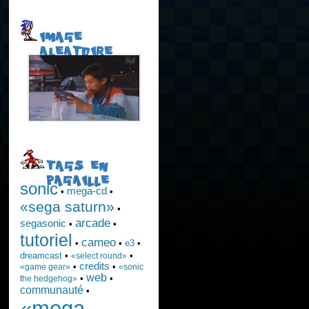
IMAGE
ALEATOIRE
TAGS EN
PAGAILLE
sonic
mega-cd
•
•
«sega saturn»
•
arcade
segasonic
•
•
tutoriel
cameo
•
•
e3
•
dreamcast
•
•
«select round»
credits
•
•
«game gear»
«sonic
web
•
•
the hedgehog»
communauté
•
«mega