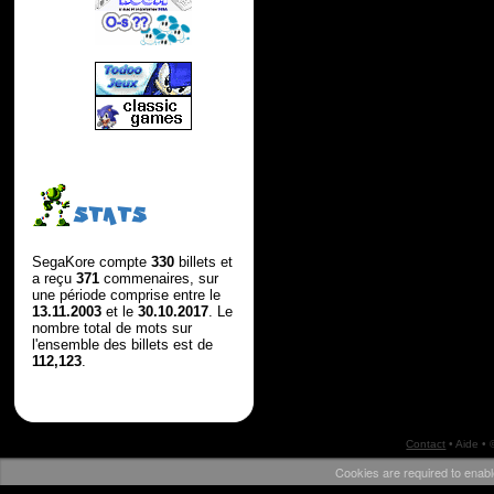
STATS
SegaKore compte
330
billets et
a reçu
371
commenaires, sur
une période comprise entre le
13.11.2003
et le
30.10.2017
. Le
nombre total de mots sur
l'ensemble des billets est de
112,123
.
Contact
•
Aide
• 
Cookies are required to enabl