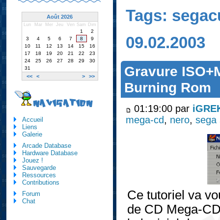
Tags: sega
Août 2026
Lun
Mar
Mer
Jeu
Ven
Sam
Dim
1
2
09.02.2003
3
4
5
6
7
8
9
10
11
12
13
14
15
16
17
18
19
20
21
22
23
24
25
26
27
28
29
30
Gravure ISO+
31
<<
<
>
>>
Burning Rom
NAVIGATION
01:19:00 par
iGRE
mega-cd
,
nero
,
sega 
Accueil
Liens
Galerie
Arcade Database
Hardware Database
Jouez !
Sauvegarde
Ressources
Contributions
Ce tutoriel va v
Forum
Chat
de CD Mega-CD/S