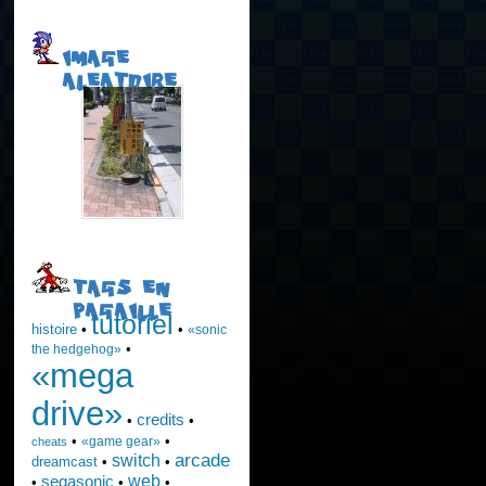
IMAGE
ALEATOIRE
TAGS EN
PAGAILLE
tutoriel
histoire
•
•
«sonic
•
the hedgehog»
«mega
drive»
credits
•
•
•
•
«game gear»
cheats
arcade
switch
dreamcast
•
•
web
segasonic
•
•
•