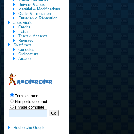
Travaux externes
Univers & Jeux
Matériel & Modifications
Outils & Emulation
Entretien & Réparation
Jeux vidéo
Credits
Extra
Trucs & Astuces
Reviews
Systèmes
Consoles
Ordinateurs
Arcade
RECHERCHER
Tous les mots
N'importe quel mot
Phrase complète
Recherche Google