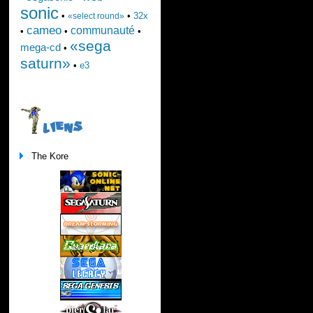
sonic
•
•
32x
«select round»
cameo
communauté
•
•
•
«sega
mega-cd
•
saturn»
•
e3
LIENS
The Kore