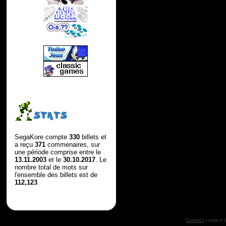
STATS
SegaKore compte
330
billets et
a reçu
371
commenaires, sur
une période comprise entre le
13.11.2003
et le
30.10.2017
. Le
nombre total de mots sur
l'ensemble des billets est de
112,123
.
Contact
•
Aide
• 