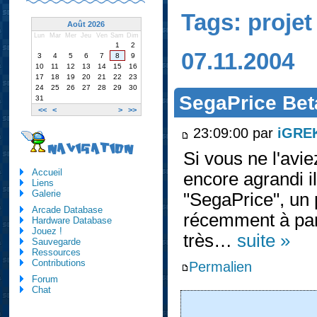
Tags: projet
Août 2026
Lun
Mar
Mer
Jeu
Ven
Sam
Dim
1
2
07.11.2004
3
4
5
6
7
8
9
10
11
12
13
14
15
16
17
18
19
20
21
22
23
24
25
26
27
28
29
30
SegaPrice Beta
31
<<
<
>
>>
23:09:00 par
iGRE
NAVIGATION
Si vous ne l'avi
Accueil
encore agrandi i
Liens
Galerie
"SegaPrice", un 
Arcade Database
récemment à part
Hardware Database
Jouez !
très…
suite »
Sauvegarde
Ressources
Contributions
Permalien
Forum
Chat