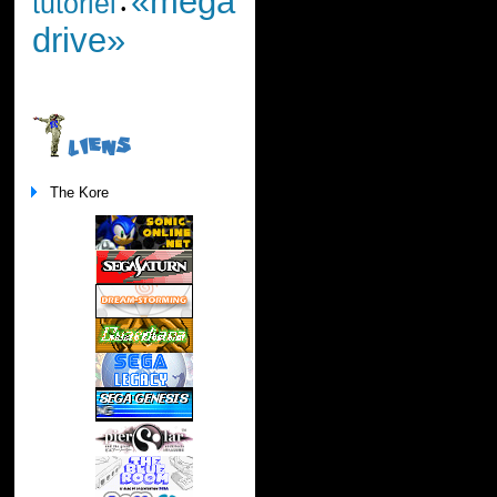
«mega
tutoriel
•
drive»
LIENS
The Kore