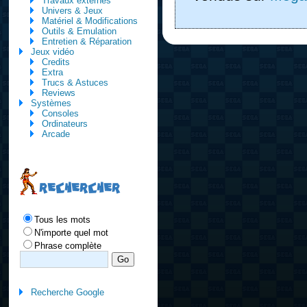
Travaux externes
Univers & Jeux
Matériel & Modifications
Outils & Emulation
Entretien & Réparation
Jeux vidéo
Credits
Extra
Trucs & Astuces
Reviews
Systèmes
Consoles
Ordinateurs
Arcade
RECHERCHER
Tous les mots
N'importe quel mot
Phrase complète
Recherche Google