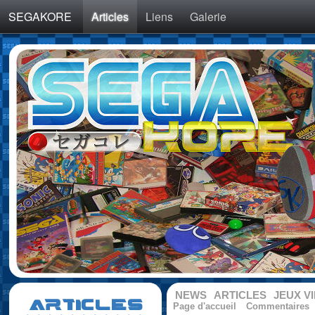
SEGAKORE
Articles
Liens
Galerie
NEWS
ARTICLES
JEUX V
ARTICLES
Page d'accueil
Commentaires