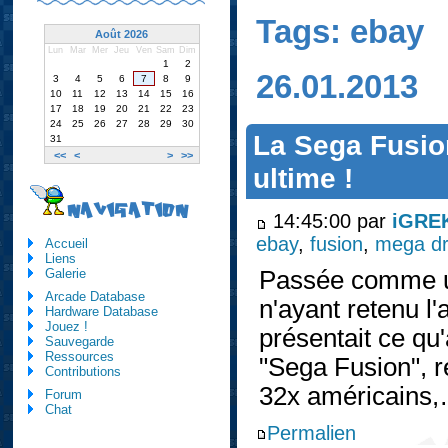
Tags: ebay
Août 2026
Lun
Mar
Mer
Jeu
Ven
Sam
Dim
1
2
26.01.2013
3
4
5
6
7
8
9
10
11
12
13
14
15
16
17
18
19
20
21
22
23
24
25
26
27
28
29
30
La Sega Fusio
31
<<
<
>
>>
ultime !
NAVIGATION
14:45:00 par
iGRE
ebay
,
fusion
,
mega dr
Accueil
Liens
Passée comme une
Galerie
Arcade Database
n'ayant retenu l
Hardware Database
Jouez !
présentait ce q
Sauvegarde
Ressources
"Sega Fusion", 
Contributions
32x américains
Forum
Chat
Permalien