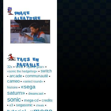
IMAGE
ALEATOIRE
TAGS EN
PAGAILLE
web
32x
•
•
•
«game gear»
switch
•
«sonic the hedgehog»
arcade
communauté
•
•
•
cameo
•
•
«select round»
«sega
histoire
•
saturn»
•
dreamcast
•
sonic
mega-cd
credits
•
•
segasonic
•
e3
•
•
•
cheats