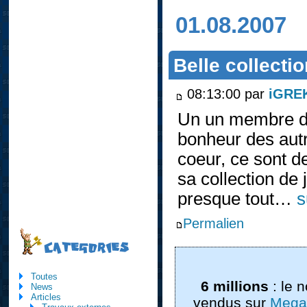
01.08.2007
Belle collecti
08:13:00 par
iGRE
Un un membre de
bonheur des autr
coeur, ce sont d
sa collection de
presque tout…
s
Permalien
CATEGORIES
Toutes
6 millions
: le 
News
Articles
vendus sur
Mega