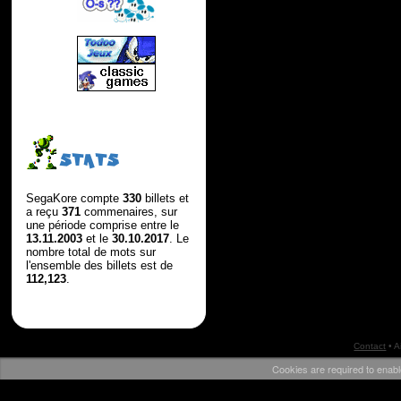
STATS
SegaKore compte
330
billets et
a reçu
371
commenaires, sur
une période comprise entre le
13.11.2003
et le
30.10.2017
. Le
nombre total de mots sur
l'ensemble des billets est de
112,123
.
Contact
•
A
Cookies are required to enabl