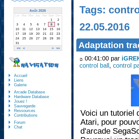
Tags: contro
Août 2026
Lun
Mar
Mer
Jeu
Ven
Sam
Dim
1
2
22.05.2016
3
4
5
6
7
8
9
10
11
12
13
14
15
16
17
18
19
20
21
22
23
24
25
26
27
28
29
30
Adaptation tr
31
<<
<
>
>>
00:41:00 par
iGRE
control ball
,
control p
NAVIGATION
Accueil
Liens
Galerie
Arcade Database
Hardware Database
Jouez !
Sauvegarde
Ressources
Voici un tutoriel
Contributions
Atari, pour pouvo
Forum
Chat
d'arcade SegaSo