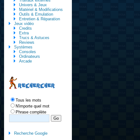
Travaux externes
Univers & Jeux
Matériel & Modifications
Outils & Emulation
Entretien & Réparation
Jeux vidéo
Credits
Extra
Trucs & Astuces
Reviews
Systèmes
Consoles
Ordinateurs
Arcade
RECHERCHER
Tous les mots
N'importe quel mot
Phrase complète
Recherche Google