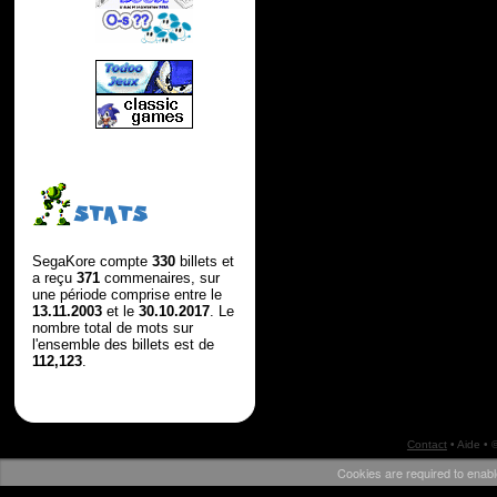
STATS
SegaKore compte
330
billets et
a reçu
371
commenaires, sur
une période comprise entre le
13.11.2003
et le
30.10.2017
. Le
nombre total de mots sur
l'ensemble des billets est de
112,123
.
Contact
•
Aide
• 
Cookies are required to enabl