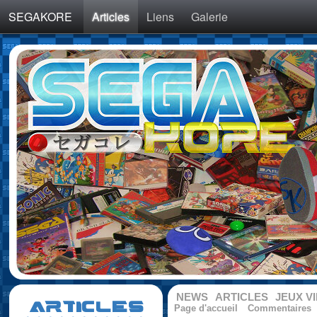
SEGAKORE
Articles
Liens
Galerie
NEWS
ARTICLES
JEUX V
ARTICLES
Page d'accueil
Commentaires