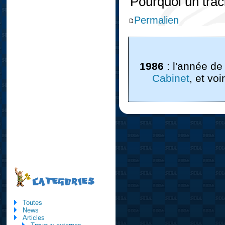
Pourquoi un trac
Permalien
1986
: l'année de
Cabinet
, et vo
CATEGORIES
Toutes
News
Articles