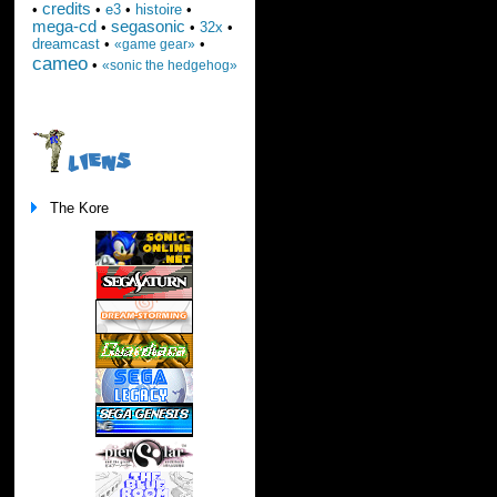
credits
•
•
e3
•
histoire
•
mega-cd
segasonic
•
•
32x
•
dreamcast
•
•
«game gear»
cameo
•
«sonic the hedgehog»
LIENS
The Kore