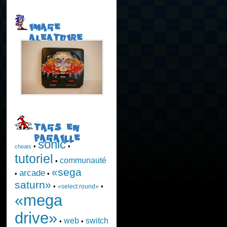
IMAGE
ALEATOIRE
TAGS EN
PAGAILLE
sonic
•
•
cheats
tutoriel
communauté
•
«sega
arcade
•
•
saturn»
•
•
«select round»
«mega
drive»
web
switch
•
•