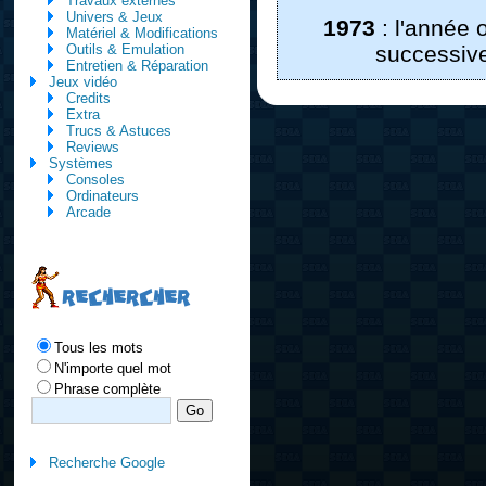
Travaux externes
Univers & Jeux
1973
: l'année
Matériel & Modifications
Outils & Emulation
successiv
Entretien & Réparation
Jeux vidéo
Credits
Extra
Trucs & Astuces
Reviews
Systèmes
Consoles
Ordinateurs
Arcade
RECHERCHER
Tous les mots
N'importe quel mot
Phrase complète
Recherche Google