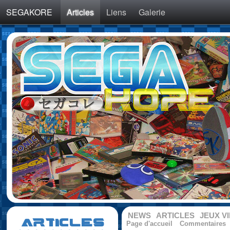
SEGAKORE
Articles
Liens
Galerie
NEWS
ARTICLES
JEUX V
ARTICLES
Page d'accueil
Commentaires