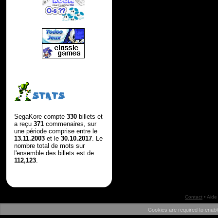
STATS
SegaKore compte
330
billets et
a reçu
371
commenaires, sur
une période comprise entre le
13.11.2003
et le
30.10.2017
. Le
nombre total de mots sur
l'ensemble des billets est de
112,123
.
Contact
•
Aide
Cookies are required to enabl