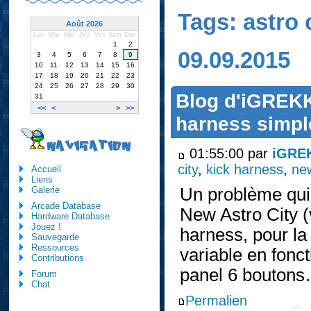
Tags: astro 
Août 2026
Lun
Mar
Mer
Jeu
Ven
Sam
Dim
1
2
09.09.2015
3
4
5
6
7
8
9
10
11
12
13
14
15
16
17
18
19
20
21
22
23
24
25
26
27
28
29
30
Blog d'iGREKKE
31
<<
<
>
>>
harness simp
NAVIGATION
01:55:00 par
iGRE
city
,
kick harness
,
new
Accueil
Liens
Un problème qui 
Galerie
Arcade Database
New Astro City (
Hardware Database
Jouez !
harness, pour la
Sauvegarde
Ressources
variable en fonc
Contributions
panel 6 bouton
Forum
Chat
Permalien