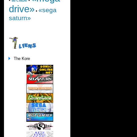
•
•
drive»
«sega
•
saturn»
LIENS
The Kore