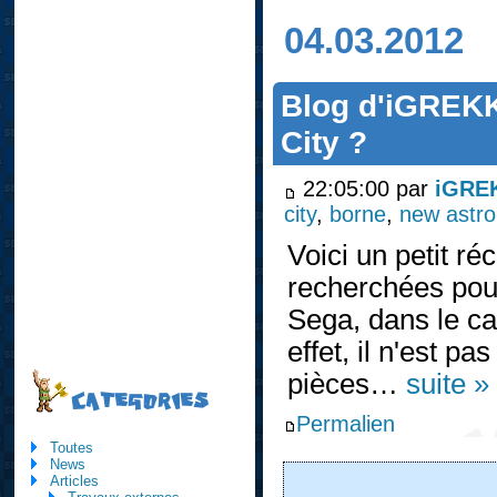
04.03.2012
Blog d'iGREKK
City ?
22:05:00 par
iGRE
city
,
borne
,
new astro 
Voici un petit ré
recherchées pour
Sega, dans le ca
effet, il n'est p
pièces…
suite »
CATEGORIES
Permalien
Toutes
News
Articles