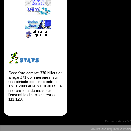
STATS
SegaKore compte
330
billets et
a reçu
371
commenaires, sur
une période comprise entre le
13.11.2003
et le
30.10.2017
. Le
nombre total de mots sur
l'ensemble des billets est de
112,123
.
Contact
•
Aide
• ©
Cookies are required to enabl