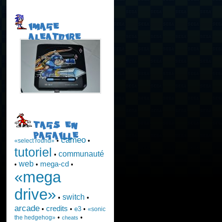
IMAGE
ALEATOIRE
TAGS EN
PAGAILLE
cameo
•
•
«select round»
tutoriel
communauté
•
web
mega-cd
•
•
•
«mega
drive»
switch
•
•
arcade
credits
•
•
e3
•
«sonic
•
•
the hedgehog»
cheats