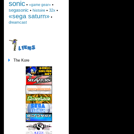
sonic
•
•
«game gear»
segasonic
•
histoire
•
32x
•
«sega saturn»
•
dreamcast
LIENS
The Kore