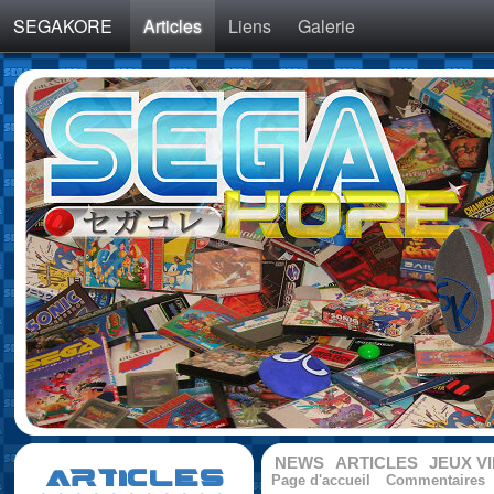
SEGAKORE
Articles
Liens
Galerie
NEWS
ARTICLES
JEUX V
ARTICLES
Page d'accueil
Commentaires