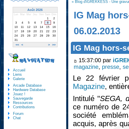
« Blog d'iGREKKESS - Une gravure
Août 2026
IG Mag hors
Lun
Mar
Mer
Jeu
Ven
Sam
Dim
1
2
3
4
5
6
7
8
9
10
11
12
13
14
15
16
06.02.2013
17
18
19
20
21
22
23
24
25
26
27
28
29
30
31
<<
<
>
>>
IG Mag hors-s
15:37:00 par
iGRE
NAVIGATION
magazine
,
presse
,
se
Accueil
Liens
Le 22 février p
Galerie
Magazine
, entiè
Arcade Database
Hardware Database
Jouez !
Intitulé "
SEGA, de
Sauvegarde
Ressources
ce numéro de 24
Contributions
société embléma
Forum
Chat
acquis, après qua