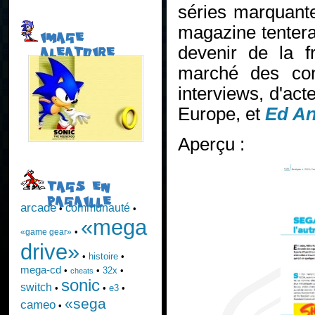
séries marquante
magazine tentera
IMAGE
devenir de la f
ALEATOIRE
marché des con
interviews, d'ac
Europe, et
Ed An
Aperçu :
TAGS EN
PAGAILLE
arcade
communauté
•
•
«mega
•
«game gear»
drive»
•
histoire
•
mega-cd
•
•
32x
•
cheats
sonic
switch
•
•
e3
•
«sega
cameo
•