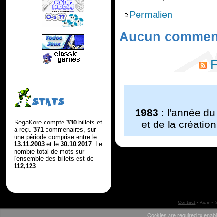
Permalien
Aucun comment
F
STATS
1983
: l'année d
et de la créati
SegaKore compte
330
billets et
a reçu
371
commenaires, sur
une période comprise entre le
13.11.2003
et le
30.10.2017
. Le
nombre total de mots sur
l'ensemble des billets est de
112,123
.
Contact
•
Aide
• 
Cookies are required to enabl