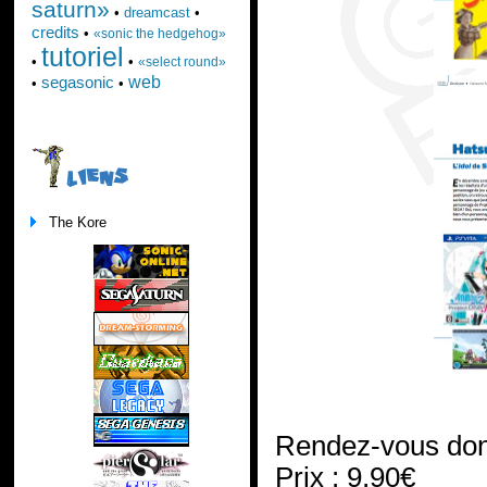
saturn»
•
dreamcast
•
credits
•
«sonic the hedgehog»
tutoriel
•
•
«select round»
web
segasonic
•
•
LIENS
The Kore
Rendez-vous donc
Prix : 9,90€