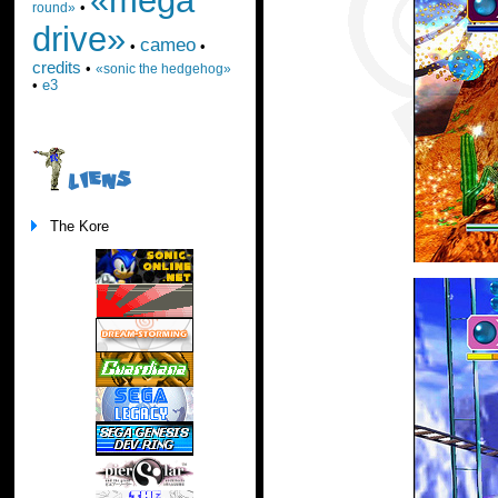
•
round»
drive»
cameo
•
•
credits
•
«sonic the hedgehog»
•
e3
LIENS
The Kore