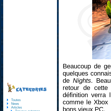
Beaucoup de gen
quelques connaiss
de
Nights
. Beau
retour de cette
CATEGORIES
définition verra
Toutes
comme le Xbox Li
News
Articles
bons vieux PC.