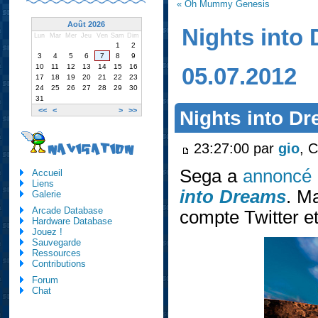
« Oh Mummy Genesis
Août 2026
Nights into
Lun
Mar
Mer
Jeu
Ven
Sam
Dim
1
2
3
4
5
6
7
8
9
10
11
12
13
14
15
16
05.07.2012
17
18
19
20
21
22
23
24
25
26
27
28
29
30
31
<<
<
>
>>
Nights into D
23:27:00 par
gio
, 
NAVIGATION
Sega a
annoncé 
Accueil
Liens
into Dreams
. Ma
Galerie
Arcade Database
compte Twitter et
Hardware Database
Jouez !
Sauvegarde
Ressources
Contributions
Forum
Chat