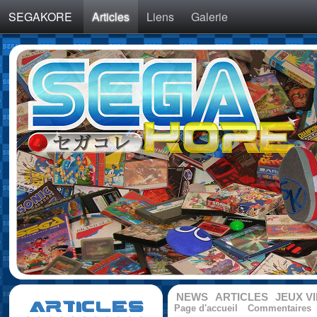
SEGAKORE
Articles
Liens
Galerie
NEWS
ARTICLES
JEUX V
ARTICLES
Page d'accueil
Commentaires