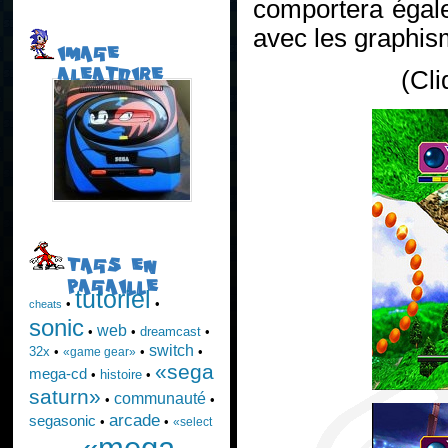
comportera égal
avec les graphis
IMAGE
ALEATOIRE
(Cli
TAGS EN
PAGAILLE
tutoriel
•
•
cheats
sonic
web
•
•
dreamcast
•
switch
32x
•
•
•
«game gear»
«sega
mega-cd
•
histoire
•
saturn»
communauté
•
•
arcade
segasonic
•
•
«select
«mega