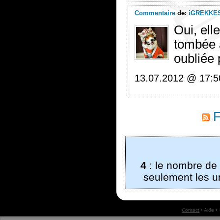
Commentaire
de:
iGREKKE
Oui, ell
tombée a
oubliée
13.07.2012 @ 17:5
F
4
: le nombre de
seulement les un
Contact
•
Aide
•