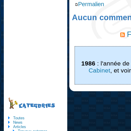
Permalien
Aucun comment
F
1986
: l'année de
Cabinet
, et vo
CATEGORIES
Toutes
News
Articles