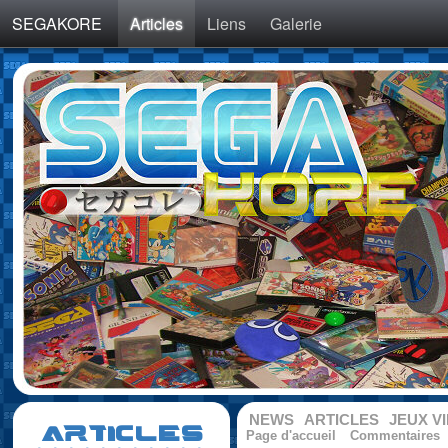
SEGAKORE
Articles
Liens
Galerie
NEWS
ARTICLES
JEUX V
ARTICLES
Page d'accueil
Commentaires