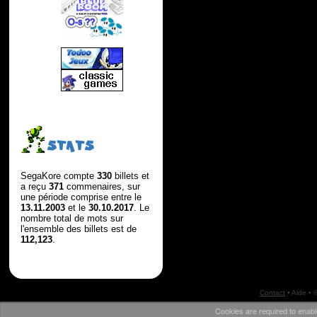
STATS
SegaKore compte
330
billets et
a reçu
371
commenaires, sur
une période comprise entre le
13.11.2003
et le
30.10.2017
. Le
nombre total de mots sur
l'ensemble des billets est de
112,123
.
Contact
•
Aide
• 
Cookies are required to enabl