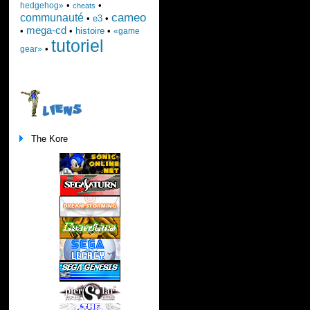
•
•
hedgehog»
cheats
cameo
communauté
•
e3
•
mega-cd
•
•
histoire
•
«game
tutoriel
•
gear»
LIENS
The Kore