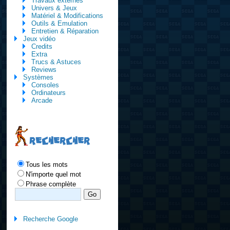
Travaux externes
Univers & Jeux
Matériel & Modifications
Outils & Emulation
Entretien & Réparation
Jeux vidéo
Credits
Extra
Trucs & Astuces
Reviews
Systèmes
Consoles
Ordinateurs
Arcade
RECHERCHER
Tous les mots
N'importe quel mot
Phrase complète
Recherche Google