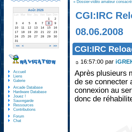
« Dossier-vidéo amateur consacré
Août 2026
CGI:IRC Rel
Lun
Mar
Mer
Jeu
Ven
Sam
Dim
1
2
3
4
5
6
7
8
9
10
11
12
13
14
15
16
08.06.2008
17
18
19
20
21
22
23
24
25
26
27
28
29
30
31
<<
<
>
>>
CGI:IRC Reloa
16:57:00 par
iGRE
NAVIGATION
Après plusieurs mo
Accueil
Liens
de se connecter 
Galerie
Arcade Database
connexion au serv
Hardware Database
Jouez !
donc de réhabilite
Sauvegarde
Ressources
Contributions
Forum
Chat