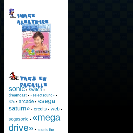
IMAGE
ALEATOIRE
TAGS EN
PAGAILLE
sonic
switch
•
•
dreamcast
•
•
«select round»
«sega
arcade
32x
•
•
saturn»
web
credits
•
•
•
«mega
segasonic
•
drive»
•
«sonic the