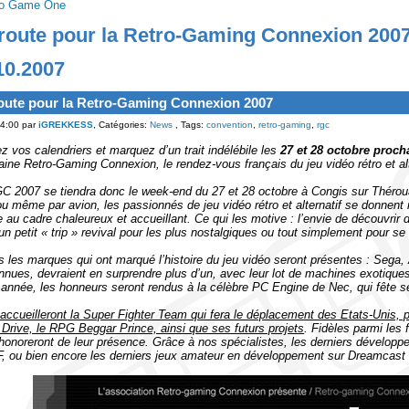
ro Game One
route pour la Retro-Gaming Connexion 200
10.2007
oute pour la Retro-Gaming Connexion 2007
4:00 par
iGREKKESS
, Catégories:
News
, Tags:
convention
,
retro-gaming
,
rgc
z vos calendriers et marquez d’un trait indélébile les
27 et 28 octobre proch
aine Retro-Gaming Connexion, le rendez-vous français du jeu vidéo rétro et al
C 2007 se tiendra donc le week-end du 27 et 28 octobre à Congis sur Théroua
 ou même par avion, les passionnés de jeu vidéo rétro et alternatif se donnen
ge au cadre chaleureux et accueillant. Ce qui les motive : l’envie de découvrir 
un petit « trip » revival pour les plus nostalgiques ou tout simplement pour se
s les marques qui ont marqué l’histoire du jeu vidéo seront présentes : Sega,
nues, devraient en surprendre plus d’un, avec leur lot de machines exotiqu
 année, les honneurs seront rendus à la célèbre PC Engine de Nec, qui fête se
accueilleront la Super Fighter Team qui fera le déplacement des Etats-Unis, p
Drive, le RPG Beggar Prince, ainsi que ses futurs projets
. Fidèles parmi les
honoreront de leur présence. Grâce à nos spécialistes, les derniers développ
, ou bien encore les derniers jeux amateur en développement sur Dreamcast n