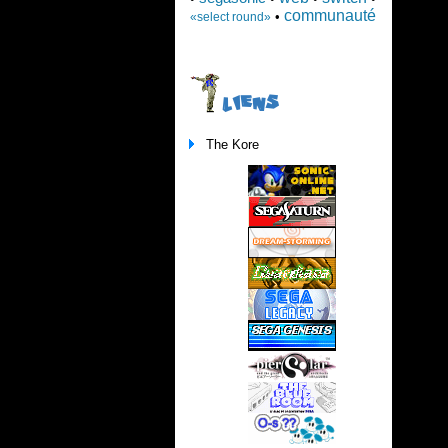
communauté
•
«select round»
LIENS
The Kore