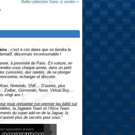
Belle collection Sonic à vendre »
7
ains
: c’est à ces dates que se tiendra la
ternatif, désormais incontournable !
nne, à proximité de Paris. En voiture, en
t rendez-vous chaque année, dans un petit
des curiosités, des raretés, de se plonger
 rencontrer, échanger et discuter.
 Atari, Nintendo, SNK… D’autres, plus
es : Zodiac, Gizmondo, Nuon, Virtual Boy…
s vingt ans !
our nous présenter son premier jeu édité sur
 fidèles, la Jagware Team et l’Alice Team
ements du super add-on de la Jaguar, la
’auront plus de secrets pour vous.
"