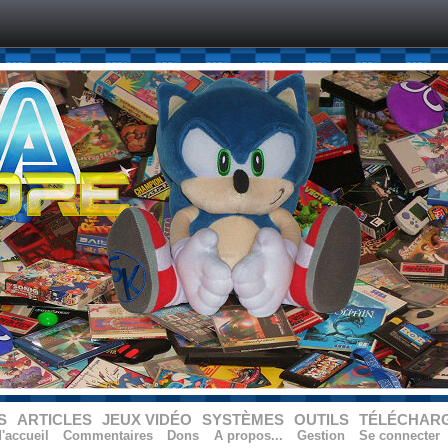
S
ARTICLES
JEUX VIDÉO
SYSTÈMES
OUTILS
TÉLÉCHAR
'accueil
Commentaires
Dons
A propos...
Gestion
Se connecter