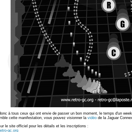
donc à tous ceux qui ont envie de passer un bon moment, le temps d'un week-
mble cette manifestation, vous pouvez visionner la
vidéo
de la Jaguar Connex
r le site officiel pour les détails et les inscriptions :
etro-gc.org