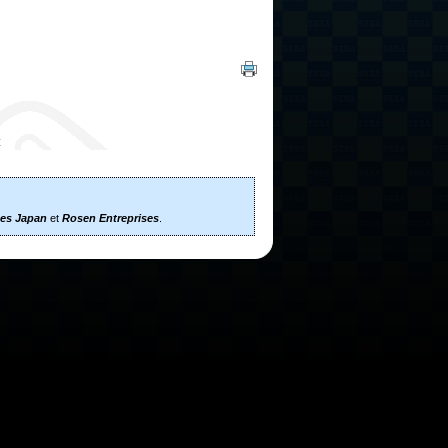
t
es Japan
et
Rosen Entreprises
.