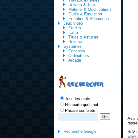
Travaux externes
Univers & Jeux
Matériel & Modifications
Outils & Emulation
Entretien & Réparation
Jeux vidéo
Credits
Extra
Trucs & Astuces
Reviews
Systèmes
Consoles
Ordinateurs
Arcade
RECHERCHER
Tous les mots
N'importe quel mot
Phrase complète
Avis 
resse
Recherche Google
RdV su
www.r