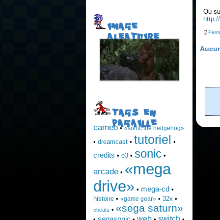
Ou su
http:
IMAGE
Perm
ALEATOIRE
Aucun
TAGS EN
PAGAILLE
cameo
•
«sonic the hedgehog»
tutoriel
•
dreamcast
•
•
sonic
credits
•
e3
•
•
«mega
arcade
•
drive»
mega-cd
•
•
histoire
•
•
32x
•
«game gear»
«sega saturn»
•
cheats
web
switch
segasonic
•
•
•
•