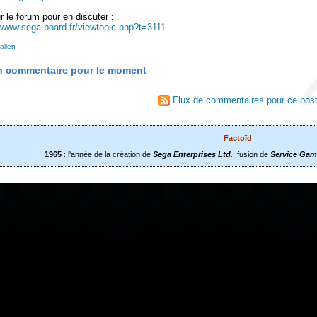
r le forum pour en discuter :
//www.sega-board.fr/viewtopic.php?t=3111
alien
 commentaire pour le moment
Flux de commentaires pour ce pos
Factoïd
1965
: l'année de la création de
Sega Enterprises Ltd.
, fusion de
Service Gam