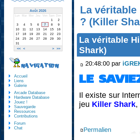
La véritable
Août 2026
Lun
Mar
Mer
Jeu
Ven
Sam
Dim
? (Killer Sha
1
2
3
4
5
6
7
8
9
10
11
12
13
14
15
16
17
18
19
20
21
22
23
La véritable H
24
25
26
27
28
29
30
31
Shark)
<<
<
>
>>
20:48:00 par
iGRE
NAVIGATION
LE SAVIE
Accueil
Liens
Galerie
Arcade Database
Il existe sur Int
Hardware Database
jeu
Killer Shark
,
Jouez !
Sauvegarde
Ressources
Contributions
Forum
Chat
Permalien