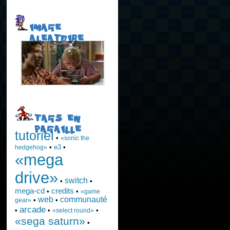
IMAGE
ALEATOIRE
TAGS EN
PAGAILLE
tutoriel
•
«sonic the
•
e3
•
hedgehog»
«mega
drive»
switch
•
•
mega-cd
credits
•
•
«game
web
communauté
•
•
gear»
arcade
•
•
•
«select round»
«sega saturn»
•