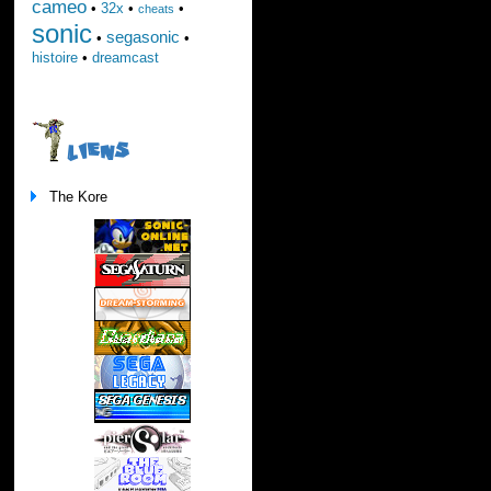
cameo
•
32x
•
•
cheats
sonic
segasonic
•
•
histoire
•
dreamcast
LIENS
The Kore