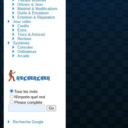
Travaux externes
Univers & Jeux
Matériel & Modifications
Outils & Emulation
Entretien & Réparation
Jeux vidéo
Credits
Extra
Trucs & Astuces
Reviews
Systèmes
Consoles
Ordinateurs
Arcade
RECHERCHER
Tous les mots
N'importe quel mot
Phrase complète
Recherche Google