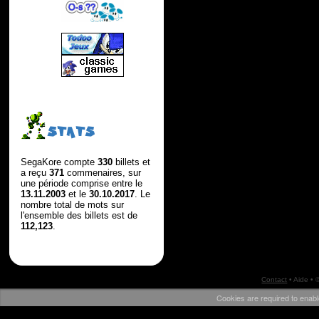
STATS
SegaKore compte
330
billets et
a reçu
371
commenaires, sur
une période comprise entre le
13.11.2003
et le
30.10.2017
. Le
nombre total de mots sur
l'ensemble des billets est de
112,123
.
Contact
•
Aide
• 
Cookies are required to enabl