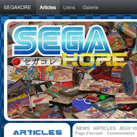
SEGAKORE
Articles
Liens
Galerie
NEWS
ARTICLES
JEUX V
ARTICLES
Page d'accueil
Commentaires