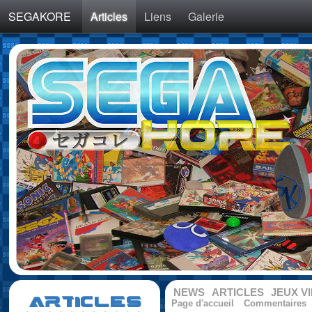
SEGAKORE
Articles
Liens
Galerie
NEWS
ARTICLES
JEUX V
ARTICLES
Page d'accueil
Commentaires