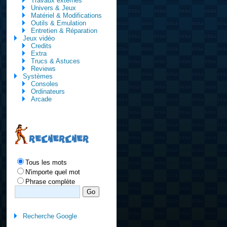
Travaux externes
Univers & Jeux
Matériel & Modifications
Outils & Emulation
Entretien & Réparation
Jeux vidéo
Credits
Extra
Trucs & Astuces
Reviews
Systèmes
Consoles
Ordinateurs
Arcade
RECHERCHER
Tous les mots
N'importe quel mot
Phrase complète
Recherche Google