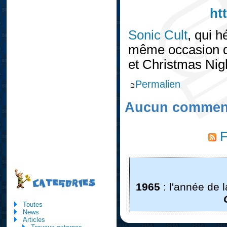
ht
Sonic Cult
, qui h
même occasion d'
et Christmas Nig
Permalien
Aucun comment
F
CATEGORIES
1965
: l'année de 
Toutes
News
Articles