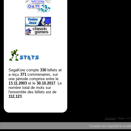
STATS
SegaKore compte
330
billets et
a reçu
371
commenaires, sur
une période comprise entre le
13.11.2003
et le
30.10.2017
. Le
nombre total de mots sur
l'ensemble des billets est de
112,123
.
Contact
•
Aide
• ©
Cookies are required to enabl