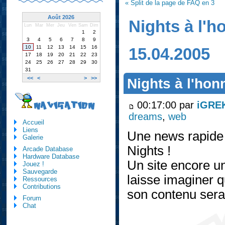
« Split de la page de FAQ en 3
Août 2026
Nights à l'h
Lun
Mar
Mer
Jeu
Ven
Sam
Dim
1
2
3
4
5
6
7
8
9
10
11
12
13
14
15
16
15.04.2005
17
18
19
20
21
22
23
24
25
26
27
28
29
30
31
<<
<
>
>>
Nights à l'hon
00:17:00 par
iGRE
NAVIGATION
dreams
,
web
Accueil
Liens
Une news rapide p
Galerie
Nights !
Arcade Database
Hardware Database
Un site encore un
Jouez !
Sauvegarde
laisse imaginer q
Ressources
Contributions
son contenu sera 
Forum
Chat