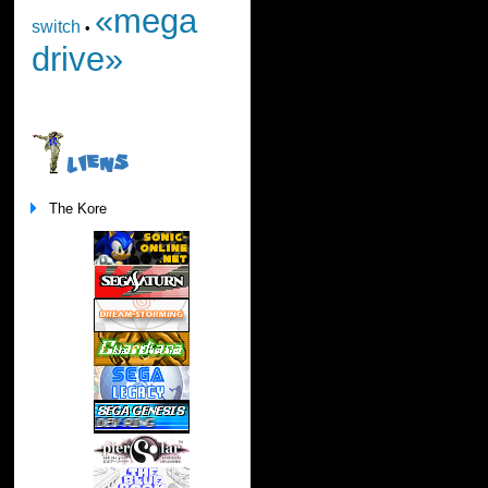
«mega
switch
•
drive»
LIENS
The Kore