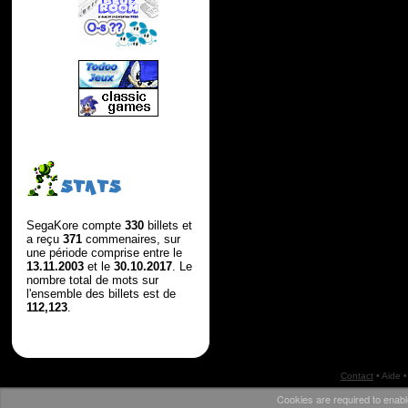
STATS
SegaKore compte
330
billets et
a reçu
371
commenaires, sur
une période comprise entre le
13.11.2003
et le
30.10.2017
. Le
nombre total de mots sur
l'ensemble des billets est de
112,123
.
Contact
•
Aide
•
Cookies are required to enabl