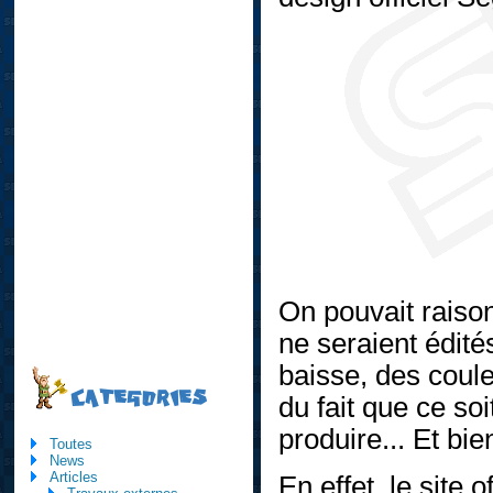
On pouvait raiso
ne seraient édité
baisse, des coule
CATEGORIES
du fait que ce soi
produire... Et bie
Toutes
News
Articles
En effet, le site o