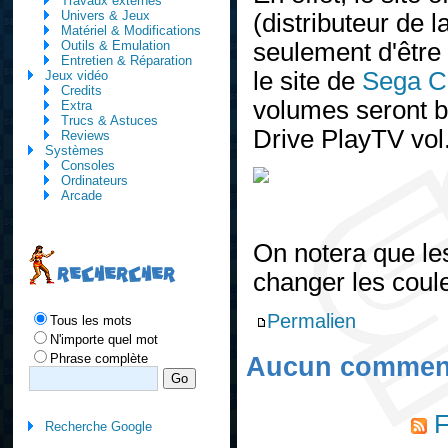
Travaux externes
Univers & Jeux
(distributeur de 
Matériel & Modifications
seulement d'être 
Outils & Emulation
Entretien & Réparation
le site de
Sega C
Jeux vidéo
Credits
volumes seront b
Extra
Trucs & Astuces
Drive PlayTV vol. 
Reviews
Systèmes
Consoles
Ordinateurs
Arcade
On notera que le
RECHERCHER
changer les coule
Permalien
Tous les mots
N'importe quel mot
Phrase complète
Aucun comment
F
Recherche Google