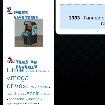
IMAGE
1983
: l'année 
ALEATOIRE
r
TAGS EN
PAGAILLE
tutoriel
•
•
«select round»
«mega
drive»
credits
•
32x
•
•
sonic
switch
•
e3
•
•
cheats
arcade
segasonic
•
•
•
•
histoire
•
«game gear»