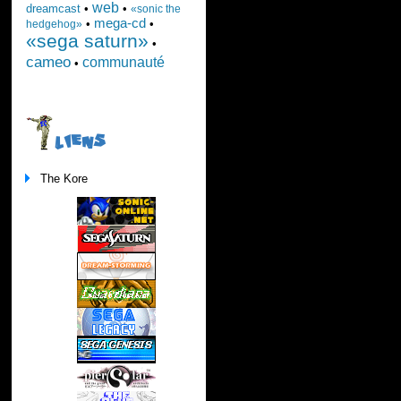
web
dreamcast
•
•
«sonic the
mega-cd
•
•
hedgehog»
«sega saturn»
•
cameo
communauté
•
LIENS
The Kore