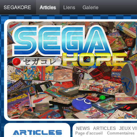
SEGAKORE
Articles
Liens
Galerie
NEWS
ARTICLES
JEUX V
ARTICLES
Page d'accueil
Commentaires