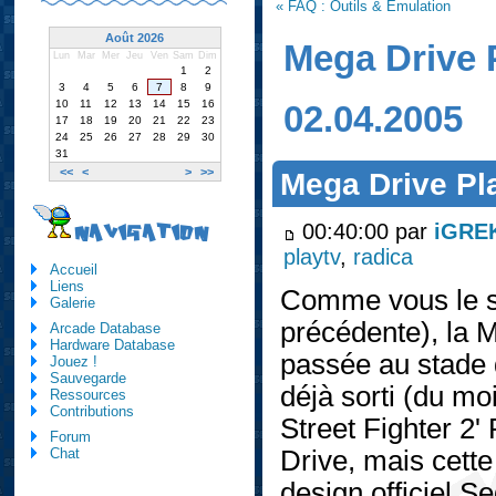
« FAQ : Outils & Emulation
Août 2026
Mega Drive P
Lun
Mar
Mer
Jeu
Ven
Sam
Dim
1
2
3
4
5
6
7
8
9
10
11
12
13
14
15
16
02.04.2005
17
18
19
20
21
22
23
24
25
26
27
28
29
30
31
<<
<
>
>>
Mega Drive Pla
00:40:00 par
iGRE
NAVIGATION
playtv
,
radica
Accueil
Liens
Comme vous le sa
Galerie
précédente), la
Arcade Database
Hardware Database
passée au stade 
Jouez !
Sauvegarde
déjà sorti (du mo
Ressources
Contributions
Street Fighter 2'
Forum
Drive, mais cette
Chat
design officiel S