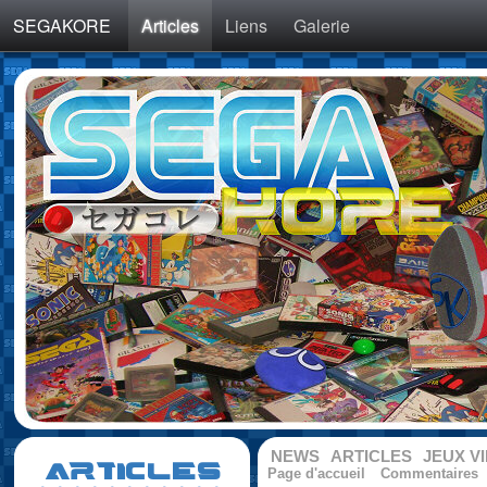
SEGAKORE
Articles
Liens
Galerie
NEWS
ARTICLES
JEUX V
ARTICLES
Page d'accueil
Commentaires