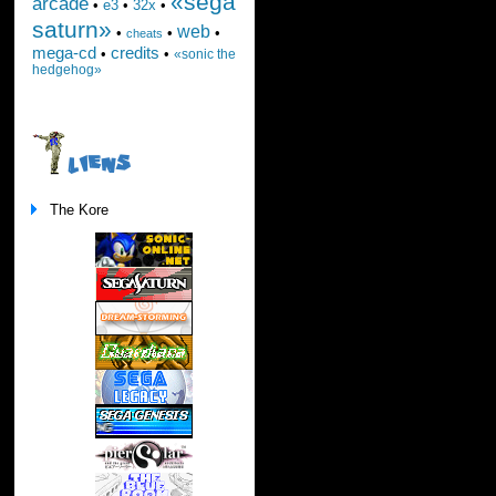
«sega
arcade
•
e3
•
32x
•
saturn»
web
•
•
•
cheats
mega-cd
credits
•
•
«sonic the
hedgehog»
LIENS
The Kore