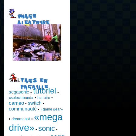
IMAGE
ALEATOIRE
TAGS EN
PAGAILLE
tutoriel
segasonic
•
•
•
histoire
•
«select round»
cameo
switch
•
•
communauté
•
«game gear»
«mega
•
dreamcast
•
drive»
sonic
•
•