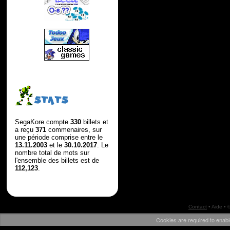
STATS
SegaKore compte
330
billets et
a reçu
371
commenaires, sur
une période comprise entre le
13.11.2003
et le
30.10.2017
. Le
nombre total de mots sur
l'ensemble des billets est de
112,123
.
Contact
•
Aide
• 
Cookies are required to enabl