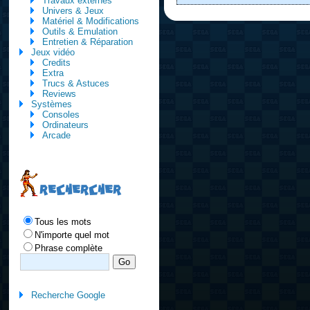
Travaux externes
Univers & Jeux
Matériel & Modifications
Outils & Emulation
Entretien & Réparation
Jeux vidéo
Credits
Extra
Trucs & Astuces
Reviews
Systèmes
Consoles
Ordinateurs
Arcade
RECHERCHER
Tous les mots
N'importe quel mot
Phrase complète
Recherche Google