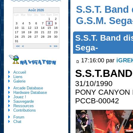
S.S.T. Band 
Août 2026
Lun
Mar
Mer
Jeu
Ven
Sam
Dim
G.S.M. Sega
1
2
3
4
5
6
7
8
9
10
11
12
13
14
15
16
17
18
19
20
21
22
23
S.S.T. Band di
24
25
26
27
28
29
30
31
Sega-
<<
<
>
>>
17:16:00 par
iGRE
NAVIGATION
S.S.T.BAND
Accueil
Liens
Galerie
31/10/1990
Arcade Database
PONY CANYON 
Hardware Database
Jouez !
PCCB-00042
Sauvegarde
Ressources
Contributions
Forum
Chat