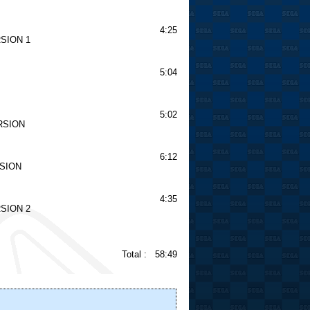
4:25
SION 1
5:04
5:02
RSION
6:12
SION
4:35
SION 2
Total :
58:49