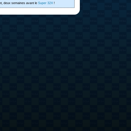
t, deux semaines avant le
Super 32X
!