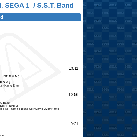
. SEGA 1- / S.S.T. Band
nd
13:11
 (1ST. B.G.M.)
 B.G.M.)
lear~Name Entry
10:56
ed Beast
Back (Round 3)
tama no Thema (Round Up)~Game Over~Name
9:21
ear