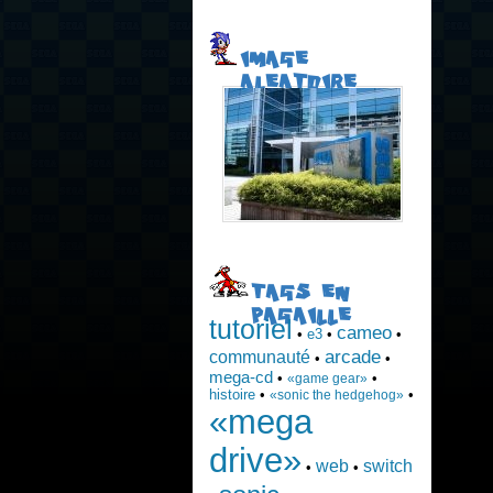
IMAGE
ALEATOIRE
TAGS EN
PAGAILLE
tutoriel
cameo
•
e3
•
•
arcade
communauté
•
•
mega-cd
•
•
«game gear»
histoire
•
•
«sonic the hedgehog»
«mega
drive»
web
switch
•
•