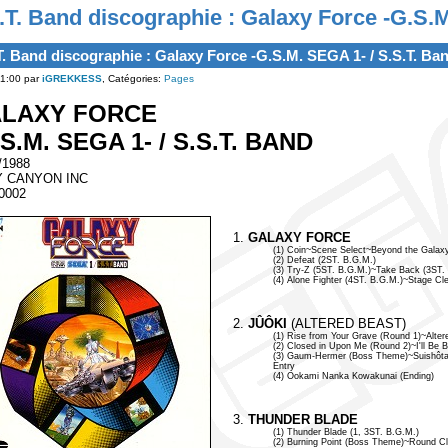
.T. Band discographie : Galaxy Force -G.S.M
T. Band discographie : Galaxy Force -G.S.M. SEGA 1- / S.S.T. Ba
1:00 par
iGREKKESS
, Catégories:
Pages
LAXY FORCE
.S.M. SEGA 1- / S.S.T. BAND
/1988
 CANYON INC
0002
1.
GALAXY FORCE
(1) Coin~Scene Select~Beyond the Galaxy
(2) Defeat (2ST. B.G.M.)
(3) Try-Z (5ST. B.G.M.)~Take Back (3ST.
(4) Alone Fighter (4ST. B.G.M.)~Stage C
2.
JÛÔKI
(ALTERED BEAST)
(1) Rise from Your Grave (Round 1)~Alter
(2) Closed in Upon Me (Round 2)~I'll Be 
(3) Gaum-Hermer (Boss Theme)~Suishô
Entry
(4) Ookami Nanka Kowakunai (Ending)
3.
THUNDER BLADE
(1) Thunder Blade (1, 3ST. B.G.M.)
(2) Burning Point (Boss Theme)~Round Cl