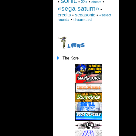
sonic
•
•
32x
•
•
cheats
«sega saturn»
•
credits
segasonic
•
•
«select
•
dreamcast
round»
LIENS
The Kore