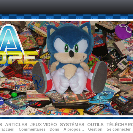
S
ARTICLES
JEUX VIDÉO
SYSTÈMES
OUTILS
TÉLÉCHAR
'accueil
Commentaires
Dons
A propos...
Gestion
Se connecter