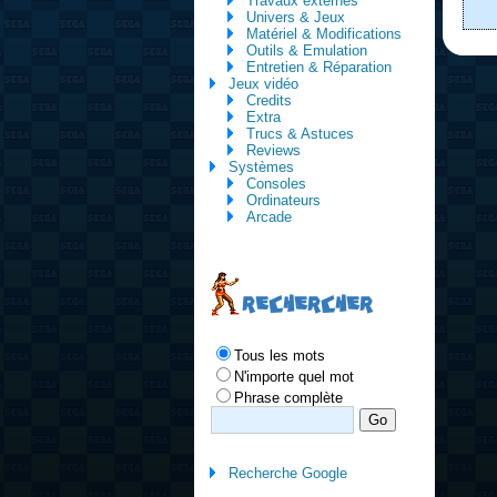
Travaux externes
Univers & Jeux
Matériel & Modifications
Outils & Emulation
Entretien & Réparation
Jeux vidéo
Credits
Extra
Trucs & Astuces
Reviews
Systèmes
Consoles
Ordinateurs
Arcade
RECHERCHER
Tous les mots
N'importe quel mot
Phrase complète
Recherche Google