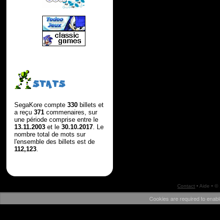
STATS
SegaKore compte
330
billets et
a reçu
371
commenaires, sur
une période comprise entre le
13.11.2003
et le
30.10.2017
. Le
nombre total de mots sur
l'ensemble des billets est de
112,123
.
Contact
•
Aide
• ©
Cookies are required to enabl