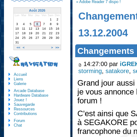
« Adobe Reader 7 dispo !
Août 2026
Changements
Lun
Mar
Mer
Jeu
Ven
Sam
Dim
1
2
3
4
5
6
7
8
9
10
11
12
13
14
15
16
13.12.2004
17
18
19
20
21
22
23
24
25
26
27
28
29
30
31
<<
<
>
>>
Changements s
14:27:00 par
iGRE
NAVIGATION
storming
,
satakore
,
s
Accueil
Liens
Grand jour aussi
Galerie
je vous annonce 
Arcade Database
Hardware Database
forum !
Jouez !
Sauvegarde
Ressources
C'est ainsi qu
Contributions
à SEGAKORE pou
Forum
Chat
francophone du n