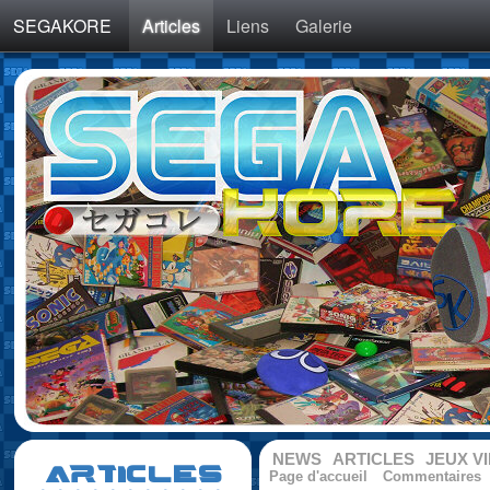
SEGAKORE
Articles
Liens
Galerie
NEWS
ARTICLES
JEUX V
ARTICLES
Page d'accueil
Commentaires