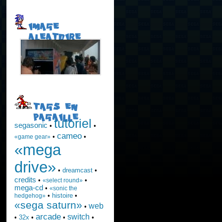
IMAGE
ALEATOIRE
TAGS EN
PAGAILLE
tutoriel
segasonic
•
•
cameo
•
•
«game gear»
«mega
drive»
•
dreamcast
•
credits
•
•
«select round»
mega-cd
•
«sonic the
•
histoire
•
hedgehog»
«sega saturn»
web
•
arcade
switch
•
32x
•
•
•