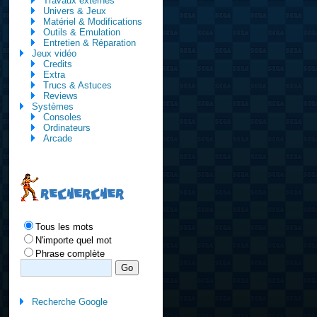
Travaux externes
Univers & Jeux
Matériel & Modifications
Outils & Emulation
Entretien & Réparation
Jeux vidéo
Credits
Extra
Trucs & Astuces
Reviews
Systèmes
Consoles
Ordinateurs
Arcade
RECHERCHER
Tous les mots
N'importe quel mot
Phrase complète
Recherche Google