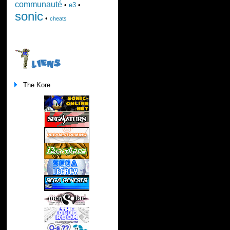
communauté
•
e3
•
sonic
•
cheats
LIENS
The Kore