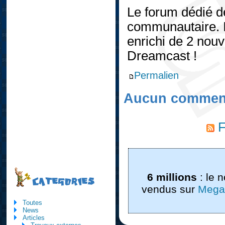
Le forum dédié 
communautaire. I
enrichi de 2 nouv
Dreamcast !
Permalien
Aucun comment
F
6 millions
: le 
CATEGORIES
vendus sur
Mega
Toutes
News
Articles