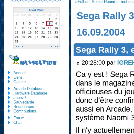
« Full set Select Round et reche
Août 2026
Sega Rally 3,
Lun
Mar
Mer
Jeu
Ven
Sam
Dim
1
2
3
4
5
6
7
8
9
10
11
12
13
14
15
16
16.09.2004
17
18
19
20
21
22
23
24
25
26
27
28
29
30
31
<<
<
>
>>
Sega Rally 3, e
20:28:00 par
iGRE
NAVIGATION
Ca y est ! Sega R
Accueil
Liens
dans le magazin
Galerie
Arcade Database
officieuses du je
Hardware Database
Jouez !
donc d'être conf
Sauvegarde
Ressources
aussi en Arcade, 
Contributions
système Naomi 3
Forum
Chat
Il n'y actuellem