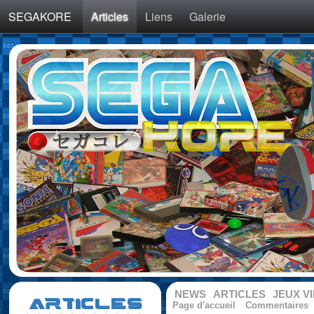
SEGAKORE
Articles
Liens
Galerie
NEWS
ARTICLES
JEUX V
ARTICLES
Page d'accueil
Commentaires