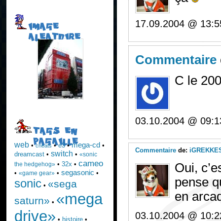
17.09.2004 @ 13:5
IMAGE
ALEATOIRE
Commentaire
C le 20
03.10.2004 @ 09:1
TAGS EN
PAGAILLE
web
mega-cd
•
•
e3
•
•
cheats
Commentaire
de:
iGREKKE
switch
dreamcast
•
•
«sonic
cameo
•
32x
•
the hedgehog»
Oui, c’es
segasonic
•
•
•
«game gear»
pense qu
sonic
«sega
•
en arca
«mega
saturn»
•
drive»
03.10.2004 @ 10:2
•
histoire
•