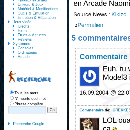
Travaux externes
en Arcade Naomi
Univers & Jeux
Matériel & Modifications
Outils & Emulation
Source News :
Kikizo
Entretien & Réparation
Jeux vidéo
Permalien
Credits
Extra
Trucs & Astuces
5 commentaire
Reviews
Systèmes
Consoles
Ordinateurs
Commentaire
Arcade
Euh, tu 
Model3 i
RECHERCHER
16.09.2004 @ 22:0
Tous les mots
N'importe quel mot
Phrase complète
Commentaire
de:
iGREKKE
LOL ouai
Recherche Google
ça