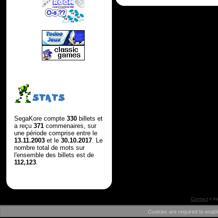
STATS
SegaKore compte
330
billets et
a reçu
371
commenaires, sur
une période comprise entre le
13.11.2003
et le
30.10.2017
. Le
nombre total de mots sur
l'ensemble des billets est de
112,123
.
Contact
•
Ai
Cookies are required to enabl