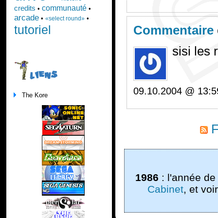
communauté
credits
•
•
arcade
•
•
«select round»
tutoriel
Commentaire
sisi les
LIENS
09.10.2004 @ 13:5
The Kore
F
1986
: l'année de
Cabinet
, et vo