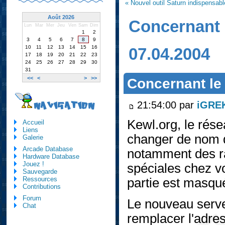
« Nouvel outil Saturn indispensabl
Août 2026
Concernant 
Lun
Mar
Mer
Jeu
Ven
Sam
Dim
1
2
3
4
5
6
7
8
9
10
11
12
13
14
15
16
07.04.2004
17
18
19
20
21
22
23
24
25
26
27
28
29
30
31
<<
<
>
>>
Concernant le
21:54:00 par
iGRE
NAVIGATION
Kewl.org, le résea
Accueil
Liens
changer de nom d
Galerie
Arcade Database
notamment des ra
Hardware Database
Jouez !
spéciales chez vo
Sauvegarde
Ressources
partie est masqué
Contributions
Forum
Le nouveau serveu
Chat
remplacer l'adre