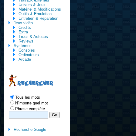
Travaux externes
Univers & Jeux
Matériel & Modifications
Outils & Emulation
Entretien & Réparation
Jeux vidéo
Credits
Extra
Trucs & Astuces
Reviews
Systèmes
Consoles
Ordinateurs
Arcade
RECHERCHER
Tous les mots
N'importe quel mot
Phrase complète
Recherche Google