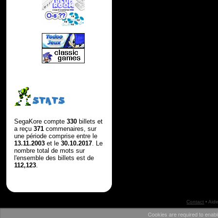
STATS
SegaKore compte
330
billets et
a reçu
371
commenaires, sur
une période comprise entre le
13.11.2003
et le
30.10.2017
. Le
nombre total de mots sur
l'ensemble des billets est de
112,123
.
Contact
•
Aid
Cookies are required to enabl