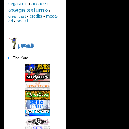
arcade
segasonic
•
•
«sega saturn»
•
credits
mega-
dreamcast
•
•
switch
cd
•
LIENS
The Kore