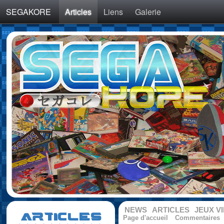
SEGAKORE
Articles
Liens
Galerie
NEWS
ARTICLES
JEUX V
ARTICLES
Page d'accueil
Commentaires