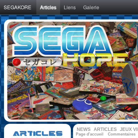
SEGAKORE
Articles
Liens
Galerie
NEWS
ARTICLES
JEUX V
ARTICLES
Page d'accueil
Commentaires