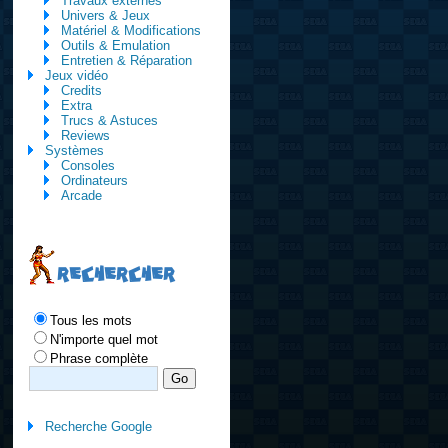
Travaux externes
Univers & Jeux
Matériel & Modifications
Outils & Emulation
Entretien & Réparation
Jeux vidéo
Credits
Extra
Trucs & Astuces
Reviews
Systèmes
Consoles
Ordinateurs
Arcade
RECHERCHER
Tous les mots
N'importe quel mot
Phrase complète
Recherche Google