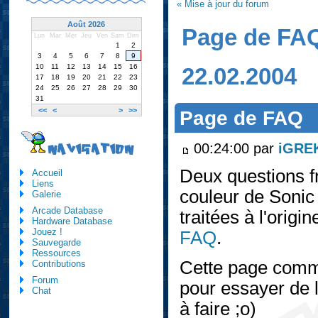
« Mise à jour du forum
Août 2026
Page de FA
Lun
Mar
Mer
Jeu
Ven
Sam
Dim
1
2
3
4
5
6
7
8
9
10
11
12
13
14
15
16
22.02.2004
17
18
19
20
21
22
23
24
25
26
27
28
29
30
31
<<
<
>
>>
Page de FAQ
00:24:00 par
iGRE
NAVIGATION
Deux questions 
Accueil
Liens
couleur de Sonic 
Galerie
Arcade Database
traitées à l'origi
Hardware Database
Jouez !
FAQ
.
Sauvegarde
Ressources
Cette page comme
Contributions
Forum
pour essayer de l'
Chat
à faire ;o)