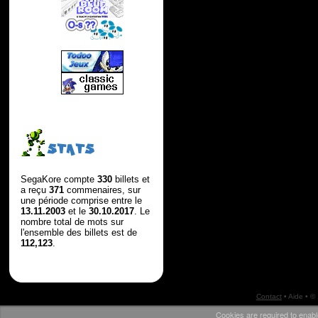
STATS
SegaKore compte
330
billets et
a reçu
371
commenaires, sur
une période comprise entre le
13.11.2003
et le
30.10.2017
. Le
nombre total de mots sur
l'ensemble des billets est de
112,123
.
Contact
•
Aide
• ©
Cookies are required to enabl