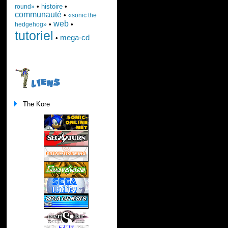
•
histoire
•
round»
communauté
•
«sonic the
web
•
•
hedgehog»
tutoriel
mega-cd
•
LIENS
The Kore